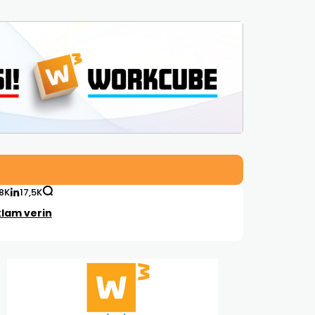
,8K
17,5K
lam verin