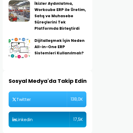
İkizler Aydınlatma,
Workcube ERP ile Üretim,
Satış ve Muhasebe
Süreçlerini Tek
Platformda Birleştirdi
Dijitalleşmek İçin Neden
All-in-One ERP
Sistemleri Kullanılmalı?
Sosyal Medya'da Takip Edin
138,0K
Twitter
17,5K
Linkedin