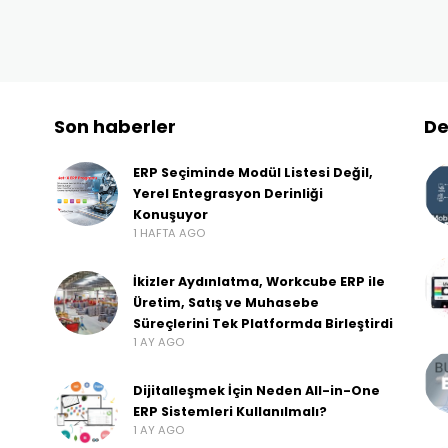
Son haberler
De
ERP Seçiminde Modül Listesi Değil,
Yerel Entegrasyon Derinliği
Konuşuyor
1 HAFTA AGO
İkizler Aydınlatma, Workcube ERP ile
Üretim, Satış ve Muhasebe
Süreçlerini Tek Platformda Birleştirdi
1 AY AGO
Dijitalleşmek İçin Neden All-in-One
ERP Sistemleri Kullanılmalı?
1 AY AGO