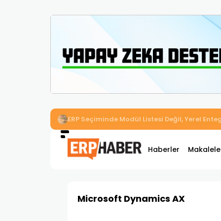
İkizler Aydınlatma, Workcube ERP ile Üretim,
Haberler
Makalele
Microsoft Dynamics AX