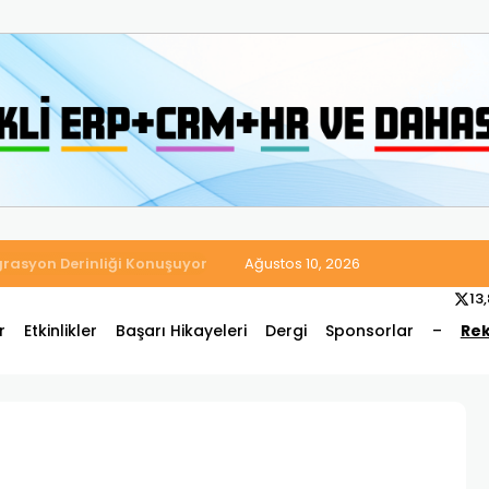
 Satış ve Muhasebe Süreçlerini Tek Platformda Birleştirdi
Ağustos 10, 2026
13
r
Etkinlikler
Başarı Hikayeleri
Dergi
Sponsorlar
–
Rek