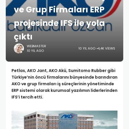
ve Grup Firmaları ERP
projesinde IFS ile yola
çıktı
WEBMASTER
10 YIL AGO
4,4K VIEWS
10 YIL AGO
Petlas, AKO Jant, AKO Akü, Sumitomo Rubber gibi
Türkiye’nin öncü firmalarını bünyesinde barındıran
AKO ve grup firmaları iş süreçlerinin yönetiminde
ERP sistemi olarak kurumsal yazılımın liderlerinden
IFS’i tercih etti.