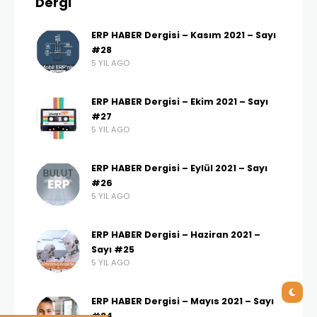
Hidrolik ve Pnömatik
sektöründe hiç ERP projesi
hayata geçirdiniz mi?
Evet. Hidrolik sistem ve elemanların üretimi ve
ticareti konusunda faaliyet gösteren başarılı bir proje
hayata geçirdik. Projeyi hayata geçirdiğimiz bu
firma, Login ERP’den önce müşterilerine tekliflerini