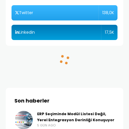
138,0K
Twitter
17,5K
Linkedin
ENDÜSTRI MAKINELERI VE BILEŞENLERI
HOME
SEKTÖRLER
ERP
Hidrolik ve Pnömatik