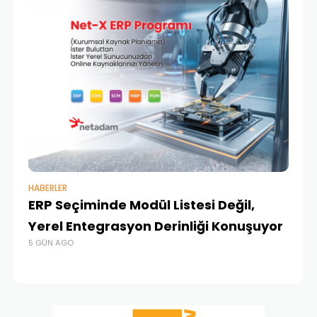
HABERLER
BAŞ
ERP Seçiminde Modül Listesi Değil,
İk
Yerel Entegrasyon Derinliği Konuşuyor
Ür
5 GÜN AGO
Te
4 