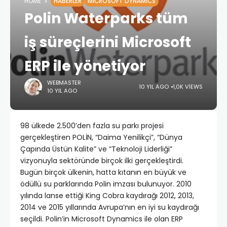
HOME
HABERLER
MICROSOFT DYNAMICS
Polin Waterparks tüm
iş süreçlerini Microsoft
ERP ile yönetiyor
WEBMASTER
10 YIL AGO
1,0K VIEWS
10 YIL AGO
98 ülkede 2.500’den fazla su parkı projesi
gerçekleştiren POLİN, “Daima Yenilikçi”, “Dünya
Çapında Üstün Kalite” ve “Teknoloji Liderliği”
vizyonuyla sektöründe birçok ilki gerçekleştirdi.
Bugün birçok ülkenin, hatta kıtanın en büyük ve
ödüllü su parklarında Polin imzası bulunuyor. 2010
yılında lanse ettiği King Cobra kaydırağı 2012, 2013,
2014 ve 2015 yıllarında Avrupa’nın en iyi su kaydırağı
seçildi. Polin’in Microsoft Dynamics ile olan ERP