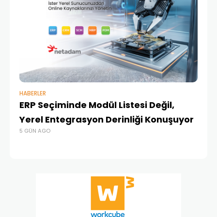
HABERLER
BAŞ
ERP Seçiminde Modül Listesi Değil,
İk
Yerel Entegrasyon Derinliği Konuşuyor
Ür
5 GÜN AGO
Te
4 