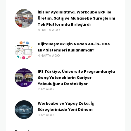
Sektöründe ERP
Çözümleri
WEBMASTER
10 YIL AGO
1,1K VIEWS
10 YIL AGO
Hidrolik ve pnömatik ürünler, makine imalat
sanayiinin en teknolojik ürünlerinden sayılır. Bu
nedenle makine sanayi gelişmeden, bu sektörün
gelişmesi de mümkün değildir veya paralel
gelişmiştir demek daha doğru olur. Ciddi oranda bir
mühendislik altyapısı gerektiren sektördeki karmaşık
süreçlerin doğru bir şekilde yönetilmesi konusunda
ERP çözümlerinin rolünü Login ERP Çözümleri
Danışmanı Ahmet Savaş Göktürk ile konuştuk.