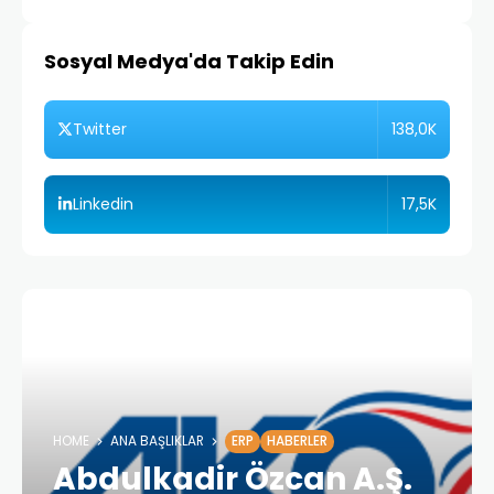
Sosyal Medya'da Takip Edin
138,0K
Twitter
17,5K
Linkedin
HOME
ANA BAŞLIKLAR
ERP
HABERLER
Abdulkadir Özcan A.Ş.