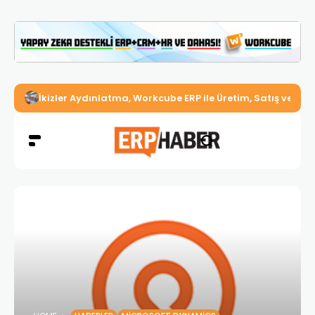
İkizler Aydınlatma, Workcube ERP ile Üretim, Satış ve Mu