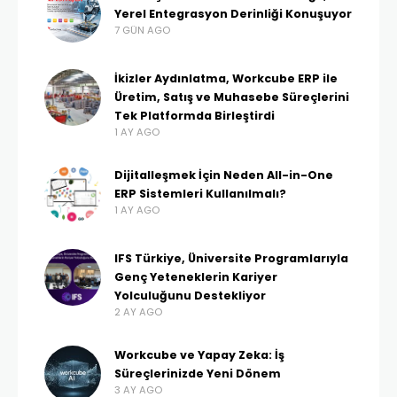
Yerel Entegrasyon Derinliği Konuşuyor
7 GÜN AGO
İkizler Aydınlatma, Workcube ERP ile
Üretim, Satış ve Muhasebe Süreçlerini
Tek Platformda Birleştirdi
1 AY AGO
Dijitalleşmek İçin Neden All-in-One
ERP Sistemleri Kullanılmalı?
1 AY AGO
IFS Türkiye, Üniversite Programlarıyla
Genç Yeteneklerin Kariyer
Yolculuğunu Destekliyor
2 AY AGO
Workcube ve Yapay Zeka: İş
Süreçlerinizde Yeni Dönem
3 AY AGO