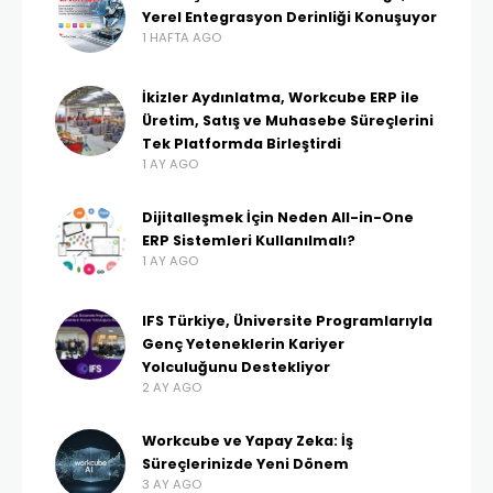
Yerel Entegrasyon Derinliği Konuşuyor
1 HAFTA AGO
İkizler Aydınlatma, Workcube ERP ile
Üretim, Satış ve Muhasebe Süreçlerini
Tek Platformda Birleştirdi
1 AY AGO
Dijitalleşmek İçin Neden All-in-One
ERP Sistemleri Kullanılmalı?
1 AY AGO
IFS Türkiye, Üniversite Programlarıyla
Genç Yeteneklerin Kariyer
Yolculuğunu Destekliyor
2 AY AGO
Workcube ve Yapay Zeka: İş
Süreçlerinizde Yeni Dönem
3 AY AGO