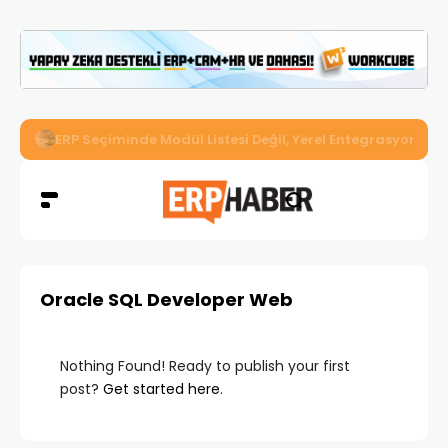
İkizler Aydınlatma, Workcube ERP ile Üretim, Satış ve Mu
Oracle SQL Developer Web
Nothing Found! Ready to publish your first
post?
Get started here
.