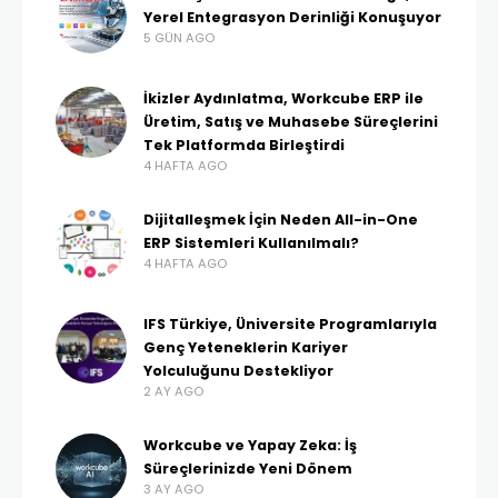
Yerel Entegrasyon Derinliği Konuşuyor
5 GÜN AGO
İkizler Aydınlatma, Workcube ERP ile
Üretim, Satış ve Muhasebe Süreçlerini
Tek Platformda Birleştirdi
4 HAFTA AGO
Dijitalleşmek İçin Neden All-in-One
ERP Sistemleri Kullanılmalı?
4 HAFTA AGO
IFS Türkiye, Üniversite Programlarıyla
Genç Yeteneklerin Kariyer
Yolculuğunu Destekliyor
2 AY AGO
Workcube ve Yapay Zeka: İş
Süreçlerinizde Yeni Dönem
3 AY AGO