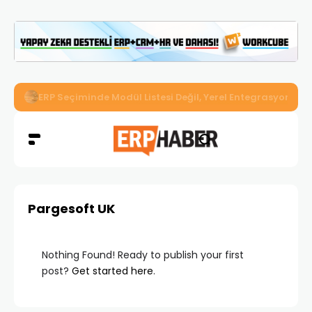
İkizler Aydınlatma, Workcube ERP ile Üretim, Satış ve Mu
Pargesoft UK
Nothing Found! Ready to publish your first
post?
Get started here
.