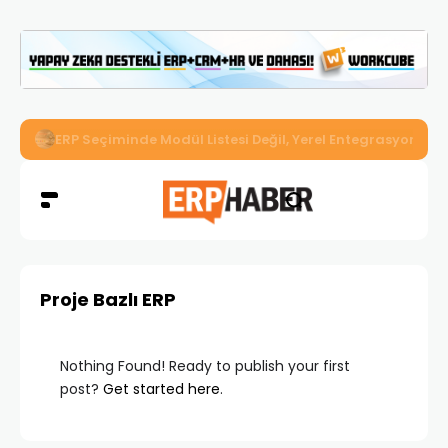
İkizler Aydınlatma, Workcube ERP ile Üretim, Satış ve Mu
Proje Bazlı ERP
Nothing Found! Ready to publish your first
post?
Get started here
.