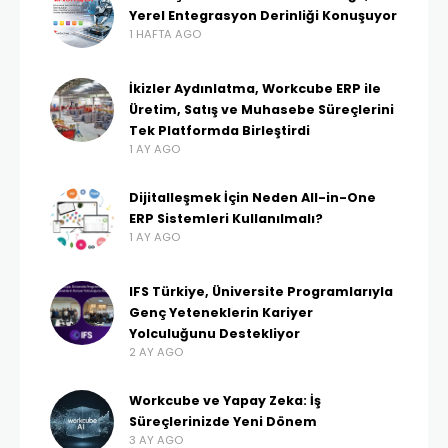
Yerel Entegrasyon Derinliği Konuşuyor
1 HAFTA AGO
İkizler Aydınlatma, Workcube ERP ile
Üretim, Satış ve Muhasebe Süreçlerini
Tek Platformda Birleştirdi
1 AY AGO
Dijitalleşmek İçin Neden All-in-One
ERP Sistemleri Kullanılmalı?
1 AY AGO
IFS Türkiye, Üniversite Programlarıyla
Genç Yeteneklerin Kariyer
Yolculuğunu Destekliyor
2 AY AGO
Workcube ve Yapay Zeka: İş
Süreçlerinizde Yeni Dönem
3 AY AGO