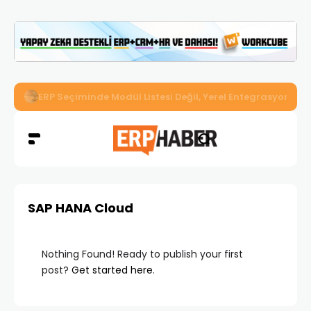
İkizler Aydınlatma, Workcube ERP ile Üretim, Satış ve Mu
SAP HANA Cloud
Nothing Found! Ready to publish your first
post?
Get started here
.