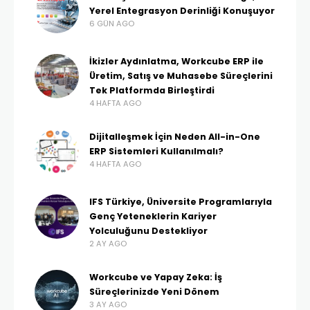
Yerel Entegrasyon Derinliği Konuşuyor
6 GÜN AGO
İkizler Aydınlatma, Workcube ERP ile
Üretim, Satış ve Muhasebe Süreçlerini
Tek Platformda Birleştirdi
4 HAFTA AGO
Dijitalleşmek İçin Neden All-in-One
ERP Sistemleri Kullanılmalı?
4 HAFTA AGO
IFS Türkiye, Üniversite Programlarıyla
Genç Yeteneklerin Kariyer
Yolculuğunu Destekliyor
2 AY AGO
Workcube ve Yapay Zeka: İş
Süreçlerinizde Yeni Dönem
3 AY AGO