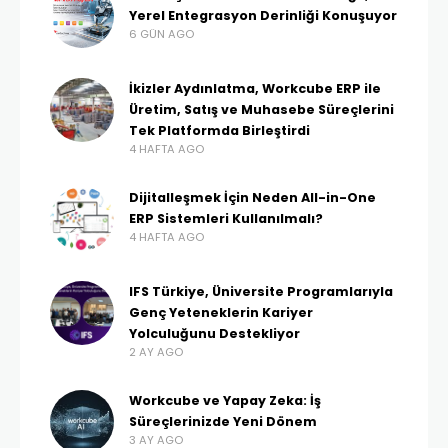
Yerel Entegrasyon Derinliği Konuşuyor
6 GÜN AGO
İkizler Aydınlatma, Workcube ERP ile
Üretim, Satış ve Muhasebe Süreçlerini
Tek Platformda Birleştirdi
4 HAFTA AGO
Dijitalleşmek İçin Neden All-in-One
ERP Sistemleri Kullanılmalı?
4 HAFTA AGO
IFS Türkiye, Üniversite Programlarıyla
Genç Yeteneklerin Kariyer
Yolculuğunu Destekliyor
2 AY AGO
Workcube ve Yapay Zeka: İş
Süreçlerinizde Yeni Dönem
3 AY AGO