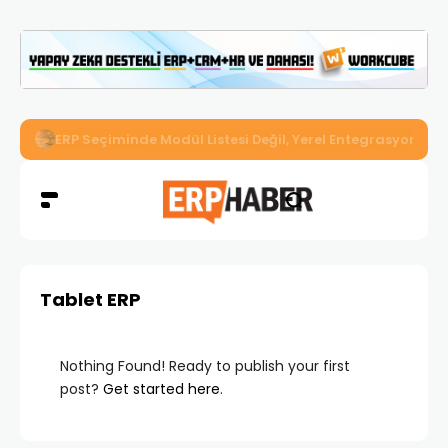
İkizler Aydınlatma, Workcube ERP ile Üretim, Satış ve Mu
Tablet ERP
Nothing Found! Ready to publish your first
post?
Get started here
.