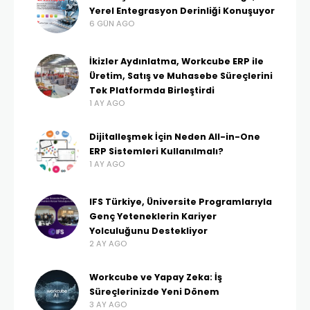
Yerel Entegrasyon Derinliği Konuşuyor
6 GÜN AGO
İkizler Aydınlatma, Workcube ERP ile
Üretim, Satış ve Muhasebe Süreçlerini
Tek Platformda Birleştirdi
1 AY AGO
Dijitalleşmek İçin Neden All-in-One
ERP Sistemleri Kullanılmalı?
1 AY AGO
IFS Türkiye, Üniversite Programlarıyla
Genç Yeteneklerin Kariyer
Yolculuğunu Destekliyor
2 AY AGO
Workcube ve Yapay Zeka: İş
Süreçlerinizde Yeni Dönem
3 AY AGO