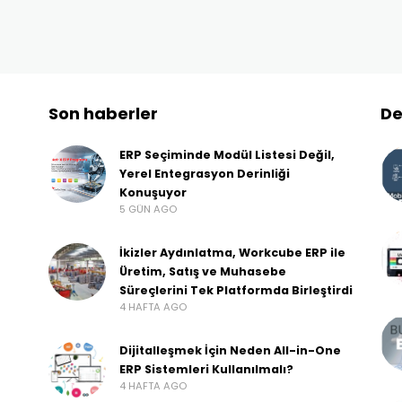
Son haberler
De
ERP Seçiminde Modül Listesi Değil,
Yerel Entegrasyon Derinliği
Konuşuyor
5 GÜN AGO
İkizler Aydınlatma, Workcube ERP ile
Üretim, Satış ve Muhasebe
Süreçlerini Tek Platformda Birleştirdi
4 HAFTA AGO
Dijitalleşmek İçin Neden All-in-One
ERP Sistemleri Kullanılmalı?
4 HAFTA AGO