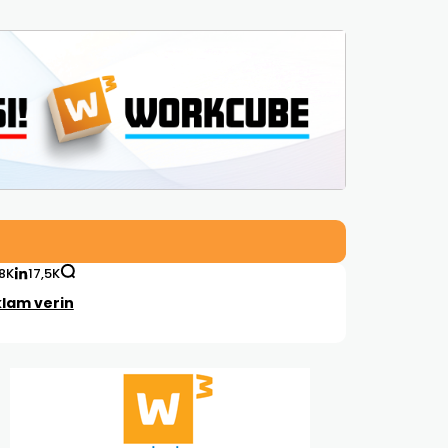
,8K
17,5K
lam verin