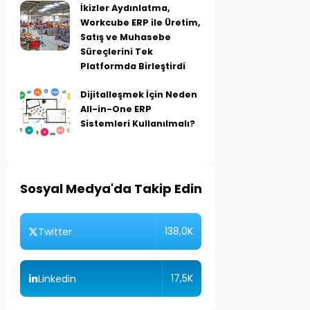
İkizler Aydınlatma,
Workcube ERP ile Üretim,
Satış ve Muhasebe
Süreçlerini Tek
Platformda Birleştirdi
Dijitalleşmek İçin Neden
All-in-One ERP
Sistemleri Kullanılmalı?
Sosyal Medya'da Takip Edin
138,0K
Twitter
17,5K
Linkedin