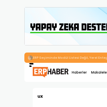
İkizler Aydınlatma, Workcube ERP ile Üretim,
Haberler
Makalele
ux