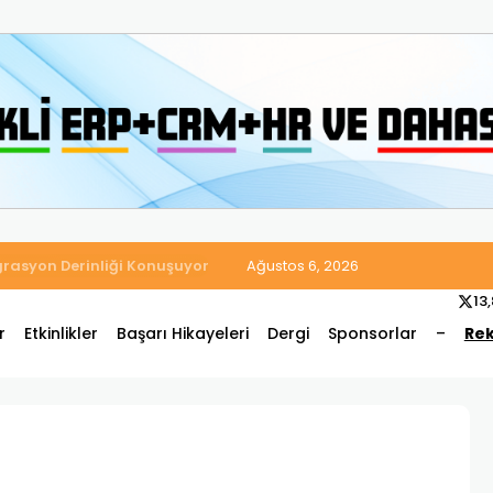
 Satış ve Muhasebe Süreçlerini Tek Platformda Birleştirdi
Ağustos 6, 2026
13
r
Etkinlikler
Başarı Hikayeleri
Dergi
Sponsorlar
–
Rek