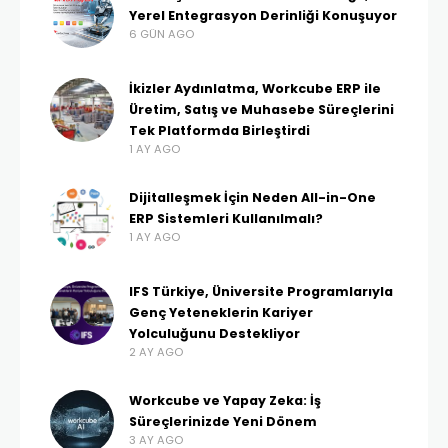
Yerel Entegrasyon Derinliği Konuşuyor
6 GÜN AGO
İkizler Aydınlatma, Workcube ERP ile
Üretim, Satış ve Muhasebe Süreçlerini
Tek Platformda Birleştirdi
1 AY AGO
Dijitalleşmek İçin Neden All-in-One
ERP Sistemleri Kullanılmalı?
1 AY AGO
IFS Türkiye, Üniversite Programlarıyla
Genç Yeteneklerin Kariyer
Yolculuğunu Destekliyor
2 AY AGO
Workcube ve Yapay Zeka: İş
Süreçlerinizde Yeni Dönem
3 AY AGO