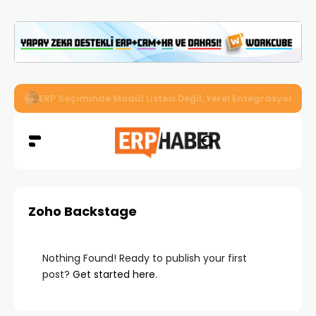
İkizler Aydınlatma, Workcube ERP ile Üretim, Satış ve Mu
Zoho Backstage
Nothing Found! Ready to publish your first
post?
Get started here
.