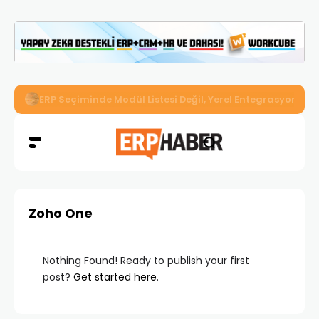
İkizler Aydınlatma, Workcube ERP ile Üretim, Satış ve Mu
Zoho One
Nothing Found! Ready to publish your first
post?
Get started here
.