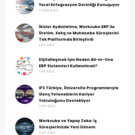
Yerel Entegrasyon Derinliği Konuşuyor
7 GÜN AGO
İkizler Aydınlatma, Workcube ERP ile
Üretim, Satış ve Muhasebe Süreçlerini
Tek Platformda Birleştirdi
1 AY AGO
Dijitalleşmek İçin Neden All-in-One
ERP Sistemleri Kullanılmalı?
1 AY AGO
IFS Türkiye, Üniversite Programlarıyla
Genç Yeteneklerin Kariyer
Yolculuğunu Destekliyor
2 AY AGO
Workcube ve Yapay Zeka: İş
Süreçlerinizde Yeni Dönem
3 AY AGO