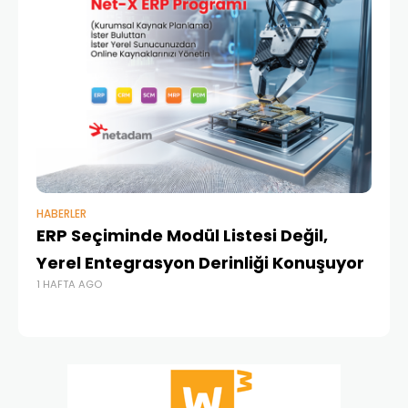
HABERLER
BAŞ
ERP Seçiminde Modül Listesi Değil,
İk
Yerel Entegrasyon Derinliği Konuşuyor
Ür
1 HAFTA AGO
Te
1 A