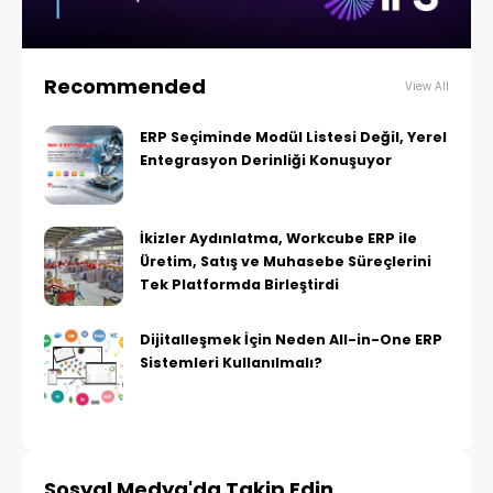
Recommended
View All
ERP Seçiminde Modül Listesi Değil, Yerel
Entegrasyon Derinliği Konuşuyor
İkizler Aydınlatma, Workcube ERP ile
Üretim, Satış ve Muhasebe Süreçlerini
Tek Platformda Birleştirdi
Dijitalleşmek İçin Neden All-in-One ERP
Sistemleri Kullanılmalı?
Sosyal Medya'da Takip Edin