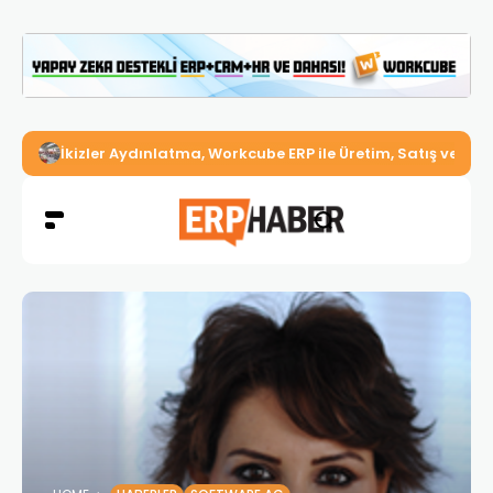
İkizler Aydınlatma, Workcube ERP ile Üretim, Satış ve Mu