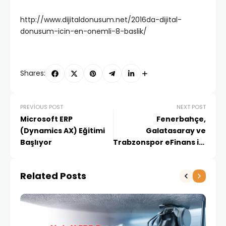
http://www.dijitaldonusum.net/2016da-dijital-
donusum-icin-en-onemli-8-baslik/
Shares:
PREVIOUS POST
NEXT POST
Microsoft ERP
Fenerbahçe,
(Dynamics AX) Eğitimi
Galatasaray ve
Başlıyor
Trabzonspor eFinans ile
güç kazanıyor
Related Posts