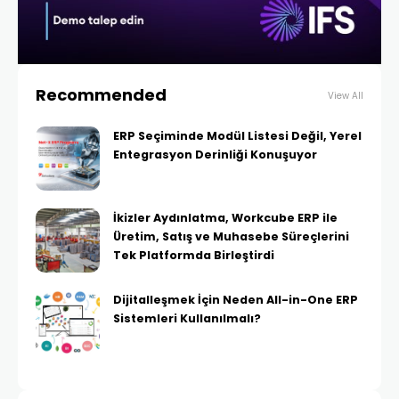
Recommended
View All
ERP Seçiminde Modül Listesi Değil, Yerel
Entegrasyon Derinliği Konuşuyor
İkizler Aydınlatma, Workcube ERP ile
Üretim, Satış ve Muhasebe Süreçlerini
Tek Platformda Birleştirdi
Dijitalleşmek İçin Neden All-in-One ERP
Sistemleri Kullanılmalı?