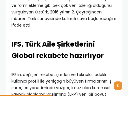
ve form ekleme gibi pek çok yeni özelliği olduğunu
vurgulayan Öztürk, 2016 yılının 2. Çeyreğinden
itibaren Türk sanayisinde kullanılmaya başlanacağını
ifade etti.
IFS, Türk Aile Şirketlerini
Global rekabete hazırlıyor
IFS’in, değişen rekabet şartları ve teknoloji odaklı
kullanıcı profili ile yeniçağın büyüyen firmalarının iş
süreçleri yönetiminde vazgeçilmez olan kurumsal
kaynak planlama yazılımına (ERP) yeni bir boyut
kazandırdığını anlatan Öztürk, dünyadaki ve
Türkiye’deki vizyonunu ve pazar şartlarını şöyle
değerlendirdi: