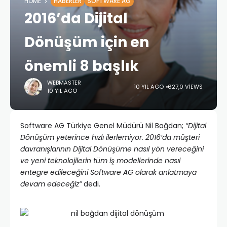
HOME
HABERLER
SOFTWARE AG
2016’da Dijital
Dönüşüm için en
önemli 8 başlık
WEBMASTER
10 YIL AGO
627,0 VIEWS
10 YIL AGO
Software AG Türkiye Genel Müdürü Nil Bağdan;
“Dijital
Dönüşüm yeterince hızlı ilerlemiyor. 2016’da müşteri
davranışlarının Dijital Dönüşüme nasıl yön vereceğini
ve yeni teknolojilerin tüm iş modellerinde nasıl
entegre edileceğini Software AG olarak anlatmaya
devam edeceğiz”
dedi.