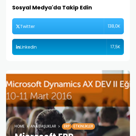
Sosyal Medya'da Takip Edin
138,0K
Twitter
17,5K
Linkedin
HOME
ANA BAŞLIKLAR
ERP
ETKINLIKLER