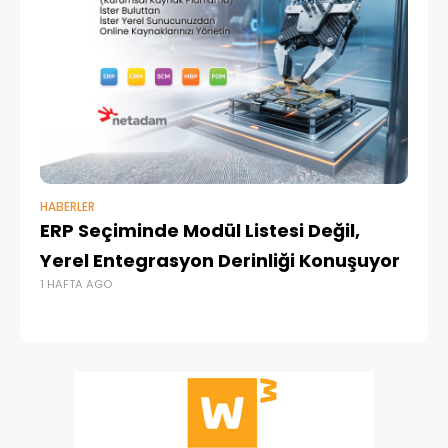
HABERLER
BAŞ
ERP Seçiminde Modül Listesi Değil,
İk
Yerel Entegrasyon Derinliği Konuşuyor
Ür
1 HAFTA AGO
Te
1 A