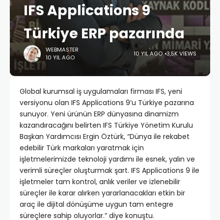
IFS Applications 9
Türkiye ERP pazarında
WEBMASTER
10 YIL AGO
3,5K VIEWS
10 YIL AGO
Global kurumsal iş uygulamaları firması IFS, yeni
versiyonu olan IFS Applications 9’u Türkiye pazarına
sunuyor. Yeni ürünün ERP dünyasına dinamizm
kazandıracağını belirten IFS Türkiye Yönetim Kurulu
Başkan Yardımcısı Ergin Öztürk, “Dünya ile rekabet
edebilir Türk markaları yaratmak için
işletmelerimizde teknoloji yardımı ile esnek, yalın ve
verimli süreçler oluşturmak şart. IFS Applications 9 ile
işletmeler tam kontrol, anlık veriler ve izlenebilir
süreçler ile karar alırken yararlanacakları etkin bir
araç ile dijital dönüşüme uygun tam entegre
süreçlere sahip oluyorlar.” diye konuştu.