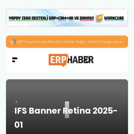
ERP Seçiminde Modül Listesi Değil, Yerel Entegrasyon Der
I
IFS Banner Retina 2025-
01