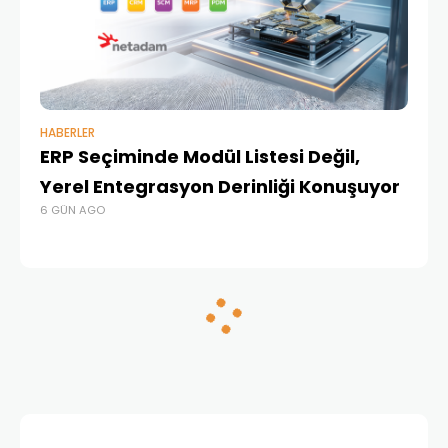
HABERLER
BAŞ
ERP Seçiminde Modül Listesi Değil,
İk
Yerel Entegrasyon Derinliği Konuşuyor
Ür
6 GÜN AGO
Te
1 A