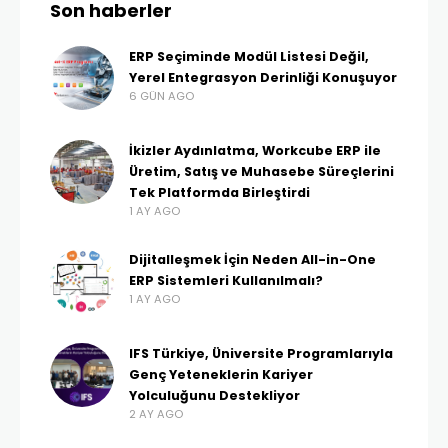
Son haberler
ERP Seçiminde Modül Listesi Değil,
Yerel Entegrasyon Derinliği Konuşuyor
6 GÜN AGO
İkizler Aydınlatma, Workcube ERP ile
Üretim, Satış ve Muhasebe Süreçlerini
Tek Platformda Birleştirdi
1 AY AGO
Dijitalleşmek İçin Neden All-in-One
ERP Sistemleri Kullanılmalı?
1 AY AGO
IFS Türkiye, Üniversite Programlarıyla
Genç Yeteneklerin Kariyer
Yolculuğunu Destekliyor
2 AY AGO