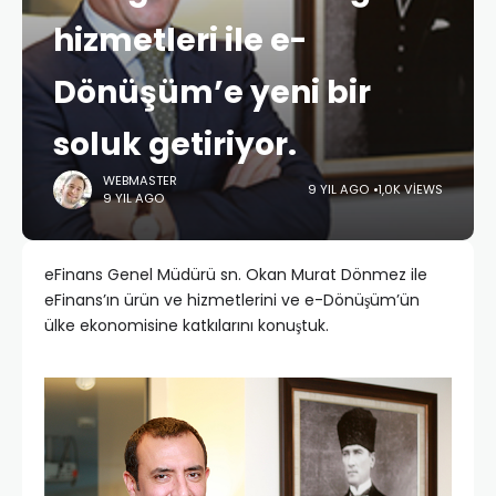
hizmetleri ile e-
Dönüşüm’e yeni bir
soluk getiriyor.
WEBMASTER
9 YIL AGO
1,0K VIEWS
9 YIL AGO
eFinans Genel Müdürü sn. Okan Murat Dönmez ile
eFinans’ın ürün ve hizmetlerini ve e-Dönüşüm’ün
ülke ekonomisine katkılarını konuştuk.