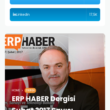
17,5K
Linkedin
HOME
DERGI
ERP HABER Dergisi