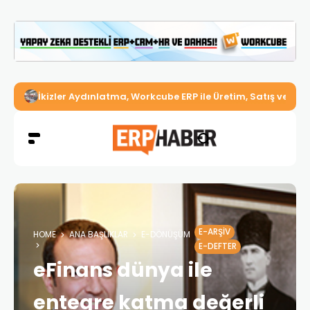
Dijitalleşmek İçin Neden All-in-One ERP Sistemleri Kullan
E-ARŞIV
HOME
ANA BAŞLIKLAR
E-DÖNÜŞÜM
E-DEFTER
eFinans dünya ile
entegre katma değerli