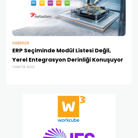
HABERLER
BAŞ
ERP Seçiminde Modül Listesi Değil,
İk
Yerel Entegrasyon Derinliği Konuşuyor
Ür
1 HAFTA AGO
Te
1 A