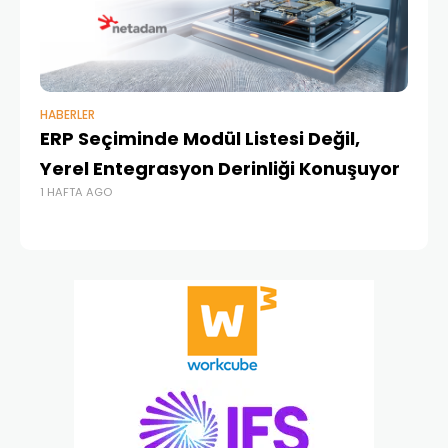
HABERLER
BAŞ
ERP Seçiminde Modül Listesi Değil,
İk
Yerel Entegrasyon Derinliği Konuşuyor
Ür
1 HAFTA AGO
Te
1 A