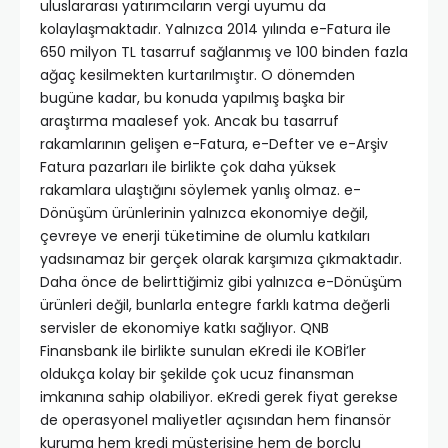
uluslararası yatırımcıların vergi uyumu da
kolaylaşmaktadır. Yalnızca 2014 yılında e-Fatura ile
650 milyon TL tasarruf sağlanmış ve 100 binden fazla
ağaç kesilmekten kurtarılmıştır. O dönemden
bugüne kadar, bu konuda yapılmış başka bir
araştırma maalesef yok. Ancak bu tasarruf
rakamlarının gelişen e-Fatura, e-Defter ve e-Arşiv
Fatura pazarları ile birlikte çok daha yüksek
rakamlara ulaştığını söylemek yanlış olmaz. e-
Dönüşüm ürünlerinin yalnızca ekonomiye değil,
çevreye ve enerji tüketimine de olumlu katkıları
yadsınamaz bir gerçek olarak karşımıza çıkmaktadır.
Daha önce de belirttiğimiz gibi yalnızca e-Dönüşüm
ürünleri değil, bunlarla entegre farklı katma değerli
servisler de ekonomiye katkı sağlıyor. QNB
Finansbank ile birlikte sunulan eKredi ile KOBİ’ler
oldukça kolay bir şekilde çok ucuz finansman
imkanına sahip olabiliyor. eKredi gerek fiyat gerekse
de operasyonel maliyetler açısından hem finansör
kuruma hem kredi müşterisine hem de borçlu