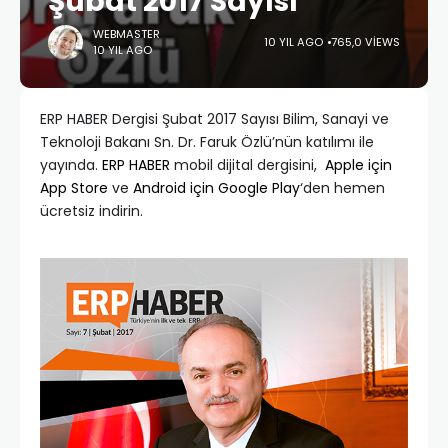
Şubat 2017 Sayısı
WEBMASTER
10 YIL AGO
765,0 VIEWS
10 YIL AGO
ERP HABER Dergisi Şubat 2017 Sayısı Bilim, Sanayi ve
Teknoloji Bakanı Sn. Dr. Faruk Özlü’nün katılımı ile
yayında.
ERP HABER
mobil dijital dergisini,
Apple için
App Store
ve
Android için Google Play
‘den hemen
ücretsiz indirin.