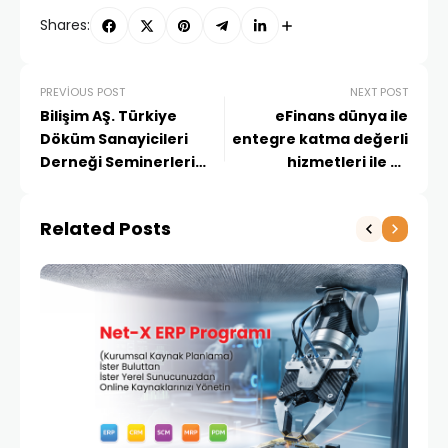
Shares:
PREVIOUS POST
NEXT POST
Bilişim AŞ. Türkiye
eFinans dünya ile
Döküm Sanayicileri
entegre katma değerli
Derneği Seminerleri
hizmetleri ile e-
kapsamında Mariott
Dönüşüm’e yeni bir
Hotel’de Dökümcülerle
soluk getiriyor.
Related Posts
buluştu.