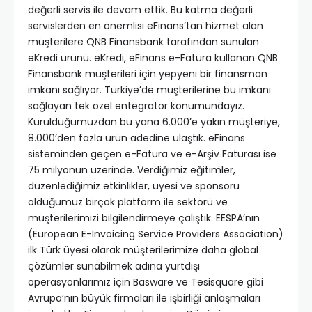
değerli servis ile devam ettik. Bu katma değerli
servislerden en önemlisi eFinans’tan hizmet alan
müşterilere QNB Finansbank tarafından sunulan
eKredi ürünü. eKredi, eFinans e-Fatura kullanan QNB
Finansbank müşterileri için yepyeni bir finansman
imkanı sağlıyor. Türkiye’de müşterilerine bu imkanı
sağlayan tek özel entegratör konumundayız.
Kurulduğumuzdan bu yana 6.000’e yakın müşteriye,
8.000’den fazla ürün adedine ulaştık. eFinans
sisteminden geçen e-Fatura ve e-Arşiv Faturası ise
75 milyonun üzerinde. Verdiğimiz eğitimler,
düzenlediğimiz etkinlikler, üyesi ve sponsoru
olduğumuz birçok platform ile sektörü ve
müşterilerimizi bilgilendirmeye çalıştık. EESPA’nın
(European E-Invoicing Service Providers Association)
ilk Türk üyesi olarak müşterilerimize daha global
çözümler sunabilmek adına yurtdışı
operasyonlarımız için Basware ve Tesisquare gibi
Avrupa’nın büyük firmaları ile işbirliği anlaşmaları