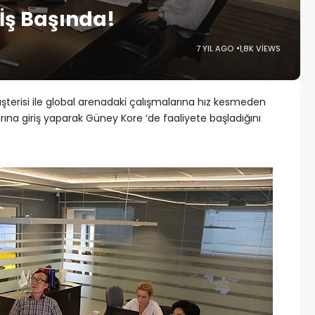
 İş Başında!
7 YIL AGO
1,8K VIEWS
erisi ile global arenadaki çalışmalarına hız kesmeden
na giriş yaparak Güney Kore ‘de faaliyete başladığını