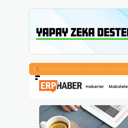
İkizler Aydınlatma, Workcube ERP ile Üretim,
Haberler
Makalele