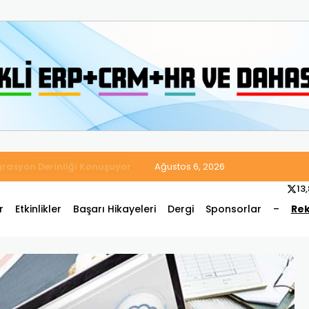
 Satış ve Muhasebe Süreçlerini Tek Platformda Birleştirdi
Ağustos 6, 2026
13
r
Etkinlikler
Başarı Hikayeleri
Dergi
Sponsorlar
–
Rek