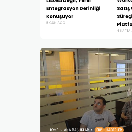
Listesi Değil, Yerel
Workc
Entegrasyon Derinliği
Satış
Konuşuyor
Süreçl
5 GÜN AGO
Platf
4 HAFTA
HOME
ANA BAŞLIKLAR
ERP
HABERLER