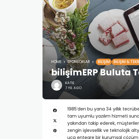
HOME
SPONSORLAR
BILIŞIM
BILIŞIM & TEK
bilişimERP Buluta 
KATIE
7 YIL AGO
1985’den bu yana 34 yıllık tecrübes
tam uyumlu yazılım hizmeti sunan 
yakından takip ederek, müşteriler
zengin işlevsellik ve teknolojik a
uca entegre bir kurumsal çözü