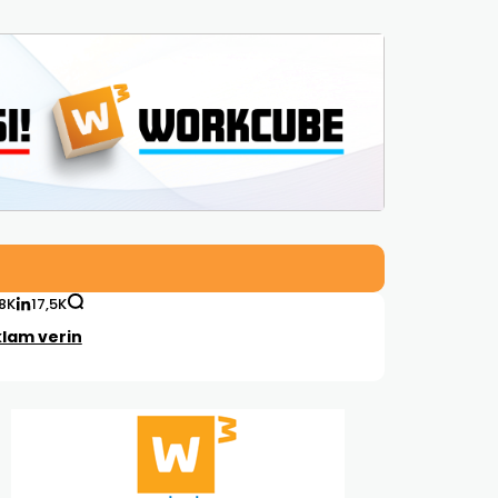
,8K
17,5K
lam verin