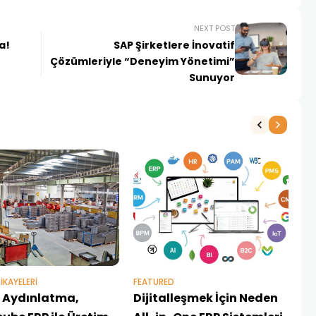
NEXT POST
a!
SAP Şirketlere İnovatif
Çözümleriyle “Deneyim Yönetimi”
Sunuyor
NE
1 
IKAYELERI
FEATURED
er Aydınlatma,
Dijitalleşmek İçin Neden