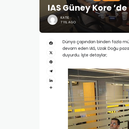
IAS Güney Kore ’de
KATIE
7 YIL AGO
Dünya çapından binden fazla müşt
devam eden IAS, Uzak Doğu pazarı
duyurdu. İşte detaylar;