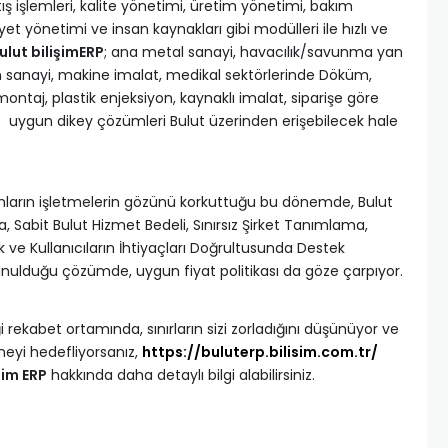
tış işlemleri, kalite yönetimi, üretim yönetimi, bakım
t yönetimi ve insan kaynakları gibi modülleri ile hızlı ve
ulut bilişimERP
; ana metal sanayi, havacılık/savunma yan
 sanayi, makine imalat, medikal sektörlerinde Döküm,
ontaj, plastik enjeksiyon, kaynaklı imalat, siparişe göre
ne uygun dikey çözümleri Bulut üzerinden erişebilecek hale
ımların işletmelerin gözünü korkuttuğu bu dönemde, Bulut
ma, Sabit Bulut Hizmet Bedeli, Sınırsız Şirket Tanımlama,
k ve Kullanıcıların İhtiyaçları Doğrultusunda Destek
sunulduğu çözümde, uygun fiyat politikası da göze çarpıyor.
i rekabet ortamında, sınırların sizi zorladığını düşünüyor ve
meyi hedefliyorsanız,
https://buluterp.bilisim.com.tr/
şim ERP
hakkında daha detaylı bilgi alabilirsiniz.