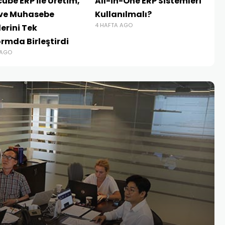
ube ERP ile Üretim,
All-in-One ERP Sistemleri
 ve Muhasebe
Kullanılmalı?
4 HAFTA AGO
erini Tek
ormda Birleştirdi
 AGO