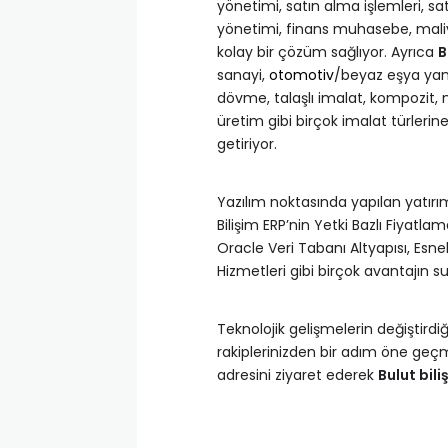
yönetimi, satın alma işlemleri, sa
yönetimi, finans muhasebe, maliye
kolay bir çözüm sağlıyor. Ayrıca
B
sanayi,
otomotiv
/beyaz eşya yan
dövme, talaşlı imalat, kompozit, m
üretim gibi birçok imalat türleri
getiriyor.
Yazılım noktasında yapılan yatır
Bilişim ERP’nin Yetki Bazlı Fiyatla
Oracle Veri Tabanı Altyapısı, Esne
Hizmetleri gibi birçok avantajın 
Teknolojik gelişmelerin değiştirdiğ
rakiplerinizden bir adım öne geç
adresini ziyaret ederek
Bulut bili