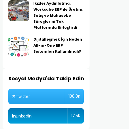
İkizler Aydınlatma,
Workcube ERP ile Üretim,
Satış ve Muhasebe
Süreçlerini Tek
Platformda Birleştirdi
Dijitalleşmek İçin Neden
All-in-One ERP
Sistemleri Kullanılmalı?
Sosyal Medya'da Takip Edin
138,0K
Twitter
17,5K
Linkedin