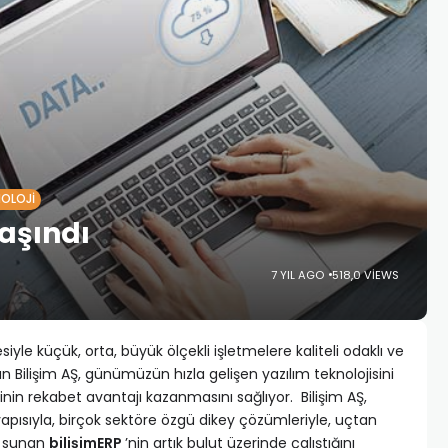
NOLOJI
Taşındı
7 YIL AGO
518,0 VIEWS
iyle küçük, orta, büyük ölçekli işletmelere kaliteli odaklı ve
Bilişim AŞ, günümüzün hızla gelişen yazılım teknolojisini
inin rekabet avantajı kazanmasını sağlıyor. Bilişim AŞ,
ltyapısıyla, birçok sektöre özgü dikey çözümleriyle, uçtan
m sunan
bilişimERP
’nin artık bulut üzerinde çalıştığını