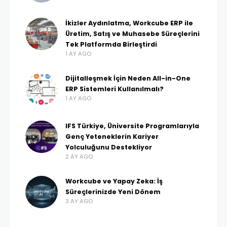
İkizler Aydınlatma, Workcube ERP ile
Üretim, Satış ve Muhasebe Süreçlerini
Tek Platformda Birleştirdi
1 AY AGO
Dijitalleşmek İçin Neden All-in-One
ERP Sistemleri Kullanılmalı?
1 AY AGO
IFS Türkiye, Üniversite Programlarıyla
Genç Yeteneklerin Kariyer
Yolculuğunu Destekliyor
2 AY AGO
Workcube ve Yapay Zeka: İş
Süreçlerinizde Yeni Dönem
3 AY AGO