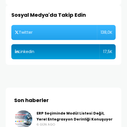
Sosyal Medya'da Takip Edin
138,0K
Twitter
17,5K
Linkedin
Son haberler
ERP Seçiminde Modül Listesi Değil,
Yerel Entegrasyon Derinliği Konuşuyor
6 GÜN AGO