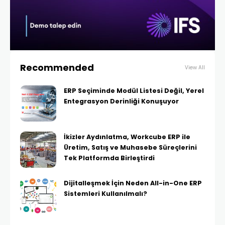
Recommended
View All
ERP Seçiminde Modül Listesi Değil, Yerel
Entegrasyon Derinliği Konuşuyor
İkizler Aydınlatma, Workcube ERP ile
Üretim, Satış ve Muhasebe Süreçlerini
Tek Platformda Birleştirdi
Dijitalleşmek İçin Neden All-in-One ERP
Sistemleri Kullanılmalı?