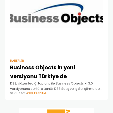
HABERLER
Business Objects in yeni
versiyonu Türkiye de
DSS, düzenlediği toplantı ile Business Objects XI 3.0
versiyonunu sektöre tanıttı. DSS Satış ve İş Geliştirme den
18 YIL AGO
KEEP READING
Sorumlu Yönetici Ortağı Muzaffer Yöntem in açılış
konuşması ile başlayan toplantıda, Business Objects