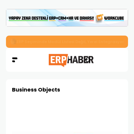
İkizler Aydınlatma, Workcube ERP ile Üretim, Satış ve Mu
Business Objects