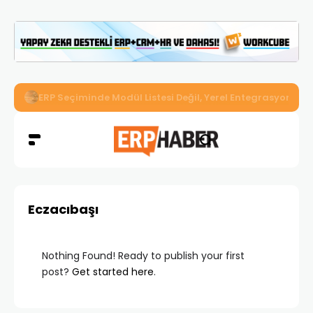
İkizler Aydınlatma, Workcube ERP ile Üretim, Satış ve Mu
Eczacıbaşı
Nothing Found! Ready to publish your first
post?
Get started here
.