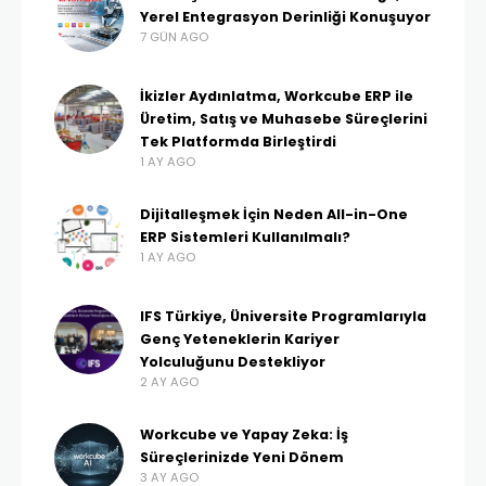
Yerel Entegrasyon Derinliği Konuşuyor
7 GÜN AGO
İkizler Aydınlatma, Workcube ERP ile
Üretim, Satış ve Muhasebe Süreçlerini
Tek Platformda Birleştirdi
1 AY AGO
Dijitalleşmek İçin Neden All-in-One
ERP Sistemleri Kullanılmalı?
1 AY AGO
IFS Türkiye, Üniversite Programlarıyla
Genç Yeteneklerin Kariyer
Yolculuğunu Destekliyor
2 AY AGO
Workcube ve Yapay Zeka: İş
Süreçlerinizde Yeni Dönem
3 AY AGO