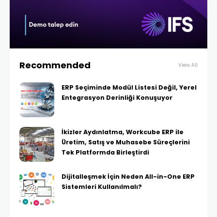
Recommended
View All
ERP Seçiminde Modül Listesi Değil, Yerel
Entegrasyon Derinliği Konuşuyor
İkizler Aydınlatma, Workcube ERP ile
Üretim, Satış ve Muhasebe Süreçlerini
Tek Platformda Birleştirdi
Dijitalleşmek İçin Neden All-in-One ERP
Sistemleri Kullanılmalı?