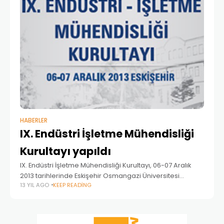
HABERLER
IX. Endüstri İşletme Mühendisliği
Kurultayı yapıldı
IX. Endüstri İşletme Mühendisliği Kurultayı, 06-07 Aralık
2013 tarihlerinde Eskişehir Osmangazi Üniversitesi
13 YIL AGO
KEEP READING
Kongre ve Kültür Merkezi’nde gerçekleştirildi. Endüstri
İşletme Mühendisliği Kurultayı Temel amacı, tüm
Endüstri-İşletme Mühendisleri ile halen öğrenci