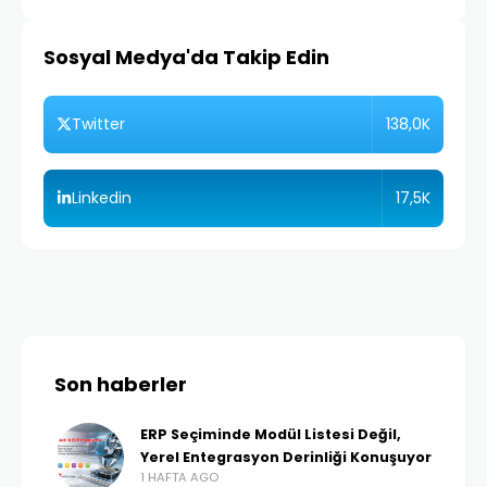
Sosyal Medya'da Takip Edin
138,0K
Twitter
17,5K
Linkedin
Son haberler
ERP Seçiminde Modül Listesi Değil,
Yerel Entegrasyon Derinliği Konuşuyor
1 HAFTA AGO