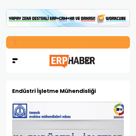
İkizler Aydınlatma, Workcube ERP ile Üretim, Satış ve Mu
Endüstri İşletme Mühendisliği