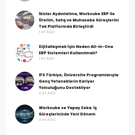
İkizler Aydınlatma, Workcube ERP ile
Üretim, Satış ve Muhasebe Süreçlerini
Tek Platformda Birleştirdi
1 AY AGO
Dijitalleşmek İçin Neden All-in-One
ERP Sistemleri Kullanılmalı?
1 AY AGO
IFS Türkiye, Üniversite Programlarıyla
Genç Yeteneklerin Kariyer
Yolculuğunu Destekliyor
2 AY AGO
Workcube ve Yapay Zeka: İş
Süreçlerinizde Yeni Dönem
3 AY AGO