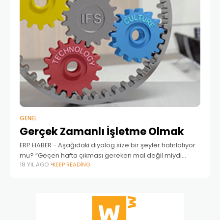
GENEL
Gerçek Zamanlı İşletme Olmak
ERP HABER - Aşağıdaki diyalog size bir şeyler hatırlatıyor
mu? “Geçen hafta çıkması gereken mal değil miydi
18 YIL AGO
KEEP READING
onlar, ne durumda hala çıkmadı mı?” “Kemal bey,
Müşteri telefonda cevap bekliyor… Siparişleri