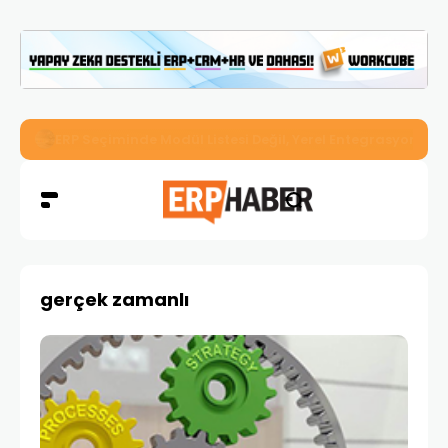
İkizler Aydınlatma, Workcube ERP ile Üretim, Satış ve Mu
gerçek zamanlı