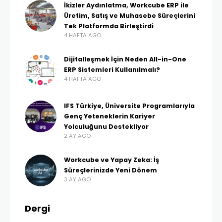
İkizler Aydınlatma, Workcube ERP ile
Üretim, Satış ve Muhasebe Süreçlerini
Tek Platformda Birleştirdi
4 HAFTA AGO
Dijitalleşmek İçin Neden All-in-One
ERP Sistemleri Kullanılmalı?
4 HAFTA AGO
IFS Türkiye, Üniversite Programlarıyla
Genç Yeteneklerin Kariyer
Yolculuğunu Destekliyor
2 AY AGO
Workcube ve Yapay Zeka: İş
Süreçlerinizde Yeni Dönem
3 AY AGO
Dergi