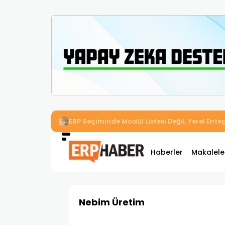
İkizler Aydınlatma, Workcube ERP ile Üretim,
Haberler
Makalele
Nebim Üretim