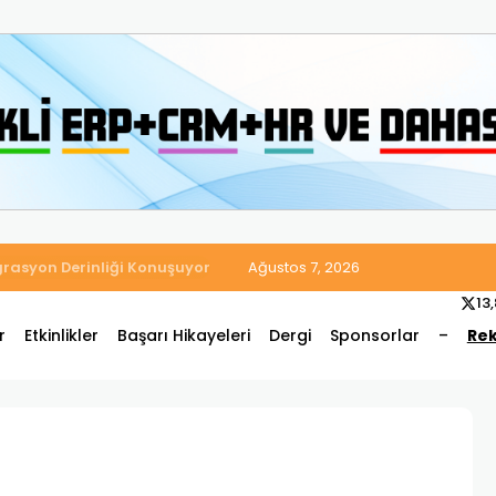
 Satış ve Muhasebe Süreçlerini Tek Platformda Birleştirdi
Ağustos 7, 2026
13
r
Etkinlikler
Başarı Hikayeleri
Dergi
Sponsorlar
–
Rek