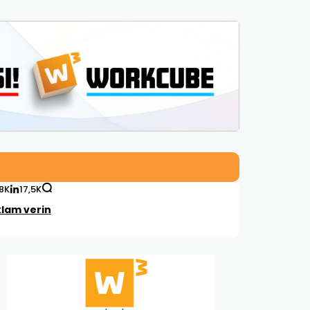
,8K
17,5K
lam verin