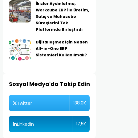
İkizler Aydınlatma,
Workcube ERP ile Üretim,
Satış ve Muhasebe
Süreçlerini Tek
Platformda Birleştirdi
Dijitalleşmek İçin Neden
All-in-One ERP
Sistemleri Kullanılmalı?
Sosyal Medya'da Takip Edin
138,0K
Twitter
17,5K
Linkedin