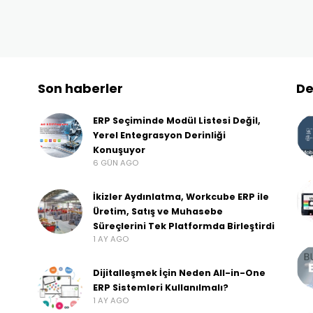
Son haberler
De
ERP Seçiminde Modül Listesi Değil,
Yerel Entegrasyon Derinliği
Konuşuyor
6 GÜN AGO
İkizler Aydınlatma, Workcube ERP ile
Üretim, Satış ve Muhasebe
Süreçlerini Tek Platformda Birleştirdi
1 AY AGO
Dijitalleşmek İçin Neden All-in-One
ERP Sistemleri Kullanılmalı?
1 AY AGO