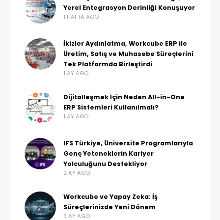
Yerel Entegrasyon Derinliği Konuşuyor
1 HAFTA AGO
İkizler Aydınlatma, Workcube ERP ile
Üretim, Satış ve Muhasebe Süreçlerini
Tek Platformda Birleştirdi
1 AY AGO
Dijitalleşmek İçin Neden All-in-One
ERP Sistemleri Kullanılmalı?
1 AY AGO
IFS Türkiye, Üniversite Programlarıyla
Genç Yeteneklerin Kariyer
Yolculuğunu Destekliyor
2 AY AGO
Workcube ve Yapay Zeka: İş
Süreçlerinizde Yeni Dönem
3 AY AGO