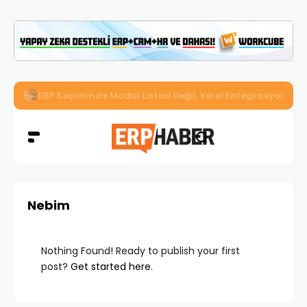
İkizler Aydınlatma, Workcube ERP ile Üretim, Satış ve Mu
Nebim
Nothing Found! Ready to publish your first
post?
Get started here
.