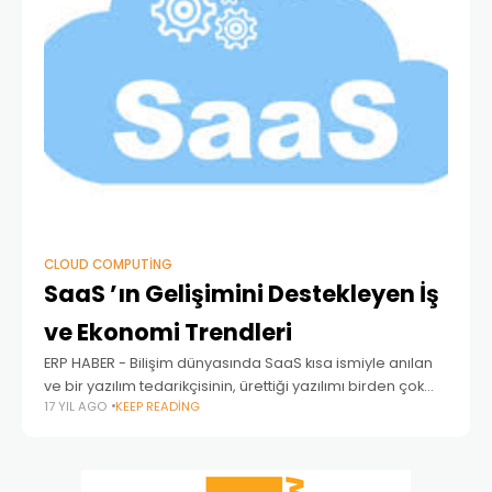
CLOUD COMPUTING
SaaS ’ın Gelişimini Destekleyen İş
ve Ekonomi Trendleri
ERP HABER - Bilişim dünyasında SaaS kısa ismiyle anılan
ve bir yazılım tedarikçisinin, ürettiği yazılımı birden çok
17 YIL AGO
KEEP READING
işletmeye kiralamak suretiyle kullandırmasını ifade eden
yazılım tedariği modeli, iş dünyasında ve ekonomide