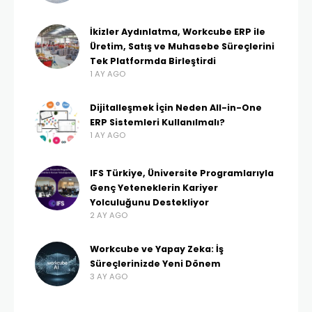
İkizler Aydınlatma, Workcube ERP ile
Üretim, Satış ve Muhasebe Süreçlerini
Tek Platformda Birleştirdi
1 AY AGO
Dijitalleşmek İçin Neden All-in-One
ERP Sistemleri Kullanılmalı?
1 AY AGO
IFS Türkiye, Üniversite Programlarıyla
Genç Yeteneklerin Kariyer
Yolculuğunu Destekliyor
2 AY AGO
Workcube ve Yapay Zeka: İş
Süreçlerinizde Yeni Dönem
3 AY AGO