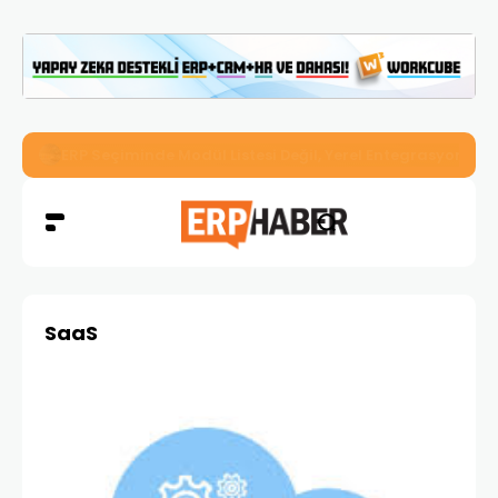
İkizler Aydınlatma, Workcube ERP ile Üretim, Satış ve Mu
SaaS