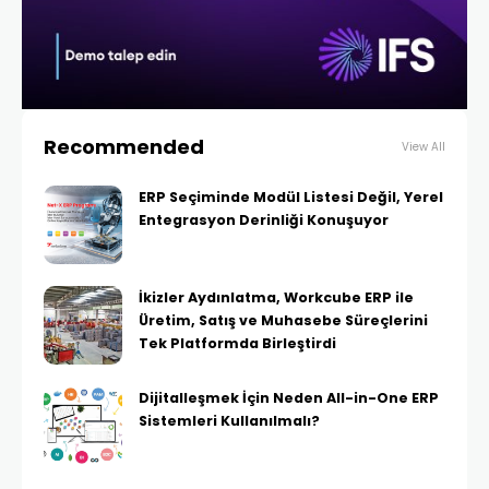
Recommended
View All
ERP Seçiminde Modül Listesi Değil, Yerel
Entegrasyon Derinliği Konuşuyor
İkizler Aydınlatma, Workcube ERP ile
Üretim, Satış ve Muhasebe Süreçlerini
Tek Platformda Birleştirdi
Dijitalleşmek İçin Neden All-in-One ERP
Sistemleri Kullanılmalı?