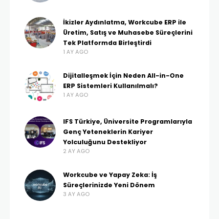
İkizler Aydınlatma, Workcube ERP ile
Üretim, Satış ve Muhasebe Süreçlerini
Tek Platformda Birleştirdi
1 AY AGO
Dijitalleşmek İçin Neden All-in-One
ERP Sistemleri Kullanılmalı?
1 AY AGO
IFS Türkiye, Üniversite Programlarıyla
Genç Yeteneklerin Kariyer
Yolculuğunu Destekliyor
2 AY AGO
Workcube ve Yapay Zeka: İş
Süreçlerinizde Yeni Dönem
3 AY AGO