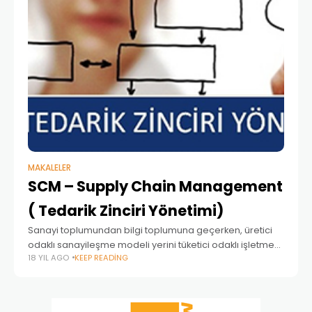
MAKALELER
SCM – Supply Chain Management
( Tedarik Zinciri Yönetimi)
Sanayi toplumundan bilgi toplumuna geçerken, üretici
odaklı sanayileşme modeli yerini tüketici odaklı işletme
18 YIL AGO
KEEP READING
modeline bırakmaktadır. Pazarın globalleştiği, iş ve
üretim süreçlerinin paylaşıldığı, otomasyon ve bilişim
teknolojilerinin iş süreçlerinde sürati ve