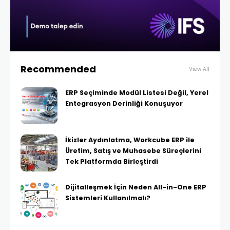
Recommended
View All
ERP Seçiminde Modül Listesi Değil, Yerel
Entegrasyon Derinliği Konuşuyor
İkizler Aydınlatma, Workcube ERP ile
Üretim, Satış ve Muhasebe Süreçlerini
Tek Platformda Birleştirdi
Dijitalleşmek İçin Neden All-in-One ERP
Sistemleri Kullanılmalı?