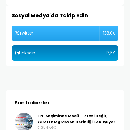
Sosyal Medya'da Takip Edin
138,0K
Twitter
17,5K
Linkedin
Son haberler
ERP Seçiminde Modül Listesi Değil,
Yerel Entegrasyon Derinliği Konuşuyor
6 GÜN AGO