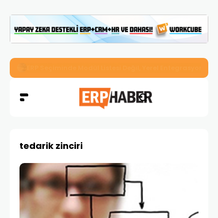
İkizler Aydınlatma, Workcube ERP ile Üretim, Satış ve Mu
tedarik zinciri