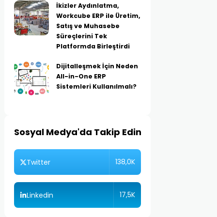
İkizler Aydınlatma,
Workcube ERP ile Üretim,
Satış ve Muhasebe
Süreçlerini Tek
Platformda Birleştirdi
Dijitalleşmek İçin Neden
All-in-One ERP
Sistemleri Kullanılmalı?
Sosyal Medya'da Takip Edin
138,0K
Twitter
17,5K
Linkedin