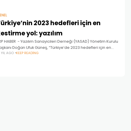
ENEL
ürkiye’nin 2023 hedefleri için en
estirme yol: yazılım
RP HABER - Yazılım Sanayicileri Derneği (YASAD) Yönetim Kurulu
aşkanı Doğan Ufuk Güneş, “Türkiye’de 2023 hedefleri için en
3 YIL AGO
KEEP READING
estirme yol: yazılım". Katma değeri en yüksek sektör yazılım
anayi. Gelinen noktada