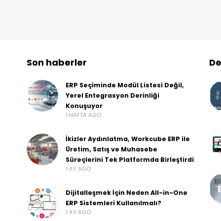
Son haberler
De
ERP Seçiminde Modül Listesi Değil,
Yerel Entegrasyon Derinliği
Konuşuyor
1 HAFTA AGO
İkizler Aydınlatma, Workcube ERP ile
Üretim, Satış ve Muhasebe
Süreçlerini Tek Platformda Birleştirdi
1 AY AGO
Dijitalleşmek İçin Neden All-in-One
ERP Sistemleri Kullanılmalı?
1 AY AGO