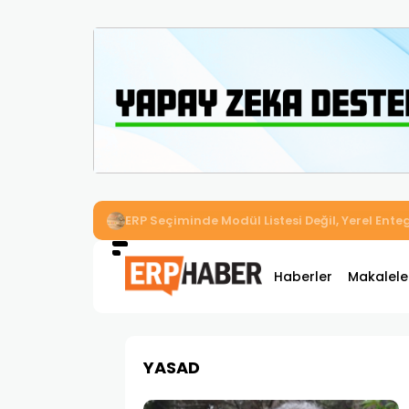
İkizler Aydınlatma, Workcube ERP ile Üretim,
Haberler
Makalele
YASAD