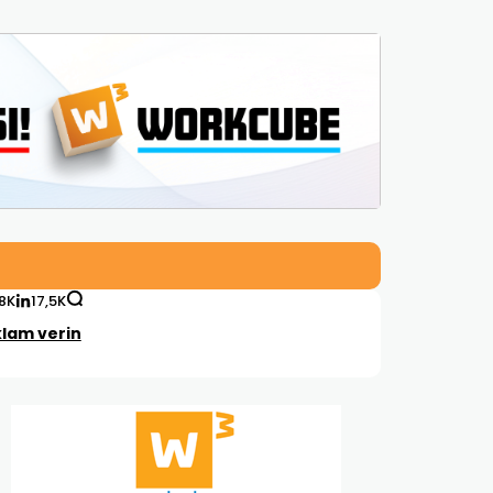
,8K
17,5K
lam verin