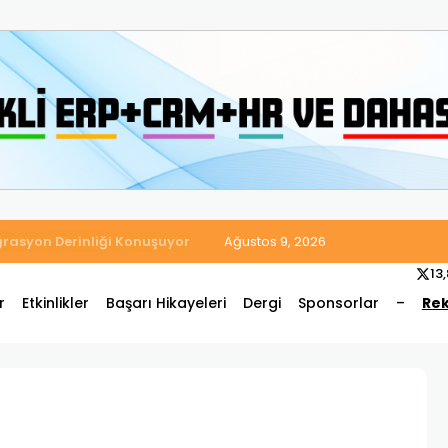
 Satış ve Muhasebe Süreçlerini Tek Platformda Birleştirdi
Ağustos 9, 2026
13
r
Etkinlikler
Başarı Hikayeleri
Dergi
Sponsorlar
–
Rek