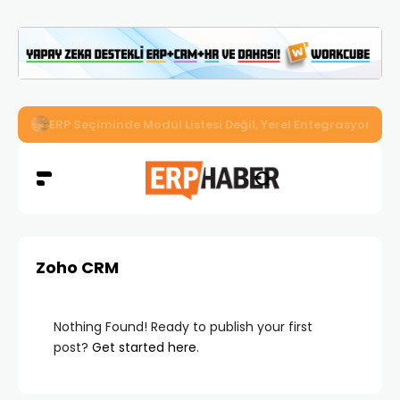
İkizler Aydınlatma, Workcube ERP ile Üretim, Satış ve Mu
Zoho CRM
Nothing Found! Ready to publish your first
post?
Get started here
.