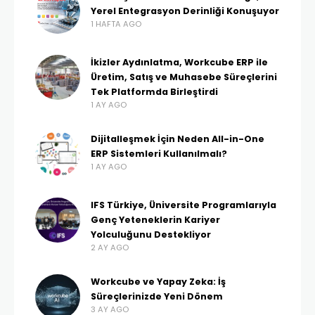
Yerel Entegrasyon Derinliği Konuşuyor
1 HAFTA AGO
İkizler Aydınlatma, Workcube ERP ile
Üretim, Satış ve Muhasebe Süreçlerini
Tek Platformda Birleştirdi
1 AY AGO
Dijitalleşmek İçin Neden All-in-One
ERP Sistemleri Kullanılmalı?
1 AY AGO
IFS Türkiye, Üniversite Programlarıyla
Genç Yeteneklerin Kariyer
Yolculuğunu Destekliyor
2 AY AGO
Workcube ve Yapay Zeka: İş
Süreçlerinizde Yeni Dönem
3 AY AGO