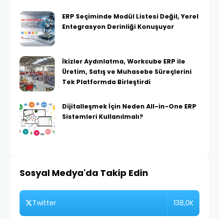
ERP Seçiminde Modül Listesi Değil, Yerel
Entegrasyon Derinliği Konuşuyor
İkizler Aydınlatma, Workcube ERP ile
Üretim, Satış ve Muhasebe Süreçlerini
Tek Platformda Birleştirdi
Dijitalleşmek İçin Neden All-in-One ERP
Sistemleri Kullanılmalı?
Sosyal Medya'da Takip Edin
138,0K
Twitter