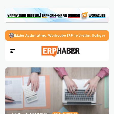
İkizler Aydınlatma, Workcube ERP ile Üretim, Satış ve Mu