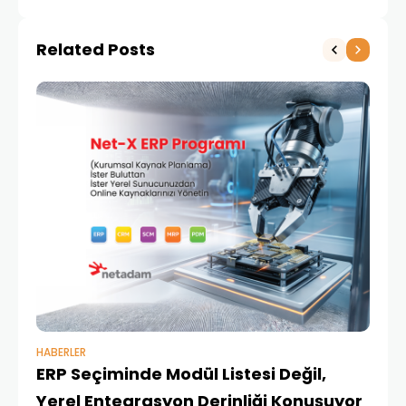
Sözleşmede Servis
Yönetimi İçin IFS
Related Posts
Applications’ı Tercih
Etti
HABERLER
BAŞ
ERP Seçiminde Modül Listesi Değil,
İk
Yerel Entegrasyon Derinliği Konuşuyor
Ür