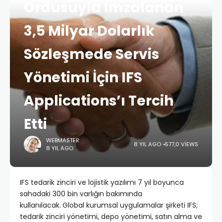
Ordusuyla İmzalanan
3,5 Milyar Dolarlık
Sözleşmede Servis
Yönetimi İçin IFS
Applications’ı Tercih
Etti
WEBMASTER
8 YIL AGO
577,0 VIEWS
8 YIL AGO
IFS tedarik zinciri ve lojistik yazılımı 7 yıl boyunca
sahadaki 300 bin varlığın bakımında
kullanılacak.
Global kurumsal uygulamalar şirketi IFS;
tedarik zinciri yönetimi, depo yönetimi, satın alma ve