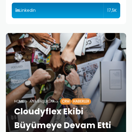
17,5K
Linkedin
HOME
ANA BAŞLIKLAR
CRM
HABERLER
Cloudyflex Ekibi
Büyümeye Devam Etti