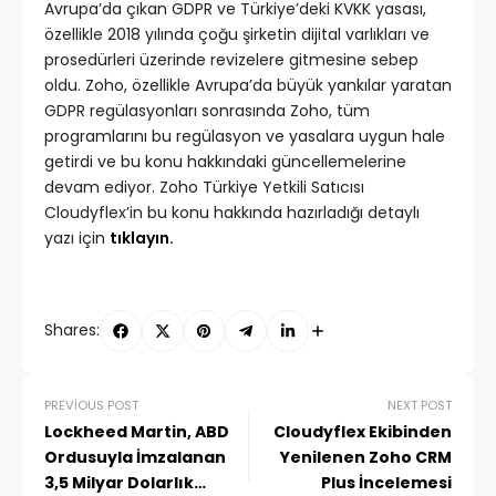
Avrupa’da çıkan GDPR ve Türkiye’deki KVKK yasası,
özellikle 2018 yılında çoğu şirketin dijital varlıkları ve
prosedürleri üzerinde revizelere gitmesine sebep
oldu. Zoho, özellikle Avrupa’da büyük yankılar yaratan
GDPR regülasyonları sonrasında Zoho, tüm
programlarını bu regülasyon ve yasalara uygun hale
getirdi ve bu konu hakkındaki güncellemelerine
devam ediyor. Zoho Türkiye Yetkili Satıcısı
Cloudyflex’in bu konu hakkında hazırladığı detaylı
yazı için
tıklayın.
Shares:
PREVIOUS POST
NEXT POST
Lockheed Martin, ABD
Cloudyflex Ekibinden
Ordusuyla İmzalanan
Yenilenen Zoho CRM
3,5 Milyar Dolarlık
Plus İncelemesi