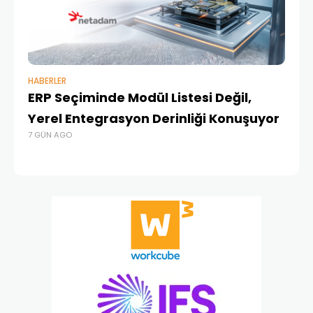
HABERLER
BAŞ
ERP Seçiminde Modül Listesi Değil,
İk
Yerel Entegrasyon Derinliği Konuşuyor
Ür
7 GÜN AGO
Te
1 A