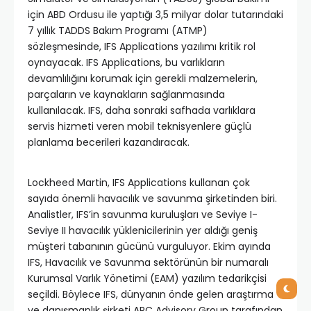
için ABD Ordusu ile yaptığı 3,5 milyar dolar tutarındaki
7 yıllık TADDS Bakım Programı (ATMP)
sözleşmesinde, IFS Applications yazılımı kritik rol
oynayacak. IFS Applications, bu varlıkların
devamlılığını korumak için gerekli malzemelerin,
parçaların ve kaynakların sağlanmasında
kullanılacak. IFS, daha sonraki safhada varlıklara
servis hizmeti veren mobil teknisyenlere güçlü
planlama becerileri kazandıracak.
Lockheed Martin, IFS Applications kullanan çok
sayıda önemli havacılık ve savunma şirketinden biri.
Analistler, IFS’in savunma kuruluşları ve Seviye I-
Seviye II havacılık yüklenicilerinin yer aldığı geniş
müşteri tabanının gücünü vurguluyor. Ekim ayında
IFS, Havacılık ve Savunma sektörünün bir numaralı
Kurumsal Varlık Yönetimi (EAM) yazılım tedarikçisi
seçildi. Böylece IFS, dünyanın önde gelen araştırma
ve danışmanlık şirketi ARC Advisory Group tarafından