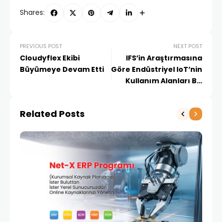
Shares:
PREVIOUS POST
NEXT POST
Cloudyflex Ekibi
IFS’in Araştırmasına
Büyümeye Devam Etti
Göre Endüstriyel IoT’nin
Kullanım Alanları Bir
Yılda Çift Haneli
Büyüme Gösterdi
Related Posts