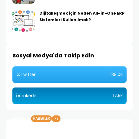
Dijitalleşmek İçin Neden All-in-One ERP
Sistemleri Kullanılmalı?
Sosyal Medya'da Takip Edin
138,0K
Twitter
17,5K
Linkedin
HOME
HABERLER
IFS
Lockheed Martin, ABD