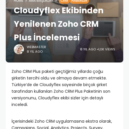
HOME
ANA BAŞLIKLAR
CRM
HABERLER
Cloudyflex Ekibinden
Yenilenen Zoho CRM
Plus İncelemesi
WEBMASTER
8 YIL AGO
1,0K VIEWS
8 YIL AGO
Zoho CRM Plus paketi geçtiğimiz yıllarda çoğu
şirketin tercihi oldu ve olmaya devam etmekte.
Türkiye’de de Cloudyflex sayesinde birçok şirket
tarafından kullanılan Zoho CRM Plus Paketinin son
versiyonunu, Cloudyflex ekibi sizler için detaylı
inceledi.
İçerisindeki Zoho CRM uygulamasına ekstra olarak,
Campaigns, Social, Analytics, Projects, Survey,