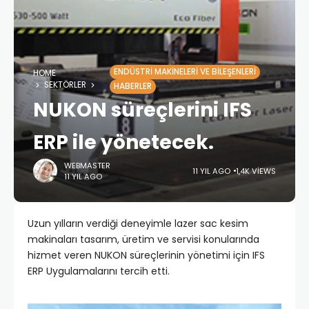
ENDÜSTRI MAKINELERI VE BILEŞENLERI
HOME
SEKTÖRLER
HABERLER
NUKON süreçlerini IFS
ERP ile yönetecek.
WEBMASTER
11 YIL AGO
1,4K VIEWS
11 YIL AGO
Uzun yılların verdiği deneyimle lazer sac kesim
makinaları tasarım, üretim ve servisi konularında
hizmet veren NUKON süreçlerinin yönetimi için IFS
ERP Uygulamalarını tercih etti.