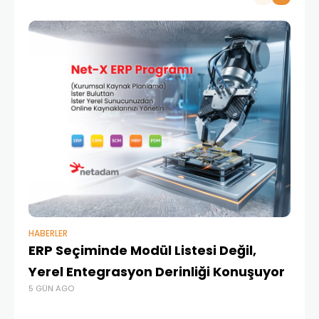
HABERLER
BAŞ
ERP Seçiminde Modül Listesi Değil,
İk
Yerel Entegrasyon Derinliği Konuşuyor
Ür
5 GÜN AGO
Te
4 