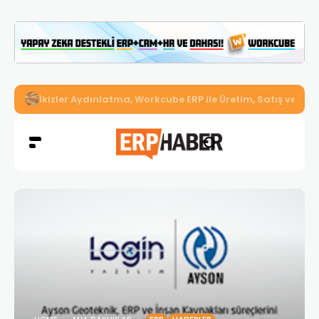
İkizler Aydınlatma, Workcube ERP ile Üretim, Satış ve Mu