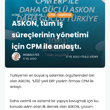
HOME
SPONSORLAR
CPM
HABERLER
ASKON, tüm iş
süreçlerinin yönetimi
için CPM ile anlaştı.
WEBMASTER
11 YIL AGO
729,0 VIEWS
11 YIL AGO
Türkiye’nin en büyük iş adamları örgütlerinden biri
olan ASKON, %100 yerli ERP yazılım firması CPM ile
anlaştı.
Daha verimli ve sistemli bir yapıya kavuşmak için bu
konuda adım atan ilk dernek olan ASKON, çözüm