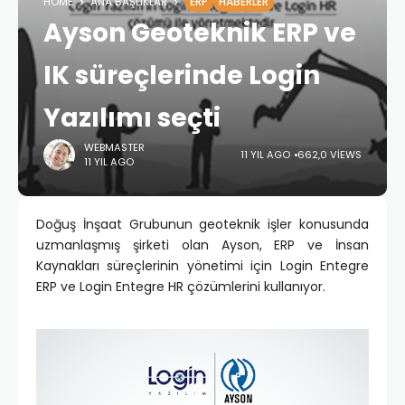
HOME
ANA BAŞLIKLAR
ERP
HABERLER
Ayson Geoteknik ERP ve
IK süreçlerinde Login
Yazılımı seçti
WEBMASTER
11 YIL AGO
662,0 VIEWS
11 YIL AGO
Doğuş İnşaat Grubunun geoteknik işler konusunda
uzmanlaşmış şirketi olan Ayson, ERP ve İnsan
Kaynakları süreçlerinin yönetimi için Login Entegre
ERP ve Login Entegre HR çözümlerini kullanıyor.