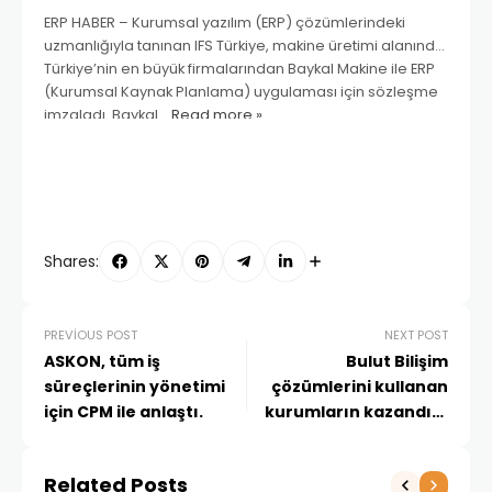
ERP HABER – Kurumsal yazılım (ERP) çözümlerindeki
uzmanlığıyla tanınan IFS Türkiye, makine üretimi alanında
Türkiye’nin en büyük firmalarından Baykal Makine ile ERP
(Kurumsal Kaynak Planlama) uygulaması için sözleşme
imzaladı. Baykal…
Read more »
Shares:
PREVIOUS POST
NEXT POST
ASKON, tüm iş
Bulut Bilişim
süreçlerinin yönetimi
çözümlerini kullanan
için CPM ile anlaştı.
kurumların kazandığı
avantajlar
Related Posts