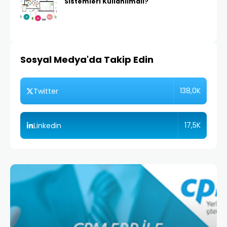
Sistemleri Kullanılmalı?
Sosyal Medya'da Takip Edin
138,0K
Twitter
17,5K
Linkedin