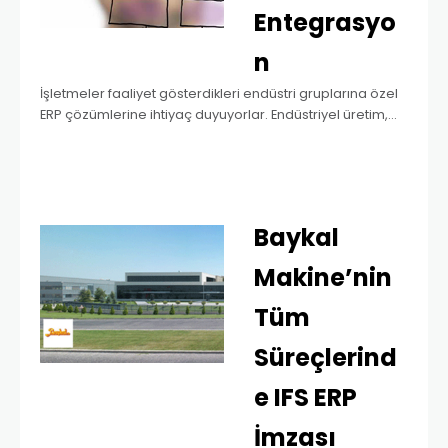
Entegrasyo
n
İşletmeler faaliyet gösterdikleri endüstri gruplarına özel
ERP çözümlerine ihtiyaç duyuyorlar. Endüstriyel üretim,
otomotiv, makine, kimya, tekstil, savunma sanayi gibi
endüstriler, çoğunlukla ERP programlarında
endüstrilerine özel spesifik çözümler bulabiliyorlar.
Ancak “Proje…
Read more »
Baykal
Makine’nin
Tüm
Süreçlerind
e IFS ERP
İmzası