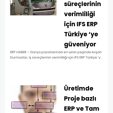
süreçlerinin
verimliliği
için IFS ERP
Türkiye ‘ye
güveniyor
ERP HABER – Dünya pazarlarında en iyinin peşinde koşan
Durmazlar, iş süreçlerinin verimliliği için IFS ERP Türkiye ’ye
güveniyor. Türkiye’nin ilk sac işleme makineleri üreticisi
olan Durmazlar Makine, bugün beş…
Read more »
Üretimde
Proje bazlı
ERP ve Tam