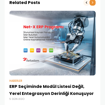
Related Posts
HABERLER
BAŞ
ERP Seçiminde Modül Listesi Değil,
İk
Yerel Entegrasyon Derinliği Konuşuyor
Ür
5 GÜN AGO
Te