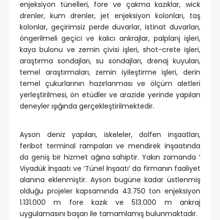
enjeksiyon tünelleri, fore ve çakma kazıklar, wick
drenler, kum drenler, jet enjeksiyon kolonları, taş
kolonlar, geçirimsiz perde duvarlar, istinat duvarları,
öngerilmeli geçici ve kalıcı ankrajlar, palplanj işleri,
kaya bulonu ve zemin çivisi işleri, shot-crete işleri,
araştırma sondajları, su sondajları, drenaj kuyuları,
temel araştırmaları, zemin iyileştirme işleri, derin
temel çukurlarının hazırlanması ve ölçüm aletleri
yerleştirilmesi, ön etüdler ve arazide yerinde yapılan
deneyler ışığında gerçekleştirilmektedir.
Ayson deniz yapıları, iskeleler, dolfen inşaatları,
feribot terminal rampaları ve mendirek inşaatında
da geniş bir hizmet ağına sahiptir. Yakın zamanda ‘
Viyadük İnşaatı ve ‘Tünel İnşaatı’ da firmanın faaliyet
alanına eklenmiştir. Ayson bugüne kadar üstlenmiş
olduğu projeler kapsamında 43.750 ton enjeksiyon
1.131.000 m fore kazık ve 513.000 m ankraj
uygulamasını başarı ile tamamlamış bulunmaktadır.