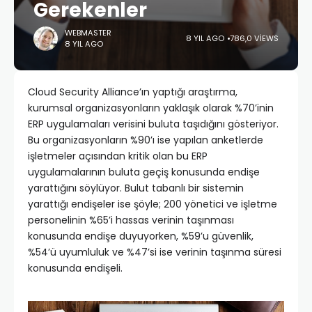
Gerekenler
WEBMASTER
8 YIL AGO
786,0 VIEWS
8 YIL AGO
Cloud Security Alliance’ın yaptığı araştırma,
kurumsal organizasyonların yaklaşık olarak %70’inin
ERP uygulamaları verisini buluta taşıdığını gösteriyor.
Bu organizasyonların %90’ı ise yapılan anketlerde
işletmeler açısından kritik olan bu ERP
uygulamalarının buluta geçiş konusunda endişe
yarattığını söylüyor. Bulut tabanlı bir sistemin
yarattığı endişeler ise şöyle; 200 yönetici ve işletme
personelinin %65’i hassas verinin taşınması
konusunda endişe duyuyorken, %59’u güvenlik,
%54’ü uyumluluk ve %47’si ise verinin taşınma süresi
konusunda endişeli.