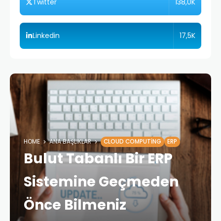
138,0K
Twitter
17,5K
Linkedin
HOME
ANA BAŞLIKLAR
CLOUD COMPUTING
ERP
Bulut Tabanlı Bir ERP
Sistemine Geçmeden
Önce Bilmeniz