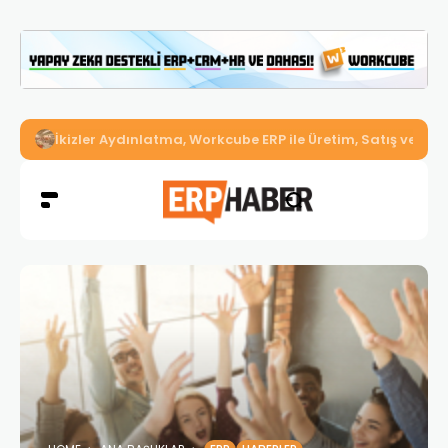
İkizler Aydınlatma, Workcube ERP ile Üretim, Satış ve Mu