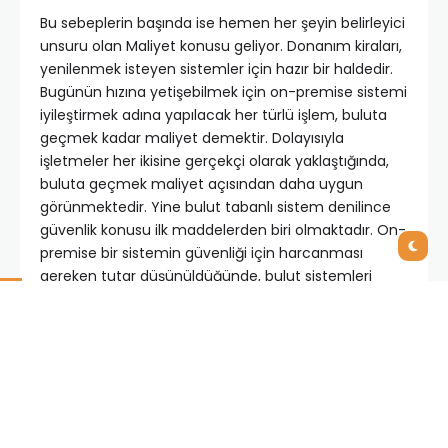
Bu sebeplerin başında ise hemen her şeyin belirleyici
unsuru olan Maliyet konusu geliyor. Donanım kiraları,
yenilenmek isteyen sistemler için hazır bir haldedir.
Bugünün hızına yetişebilmek için on-premise sistemi
iyileştirmek adına yapılacak her türlü işlem, buluta
geçmek kadar maliyet demektir. Dolayısıyla
işletmeler her ikisine gerçekçi olarak yaklaştığında,
buluta geçmek maliyet açısından daha uygun
görünmektedir. Yine bulut tabanlı sistem denilince
güvenlik konusu ilk maddelerden biri olmaktadır. On-
premise bir sistemin güvenliği için harcanması
gereken tutar düşünüldüğünde, bulut sistemleri
işletmeler için daha mantıklı gelmektedir.
Bulut Tabanlı Bir Sisteme
Geçmenin Kendine Has Acısı