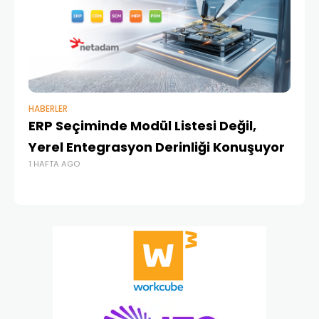
HABERLER
BAŞ
ERP Seçiminde Modül Listesi Değil,
İk
Yerel Entegrasyon Derinliği Konuşuyor
Ür
1 HAFTA AGO
Te
1 A