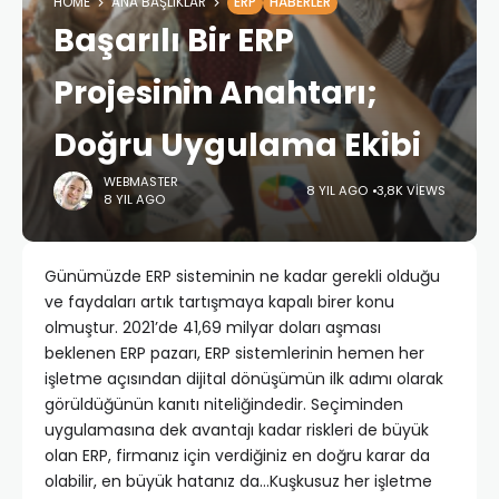
HOME
ANA BAŞLIKLAR
ERP
HABERLER
Başarılı Bir ERP
Projesinin Anahtarı;
Doğru Uygulama Ekibi
WEBMASTER
8 YIL AGO
3,8K VIEWS
8 YIL AGO
Günümüzde ERP sisteminin ne kadar gerekli olduğu
ve faydaları artık tartışmaya kapalı birer konu
olmuştur. 2021’de 41,69 milyar doları aşması
beklenen ERP pazarı, ERP sistemlerinin hemen her
işletme açısından dijital dönüşümün ilk adımı olarak
görüldüğünün kanıtı niteliğindedir. Seçiminden
uygulamasına dek avantajı kadar riskleri de büyük
olan ERP, firmanız için verdiğiniz en doğru karar da
olabilir, en büyük hatanız da…Kuşkusuz her işletme