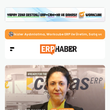
İkizler Aydınlatma, Workcube ERP ile Üretim, Satış ve Mu