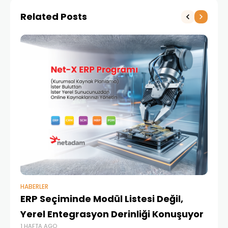
Related Posts
HABERLER
BAŞ
ERP Seçiminde Modül Listesi Değil,
İk
Yerel Entegrasyon Derinliği Konuşuyor
Ür
1 HAFTA AGO