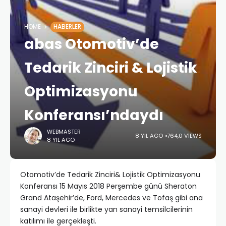
HOME
HABERLER
abas Otomotiv’de
Tedarik Zinciri & Lojistik
Optimizasyonu
Konferansı’ndaydı
WEBMASTER
8 YIL AGO
764,0 VIEWS
8 YIL AGO
Otomotiv’de Tedarik Zinciri& Lojistik Optimizasyonu
Konferansı 15 Mayıs 2018 Perşembe günü Sheraton
Grand Ataşehir’de, Ford, Mercedes ve Tofaş gibi ana
sanayi devleri ile birlikte yan sanayi temsilcilerinin
katılımı ile gerçekleşti.