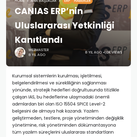
HOME
ANA BAŞLIKLAR
ERP
HABERLER
CANIAS ERP’nin
Uluslararası Yetkinliği
Kanıtlandı
WEBMASTER
8 YIL AGO
1,0K VIEWS
8 YIL AGO
Kurumsal sistemlerin kurulması, işletilmesi,
belgelendirilmesi ve sürekliliğinin sağlanması
yönünde, stratejik hedefleri doğrultusunda titizlikle
çalışan IAS, bu hedeflerine ulaşmadaki önemli
adımlardan biri olan ISO 15504 SPICE Level-2
belgesini de almaya hak kazandı. Yazılım
geliştirmeden, testlere, proje yönetiminden değişiklik
yönetimine, risk yönetiminden dökümantasyona
tüm yazılım süreçlerini uluslararası standartların