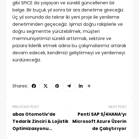
gibi SPICE da yaşayan ve sürekli güncellenen bir
belge. Bir buçuk yıl sonra bir ara denetime gireceğiz.
Üç yıl sonunda da tekrar iki yeni proje ile yenileme
denetiminden geçeceğiz. İşimizi doğru rakiplerle ve
doğru segmentte yürütebilmek, müşteri
memnuniyetimizi sürekli arttırmak, sektöre ve
pazara liderlik etmek adına bu çalışmalarımız artarak
devam edecek, kendimizi geliştirmeyi ve yenilemeyi
sürdüreceğiz.
Shares:
PREVIOUS POST
NEXT POST
abas Otomotiv’de
Penti SAP S/4HANA’yı
Tedarik Zinciri & Lojistik
Microsoft Azure Üzerin
Optimizasyonu
de Çalıştırıyor
Konferansı’ndaydı