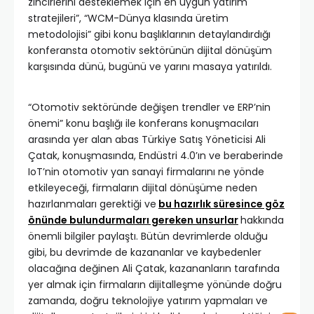
zincirlerini desteklemek için en uygun yatırım
stratejileri”, “WCM-Dünya klasında üretim
metodolojisi” gibi konu başlıklarının detaylandırdığı
konferansta otomotiv sektörünün dijital dönüşüm
karşısında dünü, bugünü ve yarını masaya yatırıldı.
“Otomotiv sektöründe değişen trendler ve ERP’nin
önemi” konu başlığı ile konferans konuşmacıları
arasında yer alan abas Türkiye Satış Yöneticisi Ali
Çatak, konuşmasında, Endüstri 4.0’ın ve beraberinde
IoT’nin otomotiv yan sanayi firmalarını ne yönde
etkileyeceği, firmaların dijital dönüşüme neden
hazırlanmaları gerektiği ve
bu hazırlık süresince göz
önünde bulundurmaları gereken unsurlar
hakkında
önemli bilgiler paylaştı. Bütün devrimlerde olduğu
gibi, bu devrimde de kazananlar ve kaybedenler
olacağına değinen Ali Çatak, kazananların tarafında
yer almak için firmaların dijitalleşme yönünde doğru
zamanda, doğru teknolojiye yatırım yapmaları ve