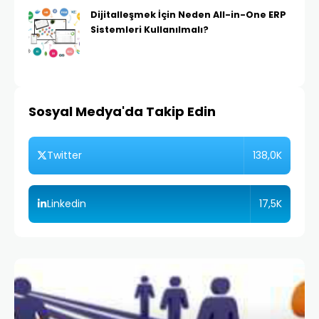
Dijitalleşmek İçin Neden All-in-One ERP
Sistemleri Kullanılmalı?
Sosyal Medya'da Takip Edin
138,0K
Twitter
17,5K
Linkedin