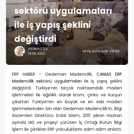
sektörü uygulamaları
ile iş yapış şeklini
değiştirdi
WEBMASTER
14 YIL AGO
1,3K VIEWS
14 YIL AGO
ERP HABER – Dedeman Madencilik,
CANIAS ERP
Madencilik sektörü uygulamaları
ile iş yapış şeklini
değiştirdi. Türkiye’nin birçok noktasındaki maden
işletmeleri ile ağırlıklı olarak krom, çinko ve kurşun
çıkartan Türkiye’nin en büyük ve en eski maden
işletmelerinden biri olan Dedeman Madencilik’in, Bilgi
Sistemleri Direktörü Erdal İslam, 2011 yılının Haziran
ayında IAS ve projeyi yürüten İş Ortağı Bütün Bilgi
İşlem ile çıktıkları ERP yolculuklarını adım adım anlattı.