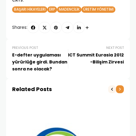
CATS:
BAŞARI HIKAYELERI
ERP
MADENCILIK
ÜRETIM YÖNETIMI
Shares:
PREVIOUS POST
NEXT POST
E-defter uygulaması
ICT Summit Eurasia 2012
yürürlüğe girdi. Bundan
-Bilişim Zirvesi
sonra ne olacak?
Related Posts