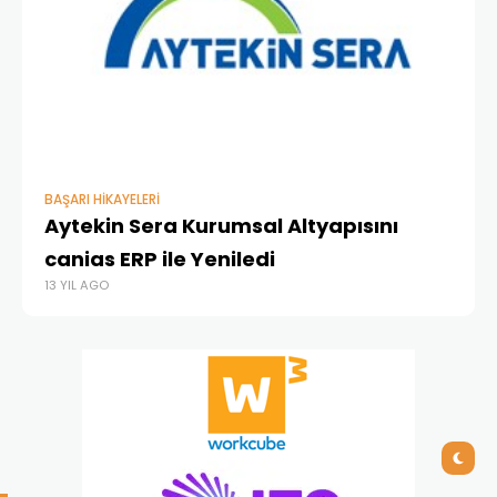
BAŞARI HIKAYELERI
E-
Aytekin Sera Kurumsal Altyapısını
C
canias ERP ile Yeniledi
Ha
13 YIL AGO
13 