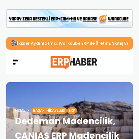
İkizler Aydınlatma, Workcube ERP ile Üretim, Satış ve Mu
HOME
BAŞARI HIKAYELERI
ERP
Dedeman Madencilik,
CANIAS ERP Madencilik