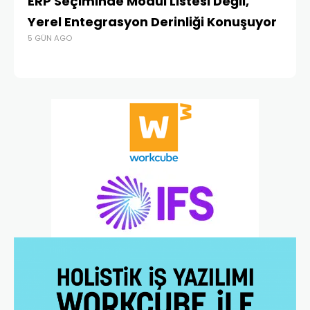
ERP Seçiminde Modül Listesi Değil,
İk
Yerel Entegrasyon Derinliği Konuşuyor
Ür
5 GÜN AGO
Te
4 