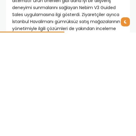
alternatif ürün önerileri gibi daha iyi bir alışveriş
deneyimi sunmalarını sağlayan Nebim V3 Guided
Sales uygulamasına ilgi gösterdi. Ziyaretçiler ayrıca
İstanbul Havalimanı gümrüksüz satış mağazalarının
yönetimiyle ilgili çözümleri de yakından inceleme
fırsatı buldular.
Shares:
PREVIOUS POST
NEXT POST
Eğitim ERP Pazarı
Endüstri 4.0
Büyümeye Devam
Çağında Fark
Ediyor
Yaratanlar WIN EURASIA
IFS Panelinde Buluştu