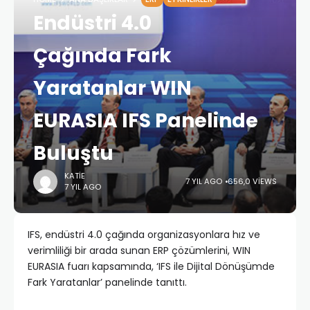
Endüstri 4.0
Çağında Fark
Yaratanlar WIN
EURASIA IFS Panelinde
Buluştu
KATIE
7 YIL AGO
656,0 VIEWS
7 YIL AGO
IFS, endüstri 4.0 çağında organizasyonlara hız ve
verimliliği bir arada sunan ERP çözümlerini, WIN
EURASIA fuarı kapsamında, ‘IFS ile Dijital Dönüşümde
Fark Yaratanlar’ panelinde tanıttı.