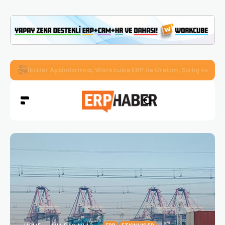
İkizler Aydınlatma, Workcube ERP ile Üretim, Satış ve Mu