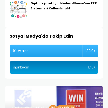
Dijitalleşmek İçin Neden All-in-One ERP
Sistemleri Kullanılmalı?
Sosyal Medya'da Takip Edin
138,0K
Twitter
17,5K
Linkedin
HOME
ANA BAŞLIKLAR
ERP
ETKINLIKLER