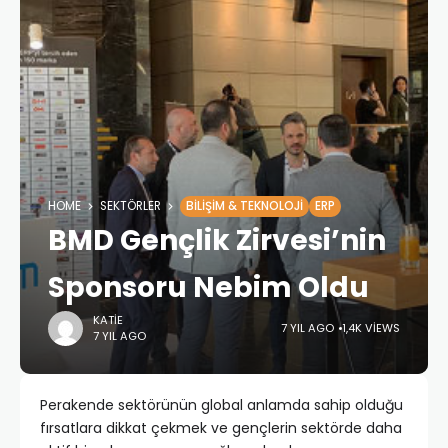
HOME
SEKTÖRLER
BILIŞIM & TEKNOLOJI
ERP
BMD Gençlik Zirvesi’nin
Sponsoru Nebim Oldu
KATIE
7 YIL AGO
1,4K VIEWS
7 YIL AGO
Perakende sektörünün global anlamda sahip olduğu
fırsatlara dikkat çekmek ve gençlerin sektörde daha