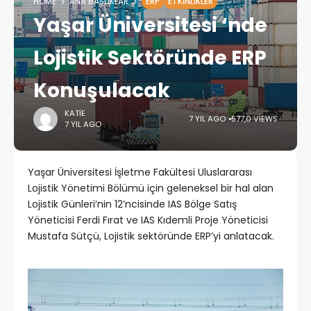
HOME
ANA BAŞLIKLAR
ERP
ETKINLIKLER
Yaşar Üniversitesi ‘nde
Lojistik Sektöründe ERP
Konuşulacak
KATIE
7 YIL AGO
577,0 VIEWS
7 YIL AGO
Yaşar Üniversitesi İşletme Fakültesi Uluslararası
Lojistik Yönetimi Bölümü için geleneksel bir hal alan
Lojistik Günleri’nin 12’ncisinde IAS Bölge Satış
Yöneticisi Ferdi Fırat ve IAS Kıdemli Proje Yöneticisi
Mustafa Sütçü, Lojistik sektöründe ERP’yi anlatacak.