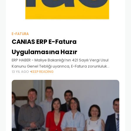
E-FATURA
CANIAS ERP E-Fatura
Uygulamasına Hazır
ERP HABER - Maliye Bakanlığı’nın 421 Sayılı Vergi Usul
Kanunu Genel Tebliği uyarınca, E-Fatura zorunluluk
13 YIL AGO
KEEP READING
kapsamında olan müşterilerimiz için, E-Fatura
uygulamasının CANIAS ERP içinden eksiksiz olarak
kullanılması yönünde gerekli her