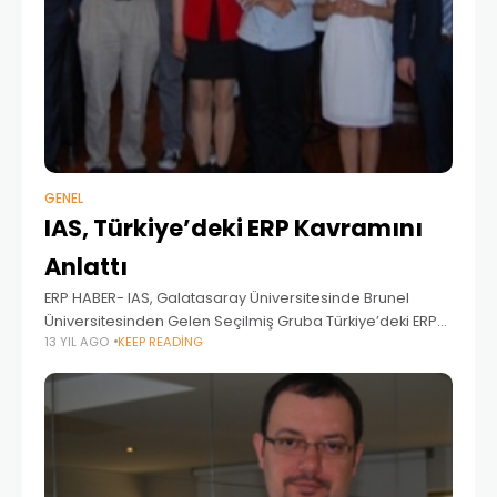
GENEL
IAS, Türkiye’deki ERP Kavramını
Anlattı
ERP HABER- IAS, Galatasaray Üniversitesinde Brunel
Üniversitesinden Gelen Seçilmiş Gruba Türkiye’deki ERP
13 YIL AGO
KEEP READING
Kavramını Anlattı IAS, İngiltere’deki Brunel Üniversitesi ile
Galatasaray Üniversitesi İşletme ve Araştırma Merkezi
arasında yıllardır süren değişim programı