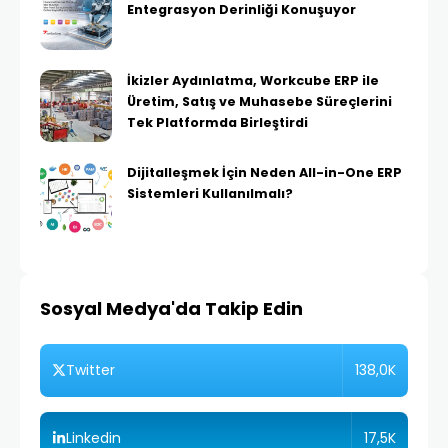
Entegrasyon Derinliği Konuşuyor
İkizler Aydınlatma, Workcube ERP ile
Üretim, Satış ve Muhasebe Süreçlerini
Tek Platformda Birleştirdi
Dijitalleşmek İçin Neden All-in-One ERP
Sistemleri Kullanılmalı?
Sosyal Medya'da Takip Edin
138,0K
Twitter
17,5K
Linkedin