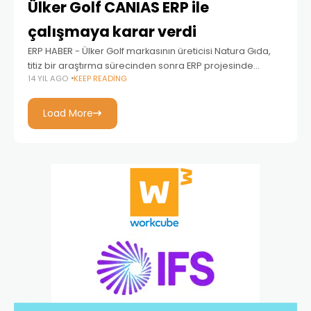
Ülker Golf CANIAS ERP ile
çalışmaya karar verdi
ERP HABER - Ülker Golf markasının üreticisi Natura Gıda,
titiz bir araştırma sürecinden sonra ERP projesinde
14 YIL AGO
KEEP READING
CANIAS ERP ile çalışmaya karar verdi. Proje, Natura
Gıda’nın Bursa’daki fabrikasında ve İstanbul ofisinde
Load More