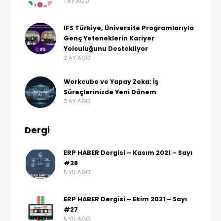
1 AY AGO
IFS Türkiye, Üniversite Programlarıyla
Genç Yeteneklerin Kariyer
Yolculuğunu Destekliyor
2 AY AGO
Workcube ve Yapay Zeka: İş
Süreçlerinizde Yeni Dönem
3 AY AGO
Dergi
ERP HABER Dergisi – Kasım 2021 – Sayı
#28
5 YIL AGO
ERP HABER Dergisi – Ekim 2021 – Sayı
#27
5 YIL AGO