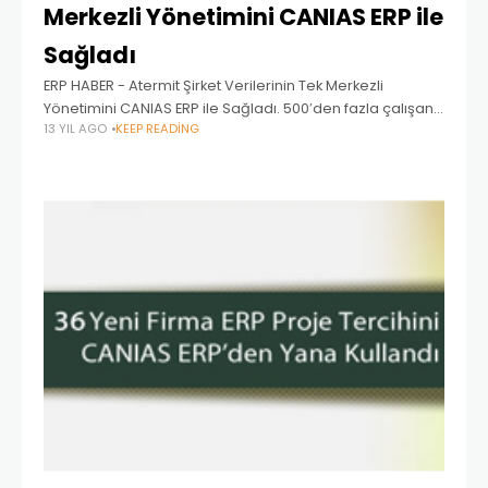
Merkezli Yönetimini CANIAS ERP ile
Sağladı
ERP HABER - Atermit Şirket Verilerinin Tek Merkezli
Yönetimini CANIAS ERP ile Sağladı. 500′den fazla çalışanı
13 YIL AGO
KEEP READING
ile İnşaat ve Otomotiv sektörlerine asbestsiz çimento
esaslı çatı ve cephe kaplama malzemeleri, metal