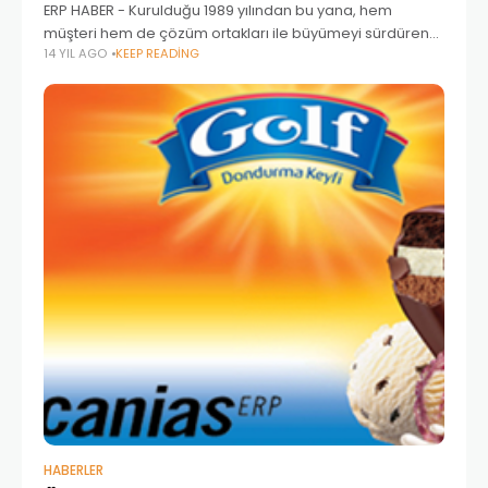
ERP HABER - Kurulduğu 1989 yılından bu yana, hem
müşteri hem de çözüm ortakları ile büyümeyi sürdüren
14 YIL AGO
KEEP READING
IAS, her yıl artan proje sayısı ile yoluna devam ediyor.
2012 yılı hedeflerini
HABERLER