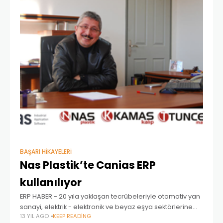
BAŞARI HIKAYELERI
Nas Plastik’te Canias ERP
kullanılıyor
ERP HABER - 20 yıla yaklaşan tecrübeleriyle otomotiv yan
sanayi, elektrik - elektronik ve beyaz eşya sektörlerine
13 YIL AGO
KEEP READING
hizmet veren Nas Plastik’in Genel Müdürü Seyhan