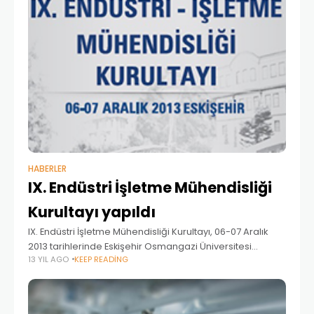
HABERLER
IX. Endüstri İşletme Mühendisliği
Kurultayı yapıldı
IX. Endüstri İşletme Mühendisliği Kurultayı, 06-07 Aralık
2013 tarihlerinde Eskişehir Osmangazi Üniversitesi
13 YIL AGO
KEEP READING
Kongre ve Kültür Merkezi’nde gerçekleştirildi. Endüstri
İşletme Mühendisliği Kurultayı Temel amacı, tüm
Endüstri-İşletme Mühendisleri ile halen öğrenci