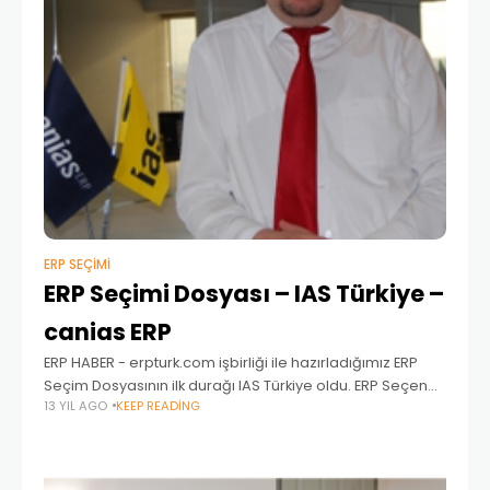
ERP SEÇIMI
ERP Seçimi Dosyası – IAS Türkiye –
canias ERP
ERP HABER - erpturk.com işbirliği ile hazırladığımız ERP
Seçim Dosyasının ilk durağı IAS Türkiye oldu. ERP Seçen
13 YIL AGO
KEEP READING
bir firmanın IAS Türkiye ve Canias ERP ile ilgili tüm bilmek
istediklerini IAS