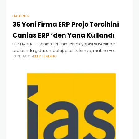
HABERLER
36 Yeni Firma ERP Proje Tercihini
Canias ERP ’den Yana Kullandı
ERP HABER - Canias ERP 'nin esnek yapısı sayesinde
aralarında gıda, ambalaj, plastik, kimya, makine ve
13 YIL AGO
KEEP READING
hizmet sektörlerinden birçok firmanın da bulunduğu yeni
projeler hakkında ve Türkiye’deki ERP sektörüne dair