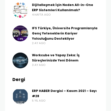
Dijitalleşmek İçin Neden All-in-One
ERP Sistemleri Kullanılmalı?
4 HAFTA AGO
IFS Türkiye, Üniversite Programlarıyla
Genç Yeteneklerin Kariyer
Yolculuğunu Destekliyor
2 AY AGO
Workcube ve Yapay Zeka: İş
Süreçlerinizde Yeni Dönem
3 AY AGO
Dergi
ERP HABER Dergisi – Kasım 2021 – Sayı
#28
5 YIL AGO