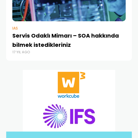
IAS
ERP
Servis Odaklı Mimarı – SOA hakkında
Sü
bilmek istedikleriniz
ra
17 YIL AGO
17 