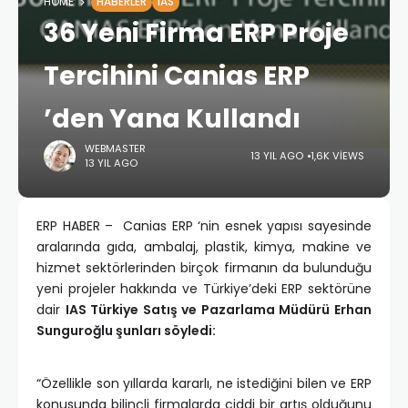
HOME
HABERLER
IAS
36 Yeni Firma ERP Proje
Tercihini Canias ERP
’den Yana Kullandı
WEBMASTER
13 YIL AGO
1,6K VIEWS
13 YIL AGO
ERP HABER – Canias ERP ‘nin esnek yapısı sayesinde
aralarında gıda, ambalaj, plastik, kimya, makine ve
hizmet sektörlerinden birçok firmanın da bulunduğu
yeni projeler hakkında ve Türkiye’deki ERP sektörüne
dair
IAS Türkiye Satış ve Pazarlama Müdürü Erhan
Sunguroğlu şunları söyledi:
“Özellikle son yıllarda kararlı, ne istediğini bilen ve ERP
konusunda bilinçli firmalarda ciddi bir artış olduğunu