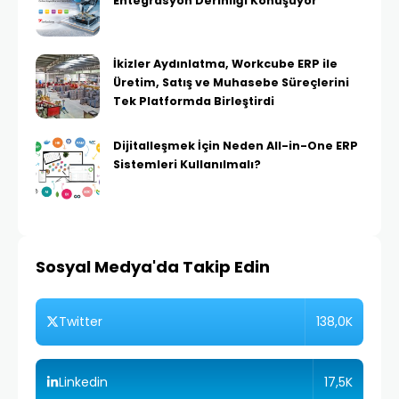
Entegrasyon Derinliği Konuşuyor
İkizler Aydınlatma, Workcube ERP ile
Üretim, Satış ve Muhasebe Süreçlerini
Tek Platformda Birleştirdi
Dijitalleşmek İçin Neden All-in-One ERP
Sistemleri Kullanılmalı?
Sosyal Medya'da Takip Edin
138,0K
Twitter
17,5K
Linkedin