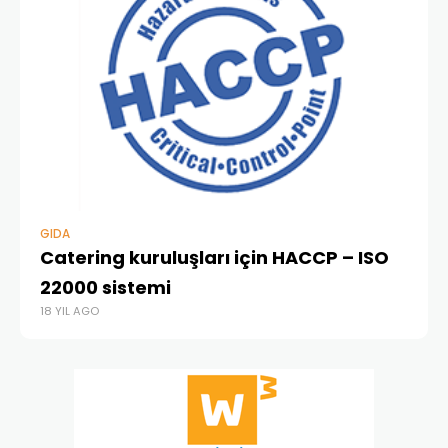
GIDA
GE
Catering kuruluşları için HACCP – ISO
IA
22000 sistemi
20
18 YIL AGO
15 