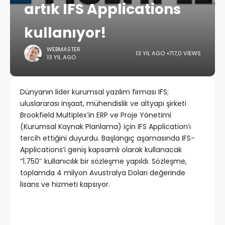
artık IFS Applications
kullanıyor!
WEBMASTER
13 YIL AGO
717,0 VIEWS
13 YIL AGO
Dünyanın lider kurumsal yazılım firması IFS;
uluslararası inşaat, mühendislik ve altyapı şirketi
Brookfield Multiplex’in ERP ve Proje Yönetimi
(Kurumsal Kaynak Planlama) için IFS Application’ı
tercih ettiğini duyurdu. Başlangıç aşamasında IFS-
Applications’i geniş kapsamlı olarak kullanacak
“1.750″ kullanıcılık bir sözleşme yapıldı. Sözleşme,
toplamda 4 milyon Avustralya Doları değerinde
lisans ve hizmeti kapsıyor.