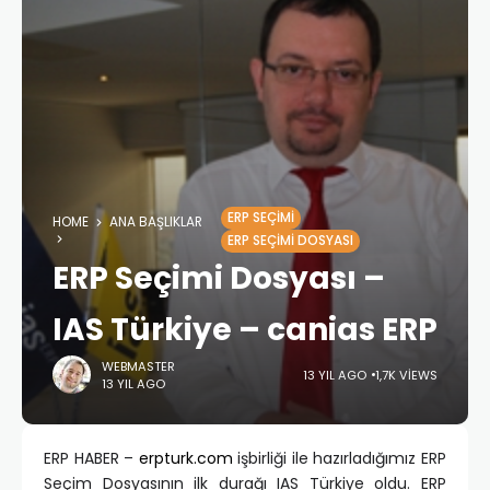
ERP SEÇIMI
HOME
ANA BAŞLIKLAR
ERP SEÇIMI DOSYASI
ERP Seçimi Dosyası –
IAS Türkiye – canias ERP
WEBMASTER
13 YIL AGO
1,7K VIEWS
13 YIL AGO
ERP HABER –
erpturk.com
işbirliği ile hazırladığımız ERP
Seçim Dosyasının ilk durağı IAS Türkiye oldu. ERP