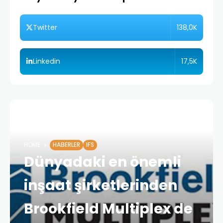
138,0K
Twitter
17,5K
Linkedin
HOME
HABERLER
IFS
Dünyadaki en önemli
inşaat şirketlerinden
Brookfield Multiplex de