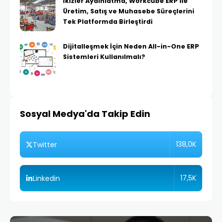
İkizler Aydınlatma, Workcube ERP ile
Üretim, Satış ve Muhasebe Süreçlerini
Tek Platformda Birleştirdi
Dijitalleşmek İçin Neden All-in-One ERP
Sistemleri Kullanılmalı?
Sosyal Medya'da Takip Edin
138,0K
Twitter
17,5K
Linkedin