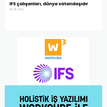
IFS çalışanları, dünya vatandaşıdır
G
16 YIL AGO
18 