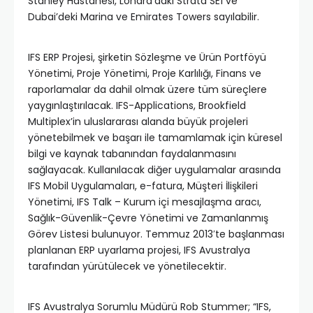
Stanley Hastanesi, Londra’daki Strata SE1 ve
Dubai’deki Marina ve Emirates Towers sayılabilir.
IFS ERP Projesi, şirketin Sözleşme ve Ürün Portföyü
Yönetimi, Proje Yönetimi, Proje Karlılığı, Finans ve
raporlamalar da dahil olmak üzere tüm süreçlere
yaygınlaştırılacak. IFS-Applications, Brookfield
Multiplex’in uluslararası alanda büyük projeleri
yönetebilmek ve başarı ile tamamlamak için küresel
bilgi ve kaynak tabanından faydalanmasını
sağlayacak. Kullanılacak diğer uygulamalar arasında
IFS Mobil Uygulamaları, e-fatura, Müşteri İlişkileri
Yönetimi, IFS Talk – Kurum içi mesajlaşma aracı,
Sağlık-Güvenlik-Çevre Yönetimi ve Zamanlanmış
Görev Listesi bulunuyor. Temmuz 2013′te başlanması
planlanan ERP uyarlama projesi, IFS Avustralya
tarafından yürütülecek ve yönetilecektir.
IFS Avustralya Sorumlu Müdürü Rob Stummer; “IFS,