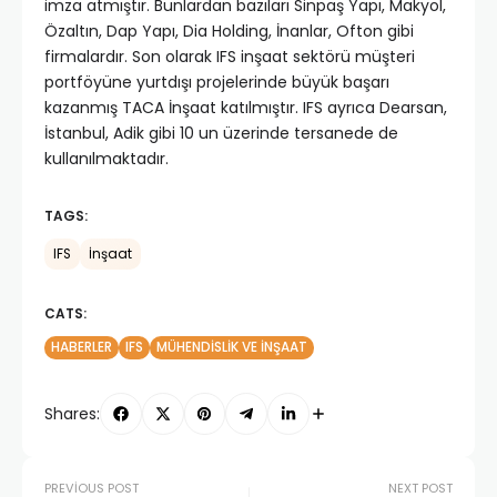
imza atmıştır. Bunlardan bazıları Sinpaş Yapı, Makyol,
Özaltın, Dap Yapı, Dia Holding, İnanlar, Ofton gibi
firmalardır. Son olarak IFS inşaat sektörü müşteri
portföyüne yurtdışı projelerinde büyük başarı
kazanmış TACA İnşaat katılmıştır. IFS ayrıca Dearsan,
İstanbul, Adik gibi 10 un üzerinde tersanede de
kullanılmaktadır.
TAGS:
IFS
İnşaat
CATS:
HABERLER
IFS
MÜHENDISLIK VE İNŞAAT
Shares:
PREVIOUS POST
NEXT POST