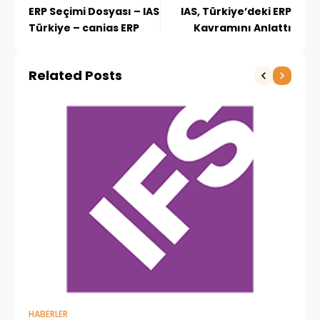
ERP Seçimi Dosyası – IAS
IAS, Türkiye’deki ERP
Türkiye – canias ERP
Kavramını Anlattı
Related Posts
HABERLER
GE