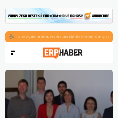
İkizler Aydınlatma, Workcube ERP ile Üretim, Satış ve Mu