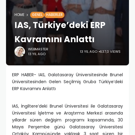
HOME
GENEL
HABERLER
IAS, Türkiye’deki ERP
Kavramını Anlattı
WEBMASTER
13 YIL AGO
637,0 VIEWS
13 YIL AGO
ERP HABER- IAS, Galatasaray Üniversitesinde Brunel
Üniversitesinden Gelen Seçilmiş Gruba Türkiye’deki
ERP Kavramını Anlattı
IAS, İngiltere’deki Brunel Üniversitesi ile Galatasaray
Üniversitesi İşletme ve Araştırma Merkezi arasında
yıllardır süren değişim programı kapsamında, 30
Mayıs Perşembe günü Galatasaray Üniversitesi
Ortaköy Kampüsünde yaklaşık 3 saat süren bir