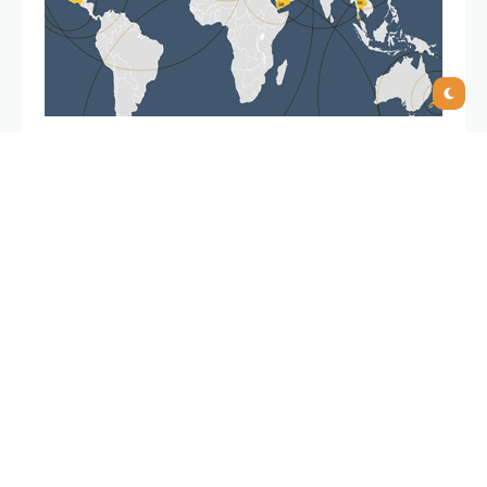
ERP HABER: IAS’ın ürettiği ERP
çözümleri CANIAS ERP
hakkında bilgi verebilir
misiniz?
Erhan Sunguroğlu:
CANIAS ERP yazılımı bütünleşik,
sektör bağımsız, farklı yapılardaki firmalara uygun,
açık kaynak kodlu ve uzun yılların tecrübesi ile
geliştirilen, kapsamlı ve dünya ölçeğinde bir
kurumsal kaynak planlama çözümüdür. Firmaların iş