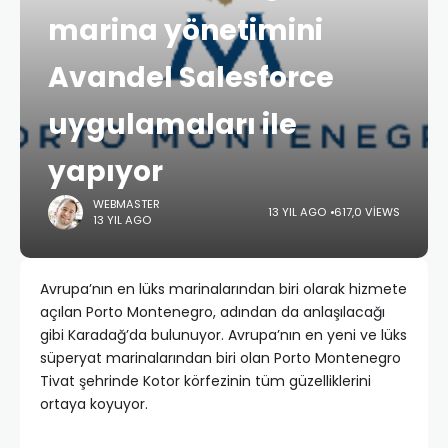
marina yönetimini
Avandel Salesforce
uygulamaları ile
yapıyor
WEBMASTER
13 YIL AGO
617,0 VIEWS
13 YIL AGO
Avrupa’nın en lüks marinalarından biri olarak hizmete
açılan Porto Montenegro, adından da anlaşılacağı
gibi Karadağ’da bulunuyor. Avrupa’nın en yeni ve lüks
süperyat marinalarından biri olan Porto Montenegro
Tivat şehrinde Kotor körfezinin tüm güzelliklerini
ortaya koyuyor.