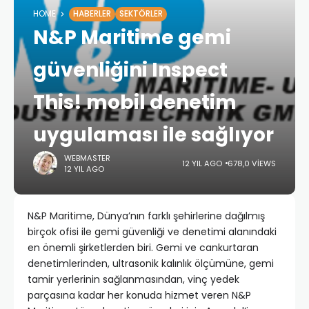
HOME
HABERLER
SEKTÖRLER
N&P Maritime gemi
güvenliğini Inspect
This! mobil denetim
uygulaması ile sağlıyor
WEBMASTER
12 YIL AGO
678,0 VIEWS
12 YIL AGO
N&P Maritime, Dünya’nın farklı şehirlerine dağılmış
birçok ofisi ile gemi güvenliği ve denetimi alanındaki
en önemli şirketlerden biri. Gemi ve cankurtaran
denetimlerinden, ultrasonik kalınlık ölçümüne, gemi
tamir yerlerinin sağlanmasından, vinç yedek
parçasına kadar her konuda hizmet veren N&P