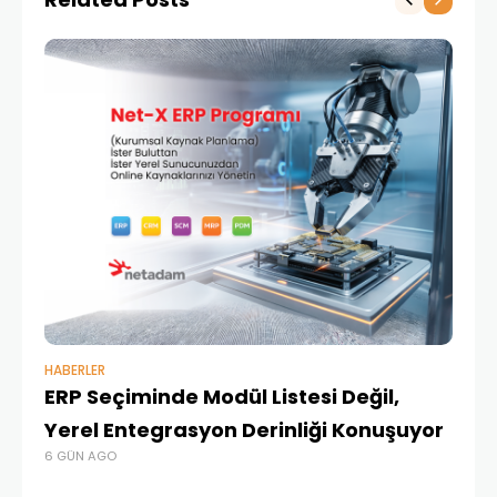
HABERLER
BAŞ
ERP Seçiminde Modül Listesi Değil,
İk
Yerel Entegrasyon Derinliği Konuşuyor
Ür
6 GÜN AGO
Te
1 A