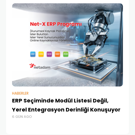
HABERLER
BAŞ
ERP Seçiminde Modül Listesi Değil,
İk
Yerel Entegrasyon Derinliği Konuşuyor
Ür
6 GÜN AGO
Te
1 A