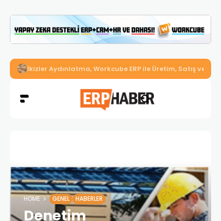
İkizler Aydınlatma, Workcube ERP ile Üretim, Satış ve Mu
HOME
GENEL
HABERLER
Denetim