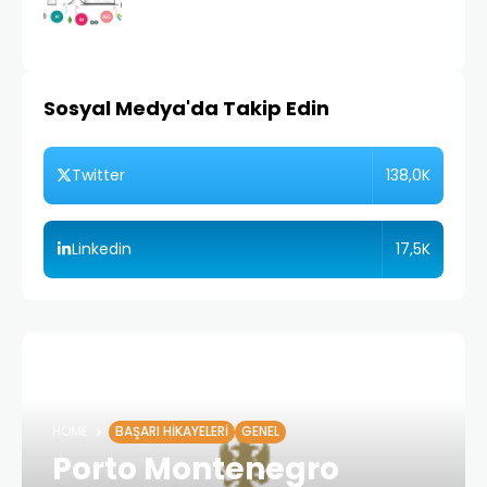
Sosyal Medya'da Takip Edin
138,0K
Twitter
17,5K
Linkedin
HOME
BAŞARI HIKAYELERI
GENEL
Porto Montenegro