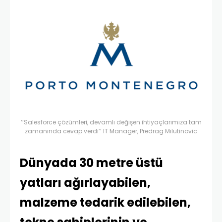
‘’Salesforce çözümleri, devamlı değişen ihtiyaçlarımıza tam
zamanında cevap verdi’’ IT Manager, Predrag Mılutinovic
Dünyada 30 metre üstü
yatları ağırlayabilen,
malzeme tedarik edilebilen,