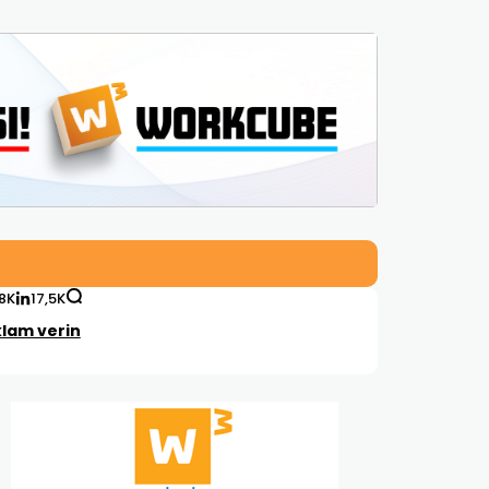
,8K
17,5K
lam verin