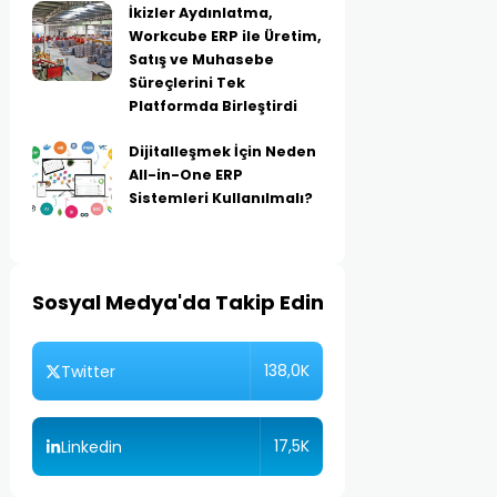
İkizler Aydınlatma,
Workcube ERP ile Üretim,
Satış ve Muhasebe
Süreçlerini Tek
Platformda Birleştirdi
Dijitalleşmek İçin Neden
All-in-One ERP
Sistemleri Kullanılmalı?
Sosyal Medya'da Takip Edin
138,0K
Twitter
17,5K
Linkedin