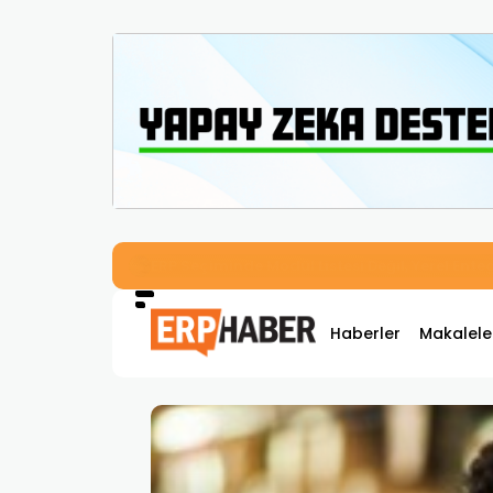
İkizler Aydınlatma, Workcube ERP ile Üretim,
Haberler
Makalele