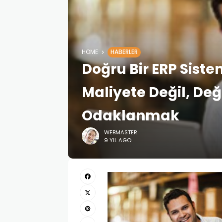
HOME
HABERLER
Doğru Bir ERP Sist
Maliyete Değil, D
Odaklanmak
WEBMASTER
9 YIL AGO