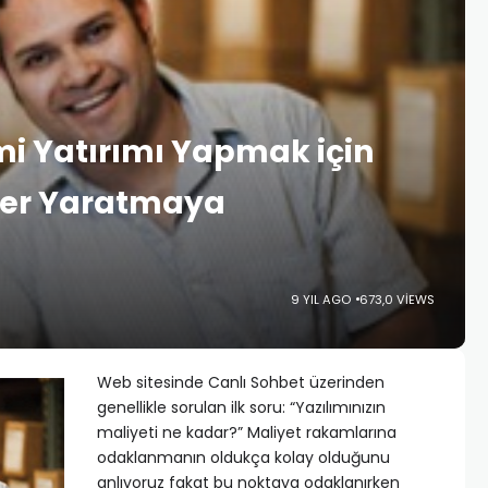
emi Yatırımı Yapmak için
eğer Yaratmaya
9 YIL AGO
673,0 VIEWS
Web sitesinde Canlı Sohbet üzerinden
genellikle sorulan ilk soru: “Yazılımınızın
maliyeti ne kadar?” Maliyet rakamlarına
odaklanmanın oldukça kolay olduğunu
anlıyoruz fakat bu noktaya odaklanırken