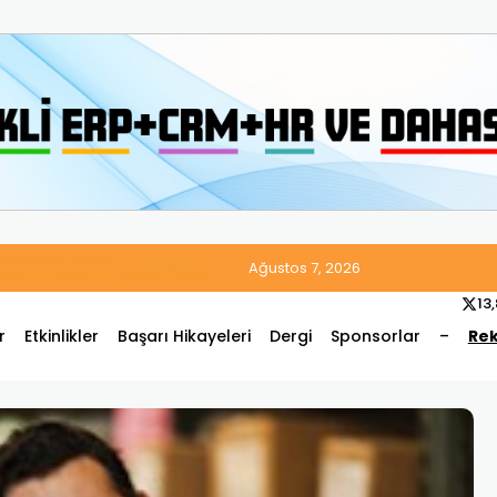
 Satış ve Muhasebe Süreçlerini Tek Platformda Birleştirdi
Ağustos 7, 2026
13
r
Etkinlikler
Başarı Hikayeleri
Dergi
Sponsorlar
–
Rek