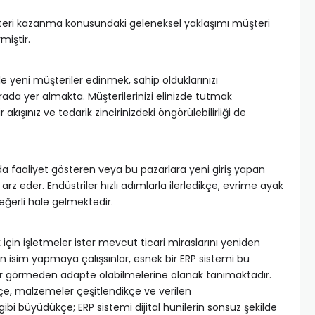
şteri kazanma konusundaki geleneksel yaklaşımı müşteri
iştir.
le yeni müşteriler edinmek, sahip olduklarınızı
ada yer almakta. Müşterilerinizi elinizde tutmak
kışınız ve tedarik zincirinizdeki öngörülebilirliği de
a faaliyet gösteren veya bu pazarlara yeni giriş yapan
rz eder. Endüstriler hızlı adımlarla ilerledikçe, evrime ayak
ğerli hale gelmektedir.
in işletmeler ister mevcut ticari miraslarını yeniden
in isim yapmaya çalışsınlar, esnek bir ERP sistemi bu
arar görmeden adapte olabilmelerine olanak tanımaktadır.
çe, malzemeler çeşitlendikçe ve verilen
gibi büyüdükçe; ERP sistemi dijital hunilerin sonsuz şekilde