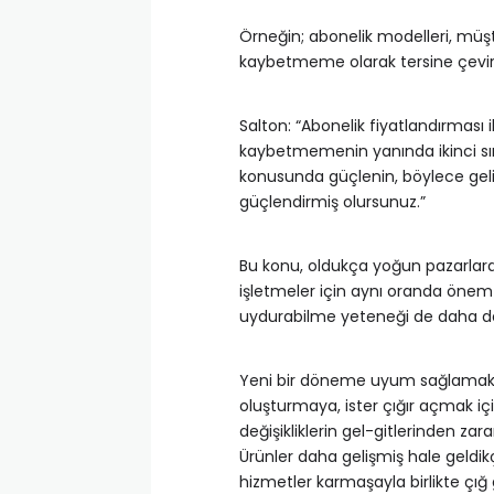
Örneğin; abonelik modelleri, mü
kaybetmeme olarak tersine çevirm
Salton: “Abonelik fiyatlandırması i
kaybetmemenin yanında ikinci sır
konusunda güçlenin, böylece gelir a
güçlendirmiş olursunuz.”
Bu konu, oldukça yoğun pazarlard
işletmeler için aynı oranda önem a
uydurabilme yeteneği de daha de
Yeni bir döneme uyum sağlamak iç
oluşturmaya, ister çığır açmak iç
değişikliklerin gel-gitlerinden z
Ürünler daha gelişmiş hale geldik
hizmetler karmaşayla birlikte çığ 