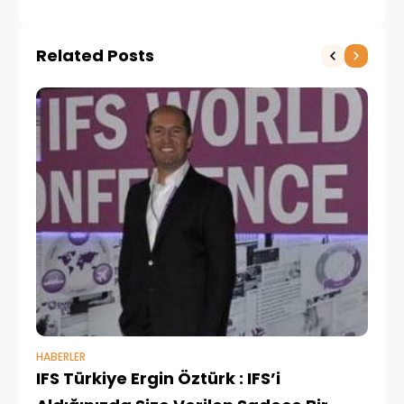
Related Posts
HABERLER
BAŞ
IFS Türkiye Ergin Öztürk : IFS’i
Ay