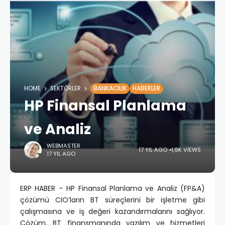
HOME
SEKTÖRLER
BANKACILIK
HABERLER
HP Finansal Planlama
ve Analiz
WEBMASTER
17 YIL AGO
1,9K VIEWS
17 YIL AGO
ERP HABER – HP Finansal Planlama ve Analiz (FP&A)
çözümü CIO’ların BT süreçlerini bir işletme gibi
çalışmasına ve iş değeri kazandırmalarını sağlıyor.
Çözüm, BT finansmanında yazılım ve hizmetleri