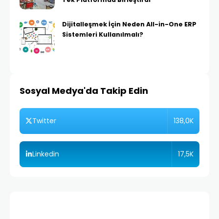
Dijitalleşmek İçin Neden All-in-One ERP
Sistemleri Kullanılmalı?
Sosyal Medya'da Takip Edin
138,0K
Twitter
17,5K
Linkedin