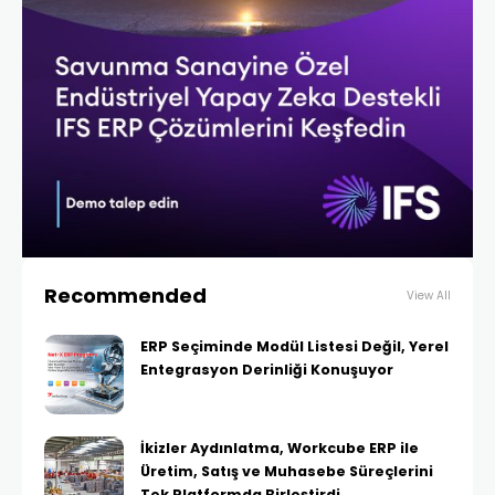
Recommended
View All
ERP Seçiminde Modül Listesi Değil, Yerel
Entegrasyon Derinliği Konuşuyor
İkizler Aydınlatma, Workcube ERP ile
Üretim, Satış ve Muhasebe Süreçlerini
Tek Platformda Birleştirdi