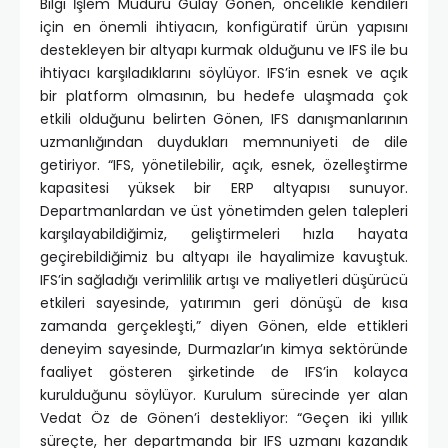
Bilgi İşlem Müdürü Gülay Gönen, öncelikle kendileri
için en önemli ihtiyacın, konfigüratif ürün yapısını
destekleyen bir altyapı kurmak olduğunu ve IFS ile bu
ihtiyacı karşıladıklarını söylüyor. IFS’in esnek ve açık
bir platform olmasının, bu hedefe ulaşmada çok
etkili olduğunu belirten Gönen, IFS danışmanlarının
uzmanlığından duydukları memnuniyeti de dile
getiriyor. “IFS, yönetilebilir, açık, esnek, özelleştirme
kapasitesi yüksek bir ERP altyapısı sunuyor.
Departmanlardan ve üst yönetimden gelen talepleri
karşılayabildiğimiz, geliştirmeleri hızla hayata
geçirebildiğimiz bu altyapı ile hayalimize kavuştuk.
IFS’in sağladığı verimlilik artışı ve maliyetleri düşürücü
etkileri sayesinde, yatırımın geri dönüşü de kısa
zamanda gerçekleşti,” diyen Gönen, elde ettikleri
deneyim sayesinde, Durmazlar’ın kimya sektöründe
faaliyet gösteren şirketinde de IFS’in kolayca
kurulduğunu söylüyor. Kurulum sürecinde yer alan
Vedat Öz de Gönen’i destekliyor: “Geçen iki yıllık
süreçte, her departmanda bir IFS uzmanı kazandık