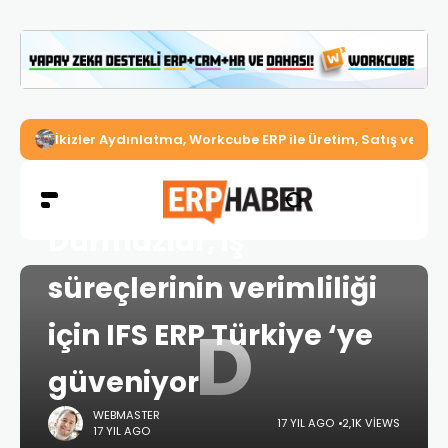
İkizler Aydınlatma, Workcube ERP ile Üretim, Satış ve Mu
HOME
BAŞARI HIKAYELERI
ERP
Durmazlar, iş
süreçlerinin verimliliği
D
için IFS ERP Türkiye ‘ye
güveniyor
WEBMASTER
17 YIL AGO
2,1K VIEWS
17 YIL AGO