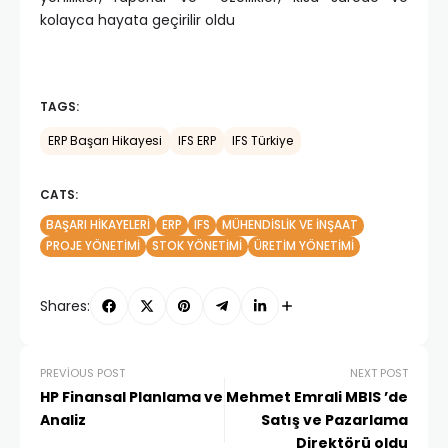
kolayca hayata geçirilir oldu
TAGS:
ERP Başarı Hikayesi
IFS ERP
IFS Türkiye
CATS:
BAŞARI HIKAYELERI
ERP
IFS
MÜHENDISLIK VE İNŞAAT
PROJE YÖNETIMI
STOK YÖNETIMI
ÜRETIM YÖNETIMI
Shares:
PREVIOUS POST
NEXT POST
HP Finansal Planlama ve
Mehmet Emrali MBIS ’de
Analiz
Satış ve Pazarlama
Direktörü oldu