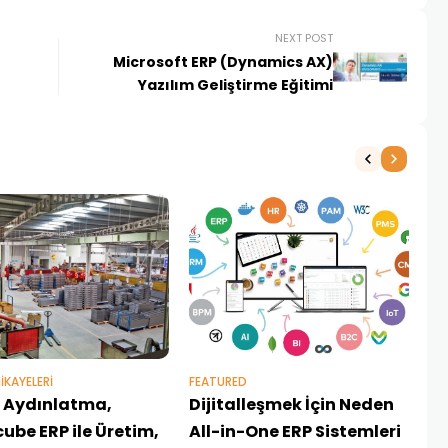
NEXT POST
Microsoft ERP (Dynamics AX)
Yazılım Geliştirme Eğitimi
NE
1 
IKAYELERI
FEATURED
er Aydınlatma,
Dijitalleşmek İçin Neden
ube ERP ile Üretim,
All-in-One ERP Sistemleri