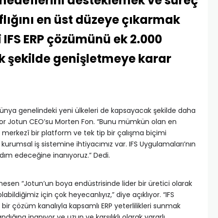
hedeflerini desteklemek ve süreç
aflığını en üst düzeye çıkarmak
î IFS ERP çözümünü ek 2.000
ek şekilde genişletmeye karar
a, dünya genelindeki yeni ülkeleri de kapsayacak şekilde daha
yor Jotun CEO’su Morten Fon. “Bunu mümkün olan en
 merkezî bir platform ve tek tip bir çalışma biçimi
r kurumsal iş sistemine ihtiyacımız var. IFS Uygulamaları’nın
ım edeceğine inanıyoruz.” Dedi.
esen “Jotun’un boya endüstrisinde lider bir üretici olarak
ildiğimiz için çok heyecanlıyız,” diye açıklıyor. “IFS
 bir çözüm kanalıyla kapsamlı ERP yeterlilikleri sunmak
ğına inanıyor ve uzun ve karşılıklı olarak yararlı