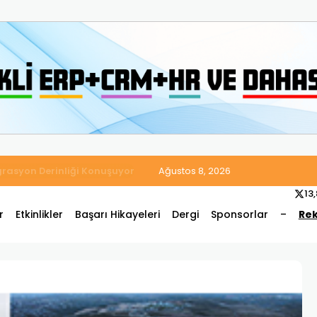
 Satış ve Muhasebe Süreçlerini Tek Platformda Birleştirdi
Ağustos 8, 2026
13
r
Etkinlikler
Başarı Hikayeleri
Dergi
Sponsorlar
–
Rek