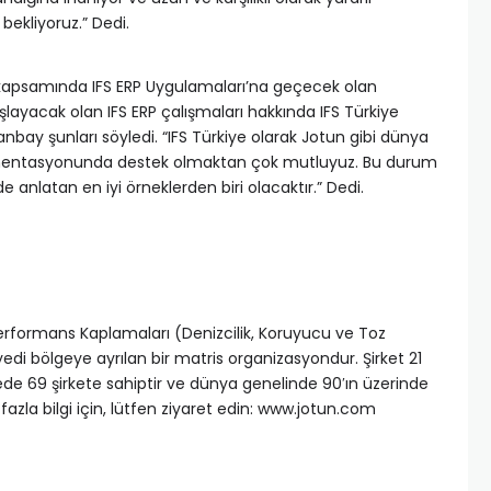
 bekliyoruz.” Dedi.
kapsamında IFS ERP Uygulamaları’na geçecek olan
şlayacak olan IFS ERP çalışmaları hakkında IFS Türkiye
bay şunları söyledi. “IFS Türkiye olarak Jotun gibi dünya
ementasyonunda destek olmaktan çok mutluyuz. Bu durum
 anlatan en iyi örneklerden biri olacaktır.” Dedi.
rformans Kaplamaları (Denizcilik, Koruyucu ve Toz
di bölgeye ayrılan bir matris organizasyondur. Şirket 21
ede 69 şirkete sahiptir ve dünya genelinde 90′ın üzerinde
azla bilgi için, lütfen ziyaret edin: www.jotun.com