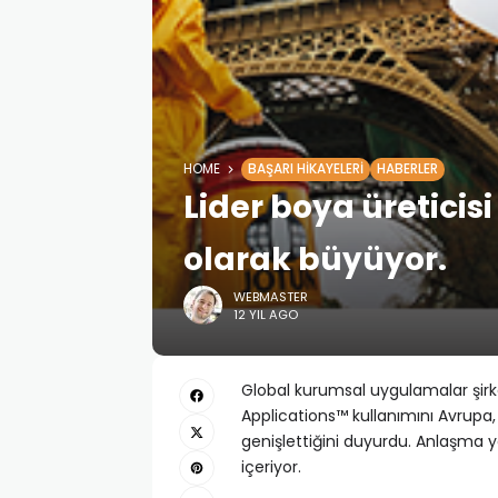
HOME
BAŞARI HIKAYELERI
HABERLER
Lider boya üreticisi
olarak büyüyor.
WEBMASTER
12 YIL AGO
Global kurumsal uygulamalar şirke
Applications™ kullanımını Avrupa,
genişlettiğini duyurdu. Anlaşma y
içeriyor.