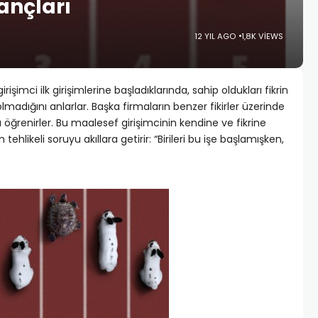
ançları
12 YIL AGO
1,8K VIEWS
irişimci ilk girişimlerine başladıklarında, sahip oldukları fikrin
lmadığını anlarlar. Başka firmaların benzer fikirler üzerinde
ı öğrenirler. Bu maalesef girişimcinin kendine ve fikrine
n tehlikeli soruyu akıllara getirir: “Birileri bu işe başlamışken,