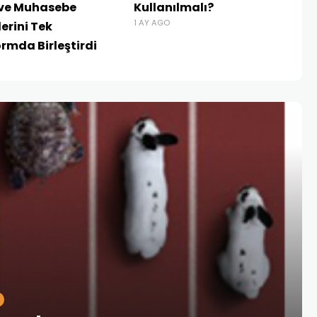
 ve Muhasebe
Kullanılmalı?
1 AY AGO
erini Tek
ormda Birleştirdi