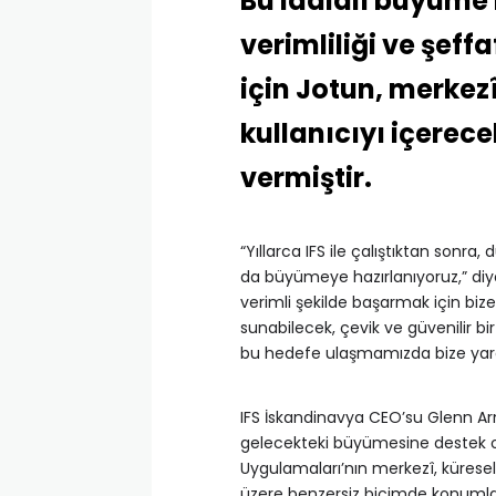
Bu iddialı büyüme 
verimliliği ve şeff
için Jotun, merkez
kullanıcıyı içerec
vermiştir.
“Yıllarca IFS ile çalıştıktan sonr
da büyümeye hazırlanıyoruz,” di
verimli şekilde başarmak için bize
sunabilecek, çevik ve güvenilir bi
bu hedefe ulaşmamızda bize yard
IFS İskandinavya CEO’su Glenn Arn
gelecekteki büyümesine destek olab
Uygulamaları’nın merkezî, küresel
üzere benzersiz biçimde konumlandı