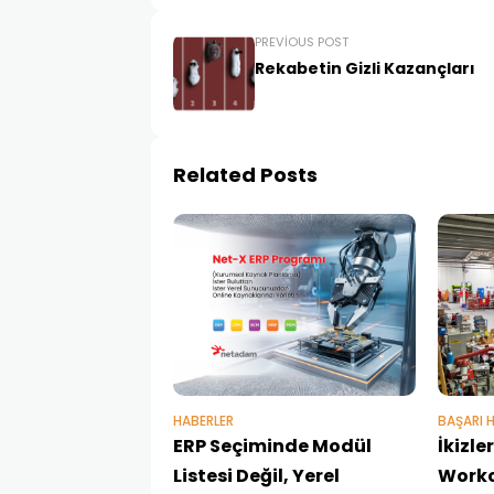
PREVIOUS POST
Rekabetin Gizli Kazançları
Related Posts
HABERLER
BAŞARI H
ERP Seçiminde Modül
İkizl
Listesi Değil, Yerel
Workc