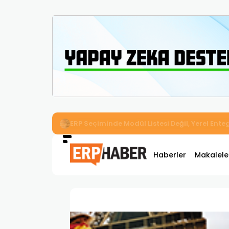
İkizler Aydınlatma, Workcube ERP ile Üretim,
Haberler
Makalele