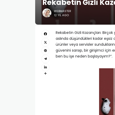
Rekabetin Gizli Kaz
WEBMASTER
12 YIL AGO
Rekabetin Gizli Kazançları: Birçok g
aslında düşündükleri kadar eşsiz o
ürünler veya servisler sundukların
güvenini sarsıp, bir girişimci için e
ben bu işe neden başlayayım?”.