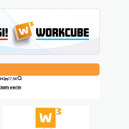
,8K
17,5K
lam verin