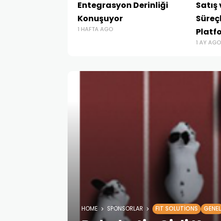
Entegrasyon Derinliği
Satış
Konuşuyor
Süreçl
1 HAFTA AGO
Platf
1 AY AGO
HOME
SPONSORLAR
FIT SOLUTIONS
GENEL