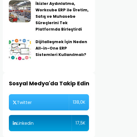
İkizler Aydınlatma,
Workcube ERP ile Üretim,
Satış ve Muhasebe
Süreçlerini Tek
Platformda Birleştirdi
Dijitalleşmek İçin Neden
All-in-One ERP
Sistemleri Kullanılmalı?
Sosyal Medya'da Takip Edin
138,0K
Twitter
17,5K
Linkedin