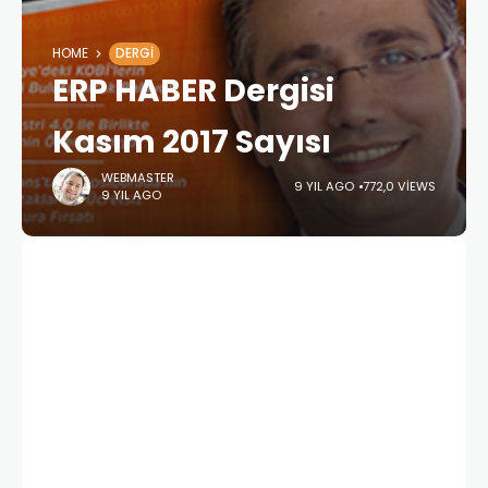
HOME
DERGI
ERP HABER Dergisi
Kasım 2017 Sayısı
WEBMASTER
9 YIL AGO
772,0 VIEWS
9 YIL AGO