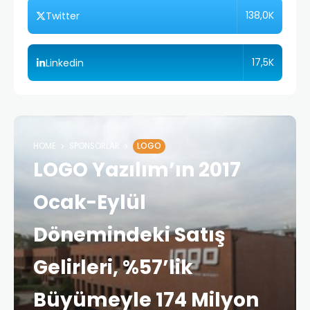
138,0K
Twitter
17,5K
Linkedin
HOME
SPONSORLAR
LOGO
LOGO Yazılım’ın 2017
Ocak-Eylül
Dönemindeki Satış
Gelirleri, %57’lik
Büyümeyle 174 Milyon