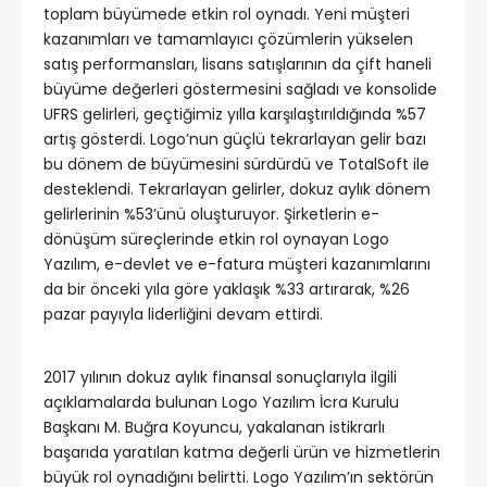
toplam büyümede etkin rol oynadı. Yeni müşteri
kazanımları ve tamamlayıcı çözümlerin yükselen
satış performansları, lisans satışlarının da çift haneli
büyüme değerleri göstermesini sağladı ve konsolide
UFRS gelirleri, geçtiğimiz yılla karşılaştırıldığında %57
artış gösterdi. Logo’nun güçlü tekrarlayan gelir bazı
bu dönem de büyümesini sürdürdü ve TotalSoft ile
desteklendi. Tekrarlayan gelirler, dokuz aylık dönem
gelirlerinin %53’ünü oluşturuyor. Şirketlerin e-
dönüşüm süreçlerinde etkin rol oynayan Logo
Yazılım, e-devlet ve e-fatura müşteri kazanımlarını
da bir önceki yıla göre yaklaşık %33 artırarak, %26
pazar payıyla liderliğini devam ettirdi.
2017 yılının dokuz aylık finansal sonuçlarıyla ilgili
açıklamalarda bulunan Logo Yazılım İcra Kurulu
Başkanı M. Buğra Koyuncu, yakalanan istikrarlı
başarıda yaratılan katma değerli ürün ve hizmetlerin
büyük rol oynadığını belirtti. Logo Yazılım’ın sektörün