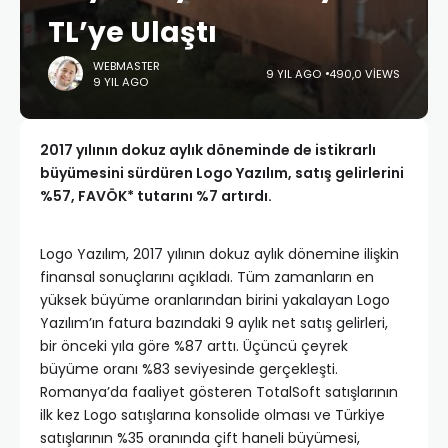
TL’ye Ulaştı
WEBMASTER
9 YIL AGO
490,0 VIEWS
9 YIL AGO
2017 yılının dokuz aylık döneminde de istikrarlı
büyümesini sürdüren Logo Yazılım, satış gelirlerini
%57, FAVÖK* tutarını %7 artırdı.
Logo Yazılım, 2017 yılının dokuz aylık dönemine ilişkin
finansal sonuçlarını açıkladı. Tüm zamanların en
yüksek büyüme oranlarından birini yakalayan Logo
Yazılım’ın fatura bazındaki 9 aylık net satış gelirleri,
bir önceki yıla göre %87 arttı. Üçüncü çeyrek
büyüme oranı %83 seviyesinde gerçekleşti.
Romanya’da faaliyet gösteren TotalSoft satışlarının
ilk kez Logo satışlarına konsolide olması ve Türkiye
satışlarının %35 oranında çift haneli büyümesi,