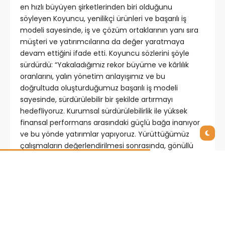
en hızlı büyüyen şirketlerinden biri olduğunu
söyleyen Koyuncu, yenilikçi ürünleri ve başarılı iş
modeli sayesinde, iş ve çözüm ortaklarının yanı sıra
müşteri ve yatırımcılarına da değer yaratmaya
devam ettiğini ifade etti. Koyuncu sözlerini şöyle
sürdürdü: “Yakaladığımız rekor büyüme ve kârlılık
oranlarını, yalın yönetim anlayışımız ve bu
doğrultuda oluşturduğumuz başarılı iş modeli
sayesinde, sürdürülebilir bir şekilde artırmayı
hedefliyoruz. Kurumsal sürdürülebilirlik ile yüksek
finansal performans arasındaki güçlü bağa inanıyor
ve bu yönde yatırımlar yapıyoruz. Yürüttüğümüz
çalışmaların değerlendirilmesi sonrasında, gönüllü
olarak başvurduğumuz Borsa İstanbul (BIST)
Sürdürülebilirlik Endeksi’ne 1 Kasım 2017 itibarıyla
katılmaya hak kazandık.”