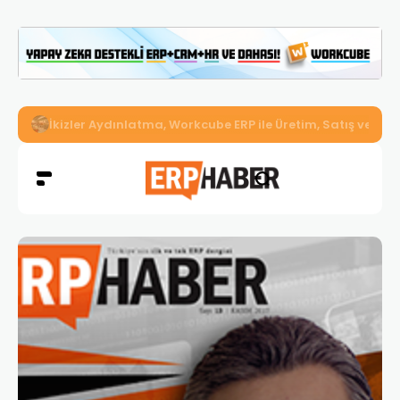
İkizler Aydınlatma, Workcube ERP ile Üretim, Satış ve Mu