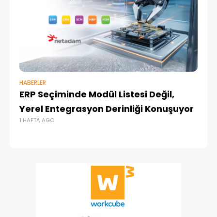
HABERLER
BAŞ
ERP Seçiminde Modül Listesi Değil,
İk
Yerel Entegrasyon Derinliği Konuşuyor
Ür
1 HAFTA AGO
Te
1 A