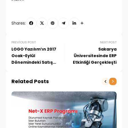
Shares:
PREVIOUS POST
NEXT POST
LOGO Yazılım’ın 2017
Sakarya
Ocak-Eylül
Üniversitesinde ERP
Dönemindeki Satış
Etkinliği Gerçekleşti
Gelirleri, %57’lik
Büyümeyle 174 Milyon
Related Posts
TL’ye Ulaştı