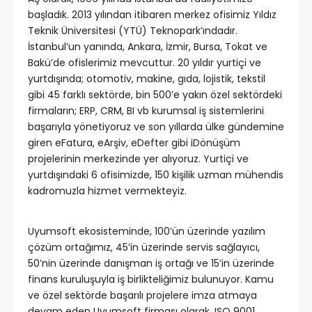
başladık. 2013 yılından itibaren merkez ofisimiz Yıldız
Teknik Üniversitesi (YTÜ) Teknopark’ındadır.
İstanbul’un yanında, Ankara, İzmir, Bursa, Tokat ve
Bakü’de ofislerimiz mevcuttur. 20 yıldır yurtiçi ve
yurtdışında; otomotiv, makine, gıda, lojistik, tekstil
gibi 45 farklı sektörde, bin 500’e yakın özel sektördeki
firmaların; ERP, CRM, BI vb kurumsal iş sistemlerini
başarıyla yönetiyoruz ve son yıllarda ülke gündemine
giren eFatura, eArşiv, eDefter gibi iDönüşüm
projelerinin merkezinde yer alıyoruz. Yurtiçi ve
yurtdışındaki 6 ofisimizde, 150 kişilik uzman mühendis
kadromuzla hizmet vermekteyiz.
Uyumsoft ekosisteminde, 100’ün üzerinde yazılım
çözüm ortağımız, 45’in üzerinde servis sağlayıcı,
50’nin üzerinde danışman iş ortağı ve 15’in üzerinde
finans kuruluşuyla iş birlikteliğimiz bulunuyor. Kamu
ve özel sektörde başarılı projelere imza atmaya
devam eden Uyumsoft firması olarak, ISO 9001,