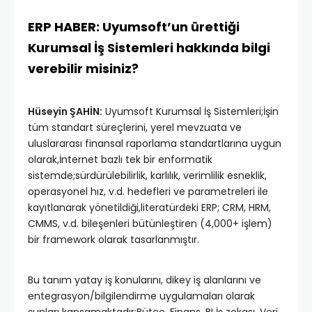
ERP HABER: Uyumsoft’un ürettiği
Kurumsal İş Sistemleri hakkında bilgi
verebilir misiniz?
Hüseyin ŞAHİN:
Uyumsoft Kurumsal İş Sistemleri;İşin
tüm standart süreçlerini, yerel mevzuata ve
uluslararası finansal raporlama standartlarına uygun
olarak,İnternet bazlı tek bir enformatik
sistemde;sürdürülebilirlik, karlılık, verimlilik esneklik,
operasyonel hız, v.d. hedefleri ve parametreleri ile
kayıtlanarak yönetildiği,literatürdeki ERP; CRM, HRM,
CMMS, v.d. bileşenleri bütünleştiren (4,000+ işlem)
bir framework olarak tasarlanmıştır.
Bu tanım yatay iş konularını, dikey iş alanlarını ve
entegrasyon/bilgilendirme uygulamaları olarak
şunları kapsamaktadır:Bütçe, Finans, BI İş zekası, Veri