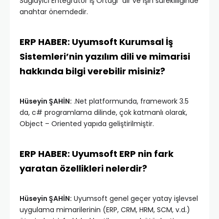
Sağlayıcı Entegratör İş Ortağı” dır ve işin sürekliliğinde
anahtar önemdedir.
ERP HABER: Uyumsoft Kurumsal İş
Sistemleri’nin yazılım dili ve mimarisi
hakkında bilgi verebilir misiniz?
Hüseyin ŞAHİN:
.Net platformunda, framework 3.5
da, c# programlama dilinde, çok katmanlı olarak,
Object – Oriented yapıda geliştirilmiştir.
ERP HABER: Uyumsoft ERP nin fark
yaratan özellikleri nelerdir?
Hüseyin ŞAHİN:
Uyumsoft genel geçer yatay işlevsel
uygulama mimarilerinin (ERP, CRM, HRM, SCM, v.d.)