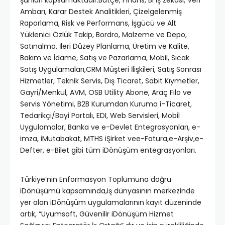
Ambarı, Karar Destek Analitikleri, Çizelgelenmiş
Raporlama, Risk ve Performans, İşgücü ve Alt
Yüklenici Özlük Takip, Bordro, Malzeme ve Depo,
Satınalma, İleri Düzey Planlama, Üretim ve Kalite,
Bakım ve İdame, Satış ve Pazarlama, Mobil, Sıcak
Satış Uygulamaları,CRM Müşteri İlişkileri, Satış Sonrası
Hizmetler, Teknik Servis, Dış Ticaret, Sabit Kıymetler,
Gayri/Menkul, AVM, OSB Utility Abone, Araç Filo ve
Servis Yönetimi, B2B Kurumdan Kuruma i-Ticaret,
Tedarikçi/Bayi Portalı, EDI, Web Servisleri, Mobil
Uygulamalar, Banka ve e-Devlet Entegrasyonları, e-
imza, iMutabakat, MTHS iŞirket vee-Fatura,e-Arşiv,e-
Defter, e-Bilet gibi tüm iDönüşüm entegrasyonları.
Türkiye’nin Enformasyon Toplumuna doğru
iDönüşümü kapsamında,iş dünyasının merkezinde
yer alan iDönüşüm uygulamalarının kayıt düzeninde
artık, “Uyumsoft, Güvenilir iDönüşüm Hizmet