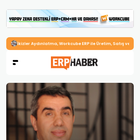
İkizler Aydınlatma, Workcube ERP ile Üretim, Satış ve Mu