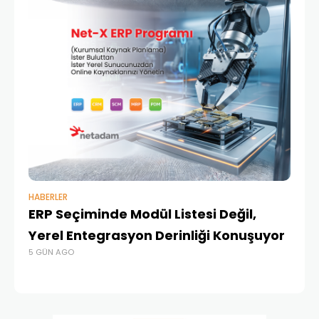
HABERLER
BAŞ
ERP Seçiminde Modül Listesi Değil,
İk
Yerel Entegrasyon Derinliği Konuşuyor
Ür
5 GÜN AGO
Te
4 