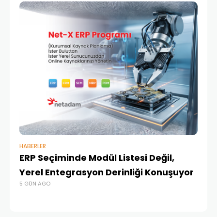
HABERLER
BAŞ
ERP Seçiminde Modül Listesi Değil,
İk
Yerel Entegrasyon Derinliği Konuşuyor
Ür
5 GÜN AGO
Te
4 