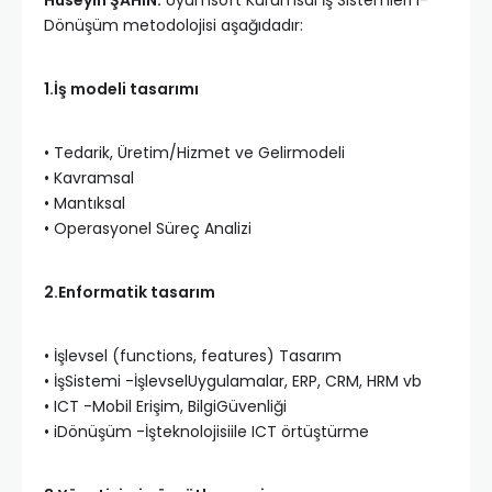
Dönüşüm metodolojisi aşağıdadır:
1.İş modeli tasarımı
• Tedarik, Üretim/Hizmet ve Gelirmodeli
• Kavramsal
• Mantıksal
• Operasyonel Süreç Analizi
2.Enformatik tasarım
• İşlevsel (functions, features) Tasarım
• İşSistemi -İşlevselUygulamalar, ERP, CRM, HRM vb
• ICT -Mobil Erişim, BilgiGüvenliği
• iDönüşüm -İşteknolojisiile ICT örtüştürme