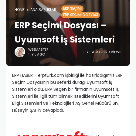
ERP SEÇIMI
HOME
ANA BAŞLIKLAR
ERP SEÇIMI DOSYASI
ERP Seçimi Dosyası –
Uyumsoft İş Sistemleri
WEBMASTER
11 YIL AGO
85,0 VIEWS
11 YIL AGO
ERP HABER – erpturk.com işbirliği ile hazırladığımız ERP
Seçim Dosyasının bu seferki durağı Uyumsoft İş
Sistemleri oldu. ERP Seçen bir firmanın Uyumsoft İş
Sistemleri ile ilgili tüm bilmek istediklerini Uyumsoft
Bilgi Sistemleri ve Teknolojileri AŞ Genel Müdürü Sn.
Hüseyin ŞAHİN cevapladı.