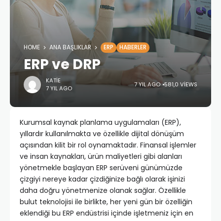
HOME
ANA BAŞLIKLAR
ERP
HABERLER
ERP ve DRP
KATIE
7 YIL AGO
581,0 VIEWS
7 YIL AGO
Kurumsal kaynak planlama uygulamaları (ERP),
yıllardır kullanılmakta ve özellikle dijital dönüşüm
açısından kilit bir rol oynamaktadır. Finansal işlemler
ve insan kaynakları, ürün maliyetleri gibi alanları
yönetmekle başlayan ERP serüveni günümüzde
çizgiyi nereye kadar çizdiğinize bağlı olarak işinizi
daha doğru yönetmenize olanak sağlar. Özellikle
bulut teknolojisi ile birlikte, her yeni gün bir özelliğin
eklendiği bu ERP endüstrisi içinde işletmeniz için en