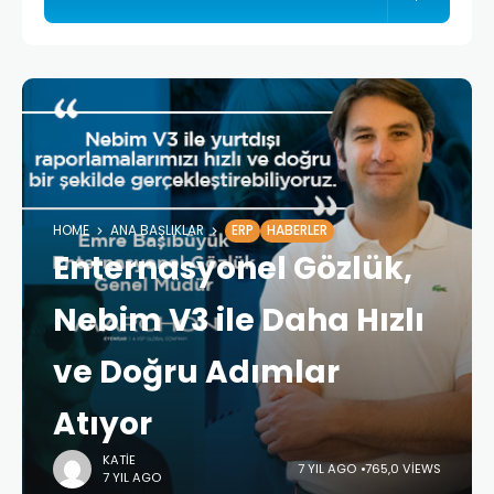
HOME
ANA BAŞLIKLAR
ERP
HABERLER
Enternasyonel Gözlük,
Nebim V3 ile Daha Hızlı
ve Doğru Adımlar
Atıyor
KATIE
7 YIL AGO
765,0 VIEWS
7 YIL AGO