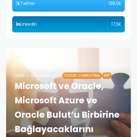
138,0K
Twitter
17,5K
Linkedin
HOME
ANA BAŞLIKLAR
CLOUD COMPUTING
ERP
Microsoft ve Oracle,
Microsoft Azure ve
Oracle Bulut’u Birbirine
Bağlayacaklarını