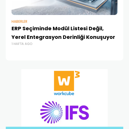
HABERLER
BAŞ
ERP Seçiminde Modül Listesi Değil,
İk
Yerel Entegrasyon Derinliği Konuşuyor
Ür
1 HAFTA AGO
Te
1 A