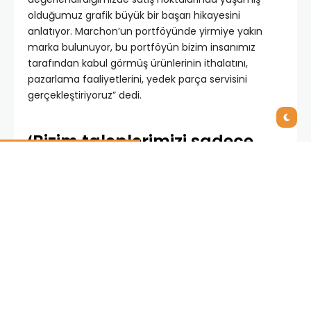
olduğumuz grafik büyük bir başarı hikayesini
anlatıyor. Marchon’un portföyünde yirmiye yakın
marka bulunuyor, bu portföyün bizim insanımız
tarafından kabul görmüş ürünlerinin ithalatını,
pazarlama faaliyetlerini, yedek parça servisini
gerçekleştiriyoruz” dedi.
‘Bizim taleplerimizi sadece
Nebim V3 karşıladı’
Bir yazılım firması ile çalışma fikri oluştuktan sonra
taleplerini sadece Nebim’in karşıladığını belirten Emre
Başıbüyük, “Nebim ile ilk tanışmamız 2010 yılında
Winner ile olmuştu. Marchon’un kurulum
aşamasında yerel bir yazılım ile çalışma kararı aldık.
Yerel firmaları araştırırken, sektör tecrübesi olmasına
ve bizim sektörümüze yatırım yapmış olmalarına