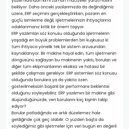
yazılımlarından kimi zaman mucizeler yaratmasını
bekliyor. Daha önceki yazılarımızda da değindiğimiz
üzere, ERP seçimini gerçekleştirirken, pazarın en
güçlü isimlerine değil, işletmelerinizin ihtiyaçlarına
odaklanmanız kritik bir önem taşıyor.
ERP yazılımları söz konusu olduğunda işletmelerin
yaşadığı en büyük problemlerden biri kuşkusuz ki
tüm ihtiyaca yönelik tek bir sistem arzusundan
kaynaklanıyor. Bir makine hayal edin, tüm işletmenin
döngüsünü sağlayan bu makinenin yakıtı, boruları ve
diğer tüm ekipmanlarının eksiksiz ve hatasız bir
şekilde çalışması gerekiyor. ERP sistemleri söz konusu
olduğunda borulara ya da yakıta özen
gösterilmeksizin başarılı bir performans beklentisi
olduğunu söyleyebiliriz. ERP yazılımını bir makine gibi
düşündüğünüzde, veri borularını kaç kişinin takip
ediyor?
Borular patladığında ve artık düzelemez hale
geldiğinde çok geç olabilir. O yüzden başta da
söylediğimiz gibi işletmeler için veri bugün en değerli