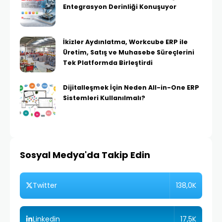
Entegrasyon Derinliği Konuşuyor
İkizler Aydınlatma, Workcube ERP ile
Üretim, Satış ve Muhasebe Süreçlerini
Tek Platformda Birleştirdi
Dijitalleşmek İçin Neden All-in-One ERP
Sistemleri Kullanılmalı?
Sosyal Medya'da Takip Edin
138,0K
Twitter
17,5K
Linkedin