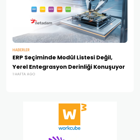
HABERLER
BAŞ
ERP Seçiminde Modül Listesi Değil,
İk
Yerel Entegrasyon Derinliği Konuşuyor
Ür
1 HAFTA AGO
Te
1 A