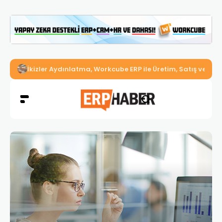
İkizler Aydınlatma, Workcube ERP ile Üretim, Satış ve Mu