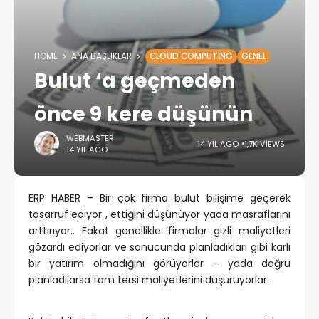
HOME
ANA BAŞLIKLAR
CLOUD COMPUTING
GENEL
Bulut ‘a geçmeden
önce 9 kere düşünün
WEBMASTER
14 YIL AGO
1,7K VIEWS
14 YIL AGO
ERP HABER – Bir çok firma bulut bilişime geçerek
tasarruf ediyor , ettiğini düşünüyor yada masraflarını
arttırıyor.. Fakat genellikle firmalar gizli maliyetleri
gözardı ediyorlar ve sonucunda planladıkları gibi karlı
bir yatırım olmadığını görüyorlar – yada doğru
planladılarsa tam tersi maliyetlerini düşürüyorlar.