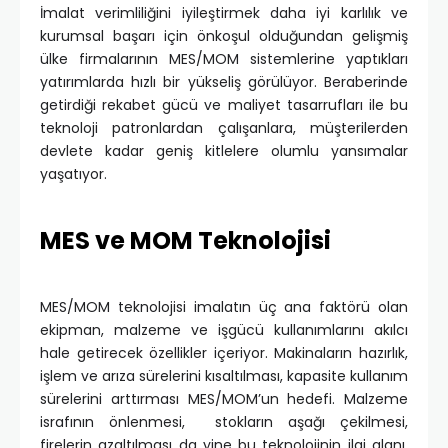
İmalat verimliliğini iyileştirmek daha iyi karlılık ve
kurumsal başarı için önkoşul olduğundan gelişmiş
ülke firmalarının MES/MOM sistemlerine yaptıkları
yatırımlarda hızlı bir yükseliş görülüyor.
Beraberinde
getirdiği rekabet gücü ve maliyet tasarrufları ile bu
teknoloji patronlardan çalışanlara, müşterilerden
devlete kadar geniş kitlelere olumlu yansımalar
yaşatıyor.
MES ve MOM Teknolojisi
MES/MOM teknolojisi imalatın üç ana faktörü olan
ekipman, malzeme ve işgücü kullanımlarını akılcı
hale getirecek özellikler içeriyor. Makinaların hazırlık,
işlem ve arıza sürelerini kısaltılması, kapasite kullanım
sürelerini arttırması MES/MOM’un hedefi. Malzeme
israfının önlenmesi, stokların aşağı çekilmesi,
firelerin azaltılması da yine bu teknolojinin ilgi alanı.