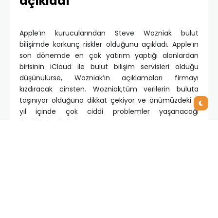
açıkladı
Apple’ın kurucularından Steve Wozniak bulut
bilişimde korkunç riskler olduğunu açıkladı. Apple’ın
son dönemde en çok yatırım yaptığı alanlardan
birisinin iCloud ile bulut bilişim servisleri olduğu
düşünülürse, Wozniak’ın açıklamaları firmayı
kızdıracak cinsten. Wozniak,tüm verilerin buluta
taşınıyor olduğuna dikkat çekiyor ve önümüzdeki 5
yıl içinde çok ciddi problemler yaşanacağı
öngörüsünde bulunuyor.
Bulut bilişim son birkaç yıldır teknoloji camiasında en
çok konuşulan konulardan birisi haline gelmiş
durumda. Büyük firmaların yaptıkları büyük
sunumlar, bulut servislerinin giderek daha popüler
hale gelmesini sağlıyor. Ancak bu alandaki risklerin
hala giderilememiş olması, BT yöneticilerini
düşündüren bir konu. Apple’ın efsanevi