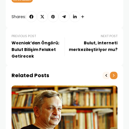
Shares:
PREVIOUS POST
NEXT POST
Wozniak’dan Öngörü;
Bulut, interneti
Bulut Bilişim Felaket
merkezileştiriyor mu?
Getirecek
Related Posts