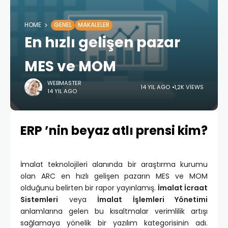
HOME
GENEL
MAKALELER
En hızlı gelişen pazar
MES ve MOM
WEBMASTER
14 YIL AGO
1,2K VIEWS
14 YIL AGO
ERP ’nin beyaz atlı prensi kim?
İmalat teknolojileri alanında bir araştırma kurumu
olan ARC en hızlı gelişen pazarın MES ve MOM
olduğunu belirten bir rapor yayınlamış.
İmalat İcraat
Sistemleri
veya
İmalat İşlemleri Yönetimi
anlamlarına gelen bu kısaltmalar verimlilik artışı
sağlamaya yönelik bir yazılım kategorisinin adı.