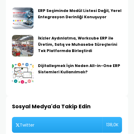
ERP Seçiminde Modül Listesi Değil, Yerel
Entegrasyon Derinliği Konuşuyor
İkizler Aydınlatma, Workcube ERP ile
Üretim, Satış ve Muhasebe Süreçlerini
Tek Platformda Birleştirdi
Dijitalleşmek İçin Neden All-in-One ERP
Sistemleri Kullanılmalı?
Sosyal Medya'da Takip Edin
138,0K
Twitter