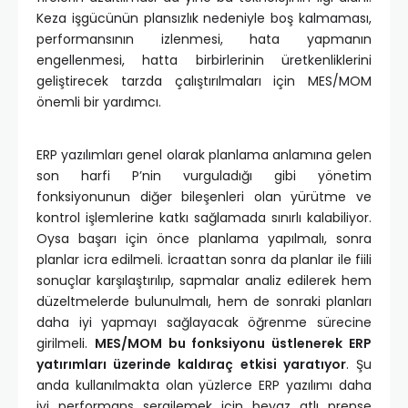
Keza işgücünün plansızlık nedeniyle boş kalmaması,
performansının izlenmesi, hata yapmanın
engellenmesi, hatta birbirlerinin üretkenliklerini
geliştirecek tarzda çalıştırılmaları için MES/MOM
önemli bir yardımcı.
ERP yazılımları genel olarak planlama anlamına gelen
son harfi P’nin vurguladığı gibi yönetim
fonksiyonunun diğer bileşenleri olan yürütme ve
kontrol işlemlerine katkı sağlamada sınırlı kalabiliyor.
Oysa başarı için önce planlama yapılmalı, sonra
planlar icra edilmeli. İcraattan sonra da planlar ile fiili
sonuçlar karşılaştırılıp, sapmalar analiz edilerek hem
düzeltmelerde bulunulmalı, hem de sonraki planları
daha iyi yapmayı sağlayacak öğrenme sürecine
girilmeli.
MES/MOM bu fonksiyonu üstlenerek ERP
yatırımları üzerinde kaldıraç etkisi yaratıyor
. Şu
anda kullanılmakta olan yüzlerce ERP yazılımı daha
iyi performans sergilemek için beyaz atlı prense