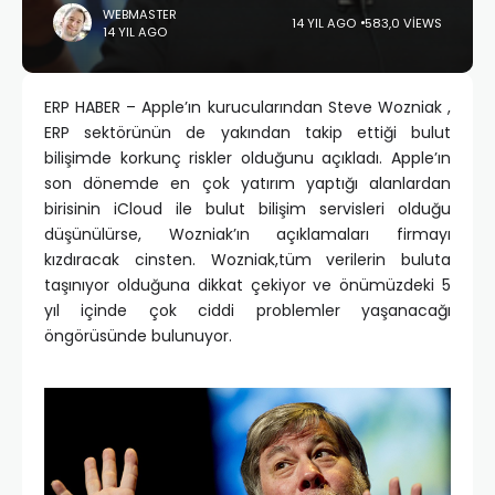
WEBMASTER
14 YIL AGO
583,0 VIEWS
14 YIL AGO
ERP HABER – Apple’ın kurucularından Steve Wozniak ,
ERP sektörünün de yakından takip ettiği bulut
bilişimde korkunç riskler olduğunu açıkladı. Apple’ın
son dönemde en çok yatırım yaptığı alanlardan
birisinin iCloud ile bulut bilişim servisleri olduğu
düşünülürse, Wozniak’ın açıklamaları firmayı
kızdıracak cinsten. Wozniak,tüm verilerin buluta
taşınıyor olduğuna dikkat çekiyor ve önümüzdeki 5
yıl içinde çok ciddi problemler yaşanacağı
öngörüsünde bulunuyor.