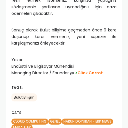
fesh etmek isterseniz, karşınıza yaptığınız
sözleşmenin şartlarına uymadığınız için caza
ödemeleri çıkacaktır.
Sonuç olarak, Bulut bilişime geçmeden önce 9 kere
düşünüp karar vermeniz, yeni süprizer ile
karşılaşmanızı önleyecektir.
Yazar:
Endüstri ve Bilgisayar Mühendisi
Managing Director / Founder @
>
Click Carrot
TAGS:
Bulut Bilişim
CATS:
CLOUD COMPUTING
GENEL
HARUN DOYURAN - ERP NEWS
MAKALELER