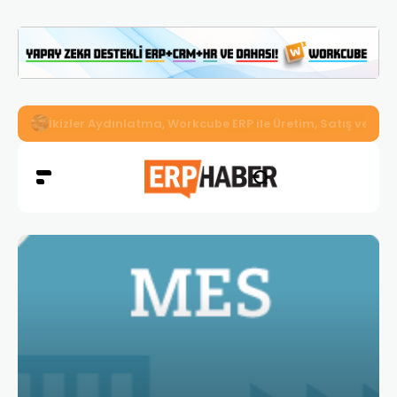
İkizler Aydınlatma, Workcube ERP ile Üretim, Satış ve Mu