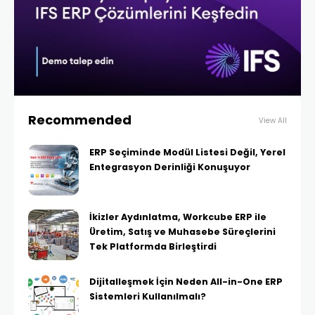
Recommended
View All
ERP Seçiminde Modül Listesi Değil, Yerel
Entegrasyon Derinliği Konuşuyor
İkizler Aydınlatma, Workcube ERP ile
Üretim, Satış ve Muhasebe Süreçlerini
Tek Platformda Birleştirdi
Dijitalleşmek İçin Neden All-in-One ERP
Sistemleri Kullanılmalı?