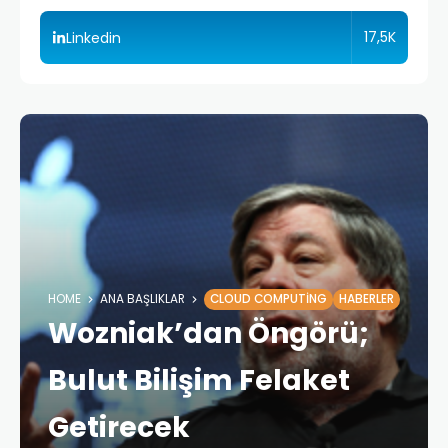
17,5K
Linkedin
HOME
ANA BAŞLIKLAR
CLOUD COMPUTING
HABERLER
Wozniak’dan Öngörü;
Bulut Bilişim Felaket
Getirecek