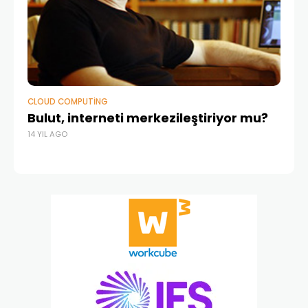
CLOUD COMPUTING
CL
Bulut, interneti merkezileştiriyor mu?
Wo
14 YIL AGO
Fe
14 