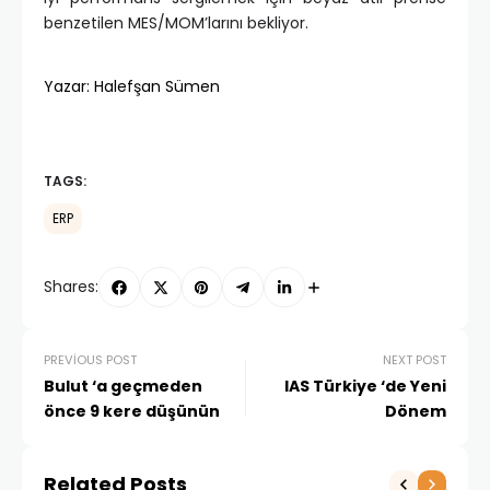
benzetilen MES/MOM’larını bekliyor.
Yazar: Halefşan Sümen
TAGS:
ERP
Shares:
PREVIOUS POST
NEXT POST
Bulut ‘a geçmeden
IAS Türkiye ‘de Yeni
önce 9 kere düşünün
Dönem
Related Posts