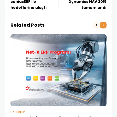
caniasERP ile
Dynamics NAV 2015
hedeflerine ulaştı
tamamlandı
Related Posts
HABERLER
BAŞ