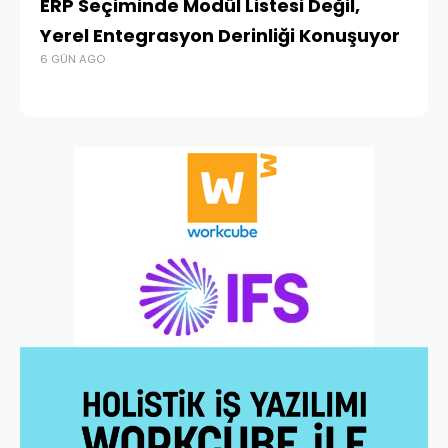
ERP Seçiminde Modül Listesi Değil,
İk
Yerel Entegrasyon Derinliği Konuşuyor
Ür
6 GÜN AGO
Te
4 