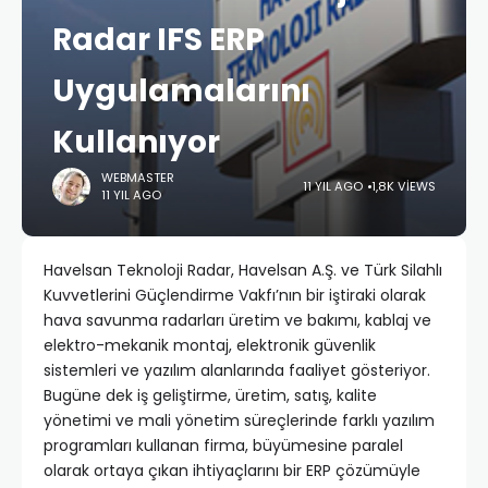
Radar IFS ERP
Uygulamalarını
Kullanıyor
WEBMASTER
11 YIL AGO
1,8K VIEWS
11 YIL AGO
Havelsan Teknoloji Radar, Havelsan A.Ş. ve Türk Silahlı
Kuvvetlerini Güçlendirme Vakfı’nın bir iştiraki olarak
hava savunma radarları üretim ve bakımı, kablaj ve
elektro-mekanik montaj, elektronik güvenlik
sistemleri ve yazılım alanlarında faaliyet gösteriyor.
Bugüne dek iş geliştirme, üretim, satış, kalite
yönetimi ve mali yönetim süreçlerinde farklı yazılım
programları kullanan firma, büyümesine paralel
olarak ortaya çıkan ihtiyaçlarını bir ERP çözümüyle