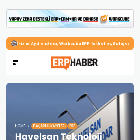
İkizler Aydınlatma, Workcube ERP ile Üretim, Satış ve Mu
HOME
BAŞARI HIKAYELERI
ERP
Havelsan Teknoloji