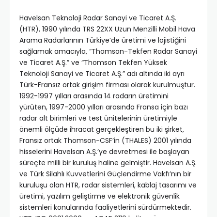
Havelsan Teknoloji Radar Sanayi ve Ticaret A.Ş.
(HTR), 1990 yılında TRS 22XX Uzun Menzilli Mobil Hava
Arama Radarlarının Türkiye’de üretimi ve lojistiğini
sağlamak amacıyla, “Thomson-Tekfen Radar Sanayi
ve Ticaret A.Ş.” ve “Thomson Tekfen Yüksek
Teknoloji Sanayi ve Ticaret A.Ş.” adı altında iki ayrı
Türk-Fransız ortak girişim firması olarak kurulmuştur.
1992-1997 yılları arasında 14 radarın üretimini
yürüten, 1997-2000 yılları arasında Fransa için bazı
radar alt birimleri ve test ünitelerinin üretimiyle
önemli ölçüde ihracat gerçekleştiren bu iki şirket,
Fransız ortak Thomson-CSF’in (THALES) 2001 yılında
hisselerini Havelsan A.Ş.’ye devretmesi ile başlayan
süreçte milli bir kuruluş haline gelmiştir. Havelsan A.Ş.
ve Türk Silahlı Kuvvetlerini Güçlendirme Vakfı’nın bir
kuruluşu olan HTR, radar sistemleri, kablaj tasarımı ve
üretimi, yazılım geliştirme ve elektronik güvenlik
sistemleri konularında faaliyetlerini sürdürmektedir.