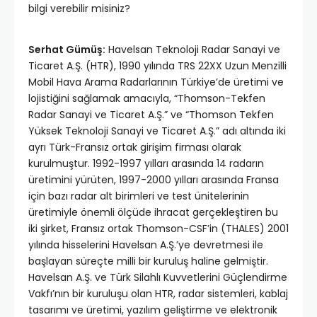
bilgi verebilir misiniz?
Serhat Gümüş:
Havelsan Teknoloji Radar Sanayi ve
Ticaret A.Ş. (HTR), 1990 yılında TRS 22XX Uzun Menzilli
Mobil Hava Arama Radarlarının Türkiye’de üretimi ve
lojistiğini sağlamak amacıyla, “Thomson-Tekfen
Radar Sanayi ve Ticaret A.Ş.” ve “Thomson Tekfen
Yüksek Teknoloji Sanayi ve Ticaret A.Ş.” adı altında iki
ayrı Türk-Fransız ortak girişim firması olarak
kurulmuştur. 1992-1997 yılları arasında 14 radarın
üretimini yürüten, 1997-2000 yılları arasında Fransa
için bazı radar alt birimleri ve test ünitelerinin
üretimiyle önemli ölçüde ihracat gerçekleştiren bu
iki şirket, Fransız ortak Thomson-CSF’in (THALES) 2001
yılında hisselerini Havelsan A.Ş.’ye devretmesi ile
başlayan süreçte milli bir kuruluş haline gelmiştir.
Havelsan A.Ş. ve Türk Silahlı Kuvvetlerini Güçlendirme
Vakfı’nın bir kuruluşu olan HTR, radar sistemleri, kablaj
tasarımı ve üretimi, yazılım geliştirme ve elektronik