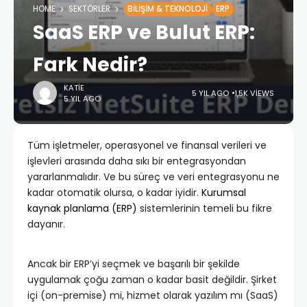
HOME
SEKTÖRLER
BILIŞIM & TEKNOLOJI
ERP
SaaS ERP ve Bulut ERP:
Fark Nedir?
KATIE
5 YIL AGO
1,5K VIEWS
5 YIL AGO
Tüm işletmeler, operasyonel ve finansal verileri ve
işlevleri arasında daha sıkı bir entegrasyondan
yararlanmalıdır. Ve bu süreç ve veri entegrasyonu ne
kadar otomatik olursa, o kadar iyidir.
Kurumsal
kaynak planlama (ERP)
sistemlerinin temeli bu fikre
dayanır.
Ancak bir ERP’yi seçmek ve başarılı bir şekilde
uygulamak çoğu zaman o kadar basit değildir. Şirket
içi (on-premise) mi, hizmet olarak yazılım mı (SaaS)