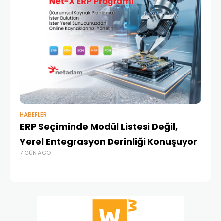
HABERLER
BAŞ
ERP Seçiminde Modül Listesi Değil,
İk
Yerel Entegrasyon Derinliği Konuşuyor
Ür
7 GÜN AGO
Te
1 A