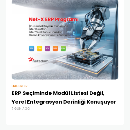
HABERLER
BAŞ
ERP Seçiminde Modül Listesi Değil,
İk
Yerel Entegrasyon Derinliği Konuşuyor
Ür
7 GÜN AGO
Te
1 A