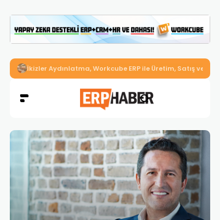
İkizler Aydınlatma, Workcube ERP ile Üretim, Satış ve Mu