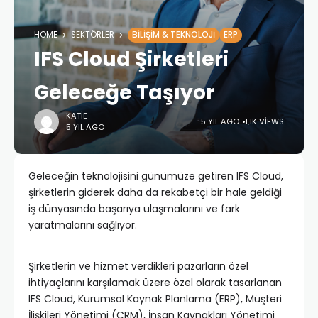
HOME
SEKTÖRLER
BILIŞIM & TEKNOLOJI
ERP
IFS Cloud Şirketleri
Geleceğe Taşıyor
KATIE
5 YIL AGO
1,1K VIEWS
5 YIL AGO
Geleceğin teknolojisini günümüze getiren IFS Cloud,
şirketlerin giderek daha da rekabetçi bir hale geldiği
iş dünyasında başarıya ulaşmalarını ve fark
yaratmalarını sağlıyor.
Şirketlerin ve hizmet verdikleri pazarların özel
ihtiyaçlarını karşılamak üzere özel olarak tasarlanan
IFS Cloud, Kurumsal Kaynak Planlama (ERP), Müşteri
İlişkileri Yönetimi (CRM), İnsan Kaynakları Yönetimi