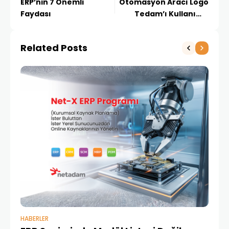
ERP’nin 7 Önemli
Otomasyon Aracı Logo
Faydası
Tedam’ı Kullanıma
Açtığını Duyurdu
Related Posts
HABERLER
BAŞ