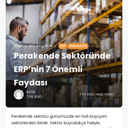
HOME
ANA BAŞLIKLAR
ERP
MAKALELER
Perakende Sektöründe
ERP’nin 7 Önemli
Faydası
KATIE
7 YIL AGO
4,6K VIEWS
7 YIL AGO
Perakende sektörü günümüzde en hızlı büyüyen
sektörlerden biridir. Sektör büyüdükçe haliyle,