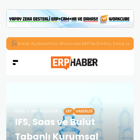
İkizler Aydınlatma, Workcube ERP ile Üretim, Satış ve Mu
HOME
ANA BAŞLIKLAR
ERP
HABERLER
IFS, Saas ve Bulut
Tabanlı Kurumsal