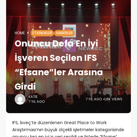
HOME
ETKINLIKLER
HABERLER
Onuncu Defa En İyi
İşveren Seçilen IFS
“Efsane”ler Arasına
Girdi
KATIE
7 YIL AGO
1,8K VIEWS
7 YIL AGO
IFS, İsveç’te düzenlenen Great Place to Work
Araştırması’nın büyük ölçekli işletmeler kategorisinde
onuncu kez en iyi iş yeri seçildi ve listede “Efsane”