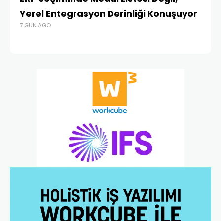
Yerel Entegrasyon Derinliği Konuşuyor
Ür
7 GÜN AGO
Te
1 A