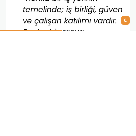
temelinde; iş birliği, güven
ve çalışan katılımı vardır.
Bunlar bir araya
geldiğinde güçlü bir
kurumsal performans
oluşturur. IFS olarak biz de
dünyanın dört bir
yanındaki çalışanlarımızın
memnuniyetini
kazanabilmeye ve
motivasyonlarını yüksek
tutmaya odaklanmış bir