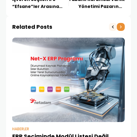
“Efsane”ler Arasına
Yönetimi Pazarında
Girdi
Dünya Lideri Seçildi
Related Posts
HABERLER
BAŞ
ERP Seçiminde Modül Listesi Değil,
İk