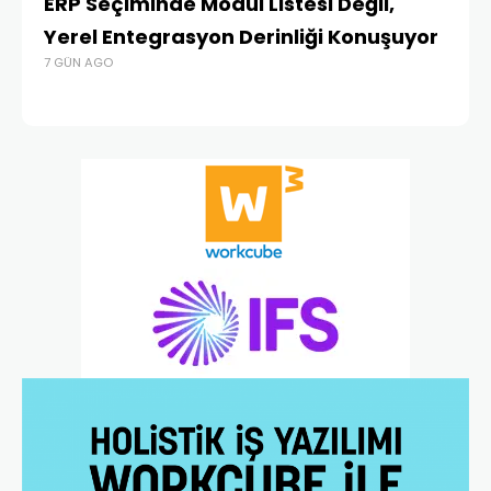
ERP Seçiminde Modül Listesi Değil,
İk
Yerel Entegrasyon Derinliği Konuşuyor
Ür
7 GÜN AGO
Te
1 A