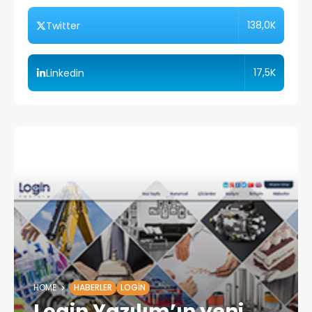
138,0K
Twitter
17,5K
Linkedin
HOME
HABERLER
LOGIN
Login Yazılım’ın yeni