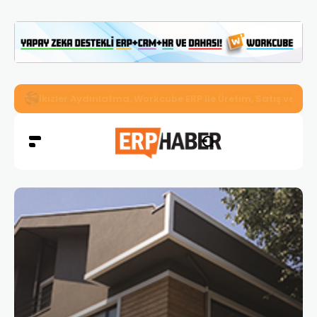
İkizler Aydınlatma, Workcube ERP ile Üretim, Satış ve Mu