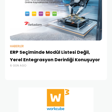
HABERLER
BAŞ
ERP Seçiminde Modül Listesi Değil,
İk
Yerel Entegrasyon Derinliği Konuşuyor
Ür
6 GÜN AGO
Te
1 A