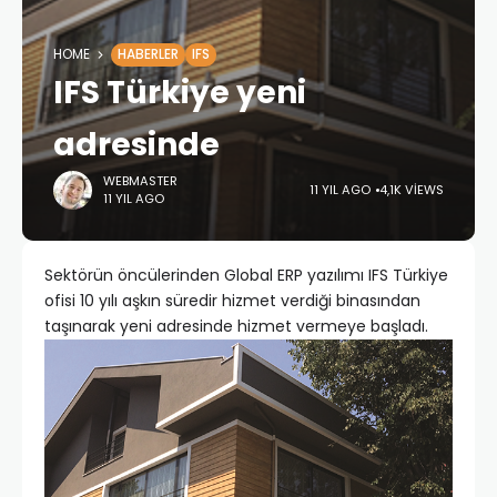
HOME
HABERLER
IFS
IFS Türkiye yeni
adresinde
WEBMASTER
11 YIL AGO
4,1K VIEWS
11 YIL AGO
Sektörün öncülerinden Global ERP yazılımı IFS Türkiye
ofisi 10 yılı aşkın süredir hizmet verdiği binasından
taşınarak yeni adresinde hizmet vermeye başladı.