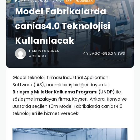
HOME
ANA BAŞLIKLAR
ERP
HABERLER
Model Fabrikalarda
canias4.0 Teknolojisi
Kullanılacak
HARUN DOYURAN
4 YIL AGO
696,0 VIEWS
4 YIL AGO
Global teknoloji firması Industrial Application
Software (IAS), önemli bir iş birliğini duyurdu:
Birleşmiş Milletler Kalkınma Programı (UNDP)
ile
sözleşme imzalayan firma, Kayseri, Ankara, Konya ve
Bursa’da seçilen tüm Model Fabrikalarda canias4.0
teknolojileri ile hizmet verecek!