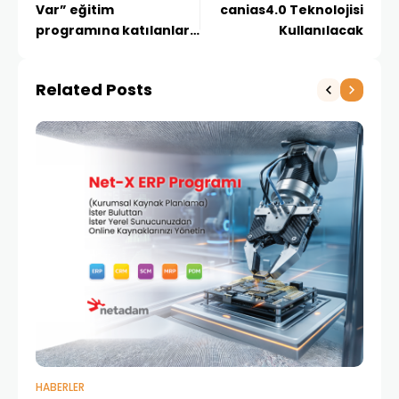
Var” eğitim
canias4.0 Teknolojisi
programına katılanlara
Kullanılacak
sertifikaları verildi!
Related Posts
HABERLER
BAŞ