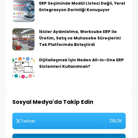
ERP Seçiminde Modül Listesi Değil, Yerel
Entegrasyon Derinliği Konuşuyor
İkizler Aydınlatma, Workcube ERP ile
Üretim, Satış ve Muhasebe Süreçlerini
Tek Platformda Birleştirdi
Dijitalleşmek İçin Neden All-in-One ERP
Sistemleri Kullanılmalı?
Sosyal Medya'da Takip Edin
138,0K
Twitter