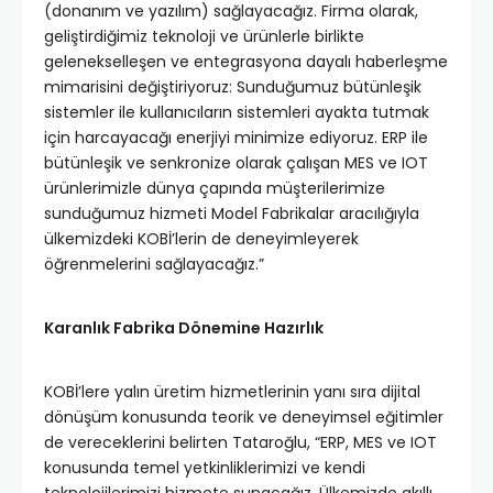
(donanım ve yazılım) sağlayacağız. Firma olarak,
geliştirdiğimiz teknoloji ve ürünlerle birlikte
gelenekselleşen ve entegrasyona dayalı haberleşme
mimarisini değiştiriyoruz: Sunduğumuz bütünleşik
sistemler ile kullanıcıların sistemleri ayakta tutmak
için harcayacağı enerjiyi minimize ediyoruz. ERP ile
bütünleşik ve senkronize olarak çalışan MES ve IOT
ürünlerimizle dünya çapında müşterilerimize
sunduğumuz hizmeti Model Fabrikalar aracılığıyla
ülkemizdeki KOBİ’lerin de deneyimleyerek
öğrenmelerini sağlayacağız.”
Karanlık Fabrika Dönemine Hazırlık
KOBİ’lere yalın üretim hizmetlerinin yanı sıra dijital
dönüşüm konusunda teorik ve deneyimsel eğitimler
de vereceklerini belirten Tataroğlu, “ERP, MES ve IOT
konusunda temel yetkinliklerimizi ve kendi
teknolojilerimizi hizmete sunacağız. Ülkemizde akıllı