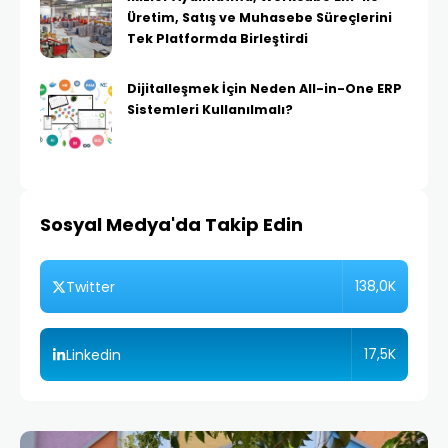
Üretim, Satış ve Muhasebe Süreçlerini
Tek Platformda Birleştirdi
Dijitalleşmek İçin Neden All-in-One ERP
Sistemleri Kullanılmalı?
Sosyal Medya'da Takip Edin
138,0K
Twitter
17,5K
Linkedin