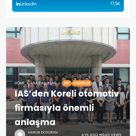
17,5K
Linkedin
HOME
ANA BAŞLIKLAR
ERP
HABERLER
IAS’den Koreli otomotiv
firmasıyla önemli
anlaşma
HARUN DOYURAN
4 YIL AGO
654,0 VIEWS