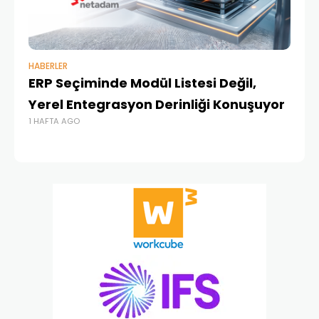
HABERLER
BAŞ
ERP Seçiminde Modül Listesi Değil,
İk
Yerel Entegrasyon Derinliği Konuşuyor
Ür
1 HAFTA AGO
Te
1 A