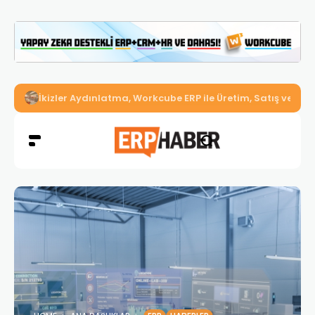
İkizler Aydınlatma, Workcube ERP ile Üretim, Satış ve Mu