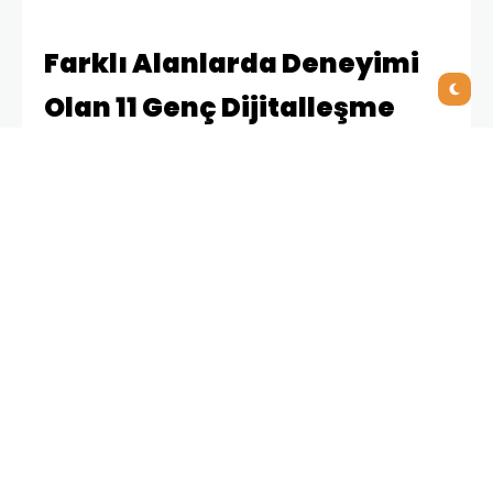
Farklı Alanlarda Deneyimi
Olan 11 Genç Dijitalleşme
Sektörüne İlk Adımını
“Sende İş Var” ile Attı
Program kapsamında 2 kişi ilk iş deneyimlerinde
Workcube Uzmanı olarak istihdam edilirken, iş
deneyimli olan ancak alanı dijitalleşme uzmanlığı
olmayan 11 kişi ise bilişim uzmanı olarak yeni
pozisyonlarında göreve başladı. 5 Kişi ise “Sende İş
Var” eğitim programının bir üst aşaması olan “Sende
İş Var Challenge” kapsamında gerçek projelerde
görev almaya hak kazanarak deneyim ve tecrübe
kazanıyorlar.