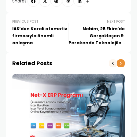
Shares:
PREVIOUS POST
NEXT POST
IAS’den Koreli otomotiv
Nebim, 25 Ekim’de
firmasıyla önemli
Gerçekleşen 9.
anlaşma
Perakende Teknolojileri
Konferansı’nda
Sponsor Olarak Yerini
Related Posts
Aldı