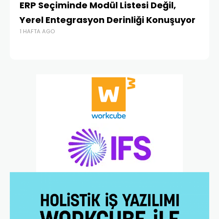
ERP Seçiminde Modül Listesi Değil,
İk
Yerel Entegrasyon Derinliği Konuşuyor
Ür
1 HAFTA AGO
Te
1 A