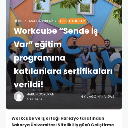
HOME
ANA BAŞLIKLAR
ERP
HABERLER
Workcube “Sende İş
Var” eğitim
programına
katılanlara sertifikaları
verildi!
HARUN DOYURAN
4 YIL AGO
1,1K VIEWS
4 YIL AGO
Workcube ve İş ortağı Harezyo tarafından
Sakarya Üniversitesi Nitelikli İş gücü Geliştirme