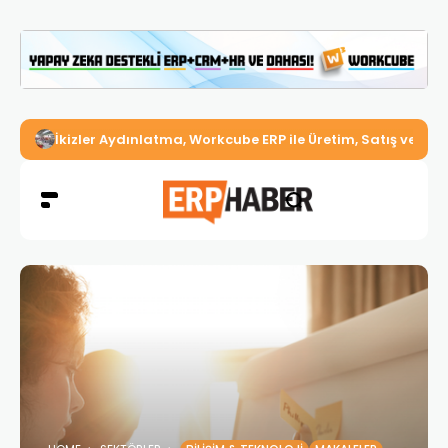
İkizler Aydınlatma, Workcube ERP ile Üretim, Satış ve Mu