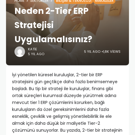
HOME
SEKTÖRLER
BILIŞIM & TEKNOLOJI
MAKALELER
Neden 2-Tier ERP
Stratejisi
Uygulamalısınız?
KATIE
5 YIL AGO
1,8K VIEWS
5 YIL AGO
İyi yönetilen küresel kuruluşlar, 2-tier bir ERP
stratejisini gün geçtikçe daha fazla benimsemeye
başladı. Bu tip bir strateji ile kuruluşlar, finans gibi
ortak süreçleri kurumsal düzeyde yürütmek adına
mevcut tier 1 ERP çözümlerini korurken, bağlı
kuruluşların da özel gereksinimlerini daha fazla
esneklik, çeviklik ve gelişmiş yönetilebilirlik ile ele
almak için daha düşük bir maliyetle Tier-2
çözümünü sunuyorlar. Bu yazıda, 2-tier bir stratejinin