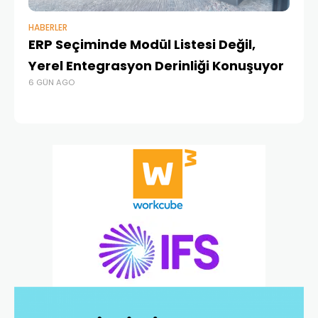
HABERLER
BAŞ
ERP Seçiminde Modül Listesi Değil,
İk
Yerel Entegrasyon Derinliği Konuşuyor
Ür
6 GÜN AGO
Te
4 