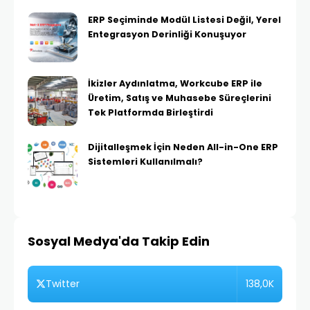
ERP Seçiminde Modül Listesi Değil, Yerel
Entegrasyon Derinliği Konuşuyor
İkizler Aydınlatma, Workcube ERP ile
Üretim, Satış ve Muhasebe Süreçlerini
Tek Platformda Birleştirdi
Dijitalleşmek İçin Neden All-in-One ERP
Sistemleri Kullanılmalı?
Sosyal Medya'da Takip Edin
138,0K
Twitter