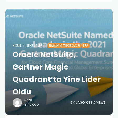
HOME
SEKTÖRLER
BILIŞIM & TEKNOLOJI
ERP
Oracle NetSuite,
Gartner Magic
Quadrant’ta Yine Lider
Oldu
KATIE
5 YIL AGO
599,0 VIEWS
5 YIL AGO