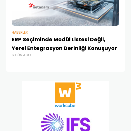
HABERLER
BAŞ
ERP Seçiminde Modül Listesi Değil,
İk
Yerel Entegrasyon Derinliği Konuşuyor
Ür
6 GÜN AGO
Te
4 