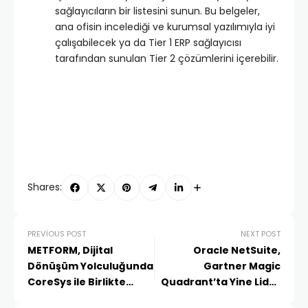
sağlayıcıların bir listesini sunun. Bu belgeler,
ana ofisin incelediği ve kurumsal yazılımıyla iyi
çalışabilecek ya da Tier 1 ERP sağlayıcısı
tarafından sunulan Tier 2 çözümlerini içerebilir.
Shares:
PREVIOUS POST
NEXT POST
METFORM, Dijital
Oracle NetSuite,
Dönüşüm Yolculuğunda
Gartner Magic
CoreSys ile Birlikte
Quadrant’ta Yine Lider
Yürümeye Karar Verdi
Oldu