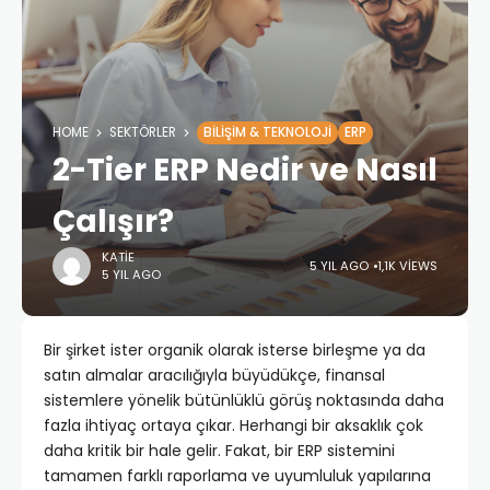
HOME
SEKTÖRLER
BILIŞIM & TEKNOLOJI
ERP
2-Tier ERP Nedir ve Nasıl
Çalışır?
KATIE
5 YIL AGO
1,1K VIEWS
5 YIL AGO
Bir şirket ister organik olarak isterse birleşme ya da
satın almalar aracılığıyla büyüdükçe, finansal
sistemlere yönelik bütünlüklü görüş noktasında daha
fazla ihtiyaç ortaya çıkar. Herhangi bir aksaklık çok
daha kritik bir hale gelir. Fakat, bir ERP sistemini
tamamen farklı raporlama ve uyumluluk yapılarına