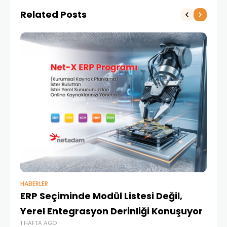
Related Posts
HABERLER
BAŞ
ERP Seçiminde Modül Listesi Değil,
İk
Yerel Entegrasyon Derinliği Konuşuyor
Ür
1 HAFTA AGO
Te