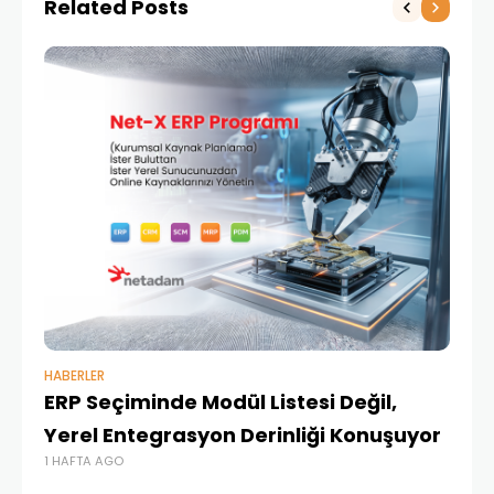
Related Posts
HABERLER
BAŞ
ERP Seçiminde Modül Listesi Değil,
İk
Yerel Entegrasyon Derinliği Konuşuyor
Ür
1 HAFTA AGO
Te
1 A