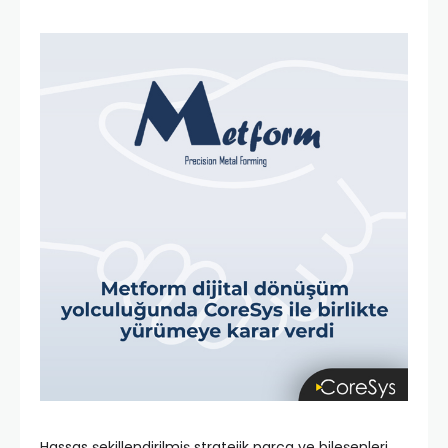
Hassas şekillendirilmiş stratejik parça ve bileşenleri