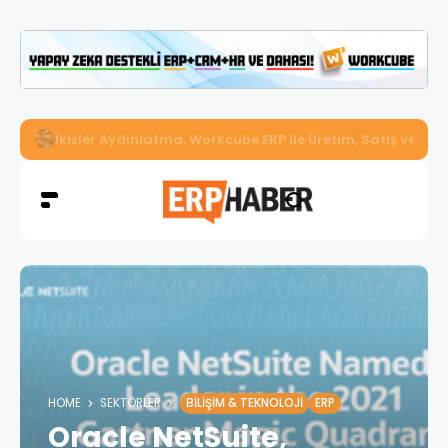
İkizler Aydınlatma, Workcube ERP ile Üretim, Satış ve Mu
HOME
SEKTÖRLER
BILIŞIM & TEKNOLOJI
ERP
Oracle NetSuite,