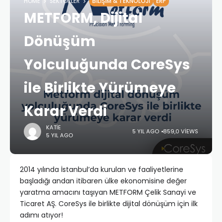
HOME
SEKTÖRLER
BILIŞIM & TEKNOLOJI
ERP
METFORM, Dijital
Dönüşüm
Yolculuğunda CoreSys
ile Birlikte Yürümeye
Karar Verdi
KATIE
5 YIL AGO
859,0 VIEWS
5 YIL AGO
2014 yılında İstanbul’da kurulan ve faaliyetlerine
başladığı andan itibaren ülke ekonomisine değer
yaratma amacını taşıyan METFORM Çelik Sanayi ve
Ticaret AŞ. CoreSys ile birlikte dijital dönüşüm için ilk
adımı atıyor!